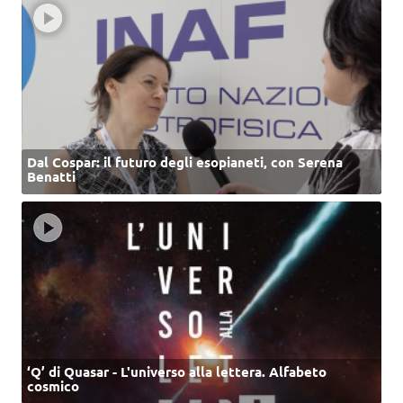
Dal Cospar: il futuro degli esopianeti, con Serena
Benatti
‘Q’ di Quasar - L'universo alla lettera. Alfabeto
cosmico