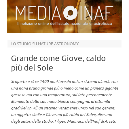
Il notiziario online dell’Istituto nazionale di astrofisica
Vai al contenuto
LO STUDIO SU NATURE ASTRONOMY
Grande come Giove, caldo
più del Sole
Scoperto a circa 1400 anni luce da noi un sistema binario con
una nana bruna grande più o meno come un pianeta gigante
gassoso ma con una temperatura, sul lato perennemente
illuminato dalla sua nana bianca compagna, di ottomila
gradi kelvin. «È un sistema veramente unico nel suo genere:
un oggetto simile a Giove ma più caldo del Sole», dice uno
degli autori dello studio, Filippo Mannucci dell’Inaf di Arcetri