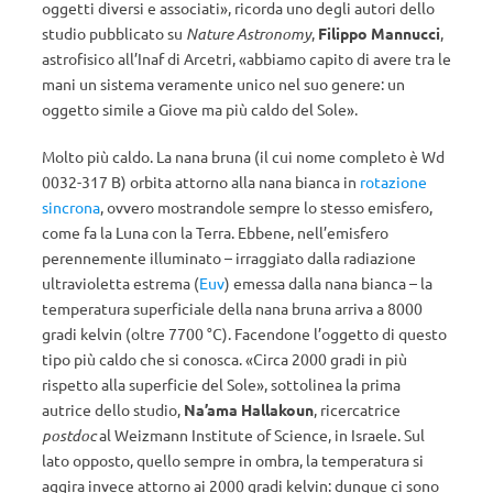
oggetti diversi e associati», ricorda uno degli autori dello
studio pubblicato su
Nature Astronomy
,
Filippo Mannucci
,
astrofisico all’Inaf di Arcetri, «abbiamo capito di avere tra le
mani un sistema veramente unico nel suo genere: un
oggetto simile a Giove ma più caldo del Sole».
Molto più caldo. La nana bruna (il cui nome completo è Wd
0032-317 B) orbita attorno alla nana bianca in
rotazione
sincrona
, ovvero mostrandole sempre lo stesso emisfero,
come fa la Luna con la Terra. Ebbene, nell’emisfero
perennemente illuminato – irraggiato dalla radiazione
ultravioletta estrema (
Euv
) emessa dalla nana bianca – la
temperatura superficiale della nana bruna arriva a 8000
gradi kelvin (oltre 7700 °C). Facendone l’oggetto di questo
tipo più caldo che si conosca. «Circa 2000 gradi in più
rispetto alla superficie del Sole», sottolinea la prima
autrice dello studio,
Na’ama Hallakoun
, ricercatrice
postdoc
al Weizmann Institute of Science, in Israele. Sul
lato opposto, quello sempre in ombra, la temperatura si
aggira invece attorno ai 2000 gradi kelvin: dunque ci sono