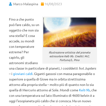
Marco Malaspina
16/08/2023
Fino a che punto
può fare caldo, su un
oggetto che non sia
una stella? E cosa
accade, su mondi
con temperature
estreme? Per
Illustrazione artistica del pianeta
estrasolare Kelt-9b. Crediti: M.C.
capirlo, gli
Fortuna/L. Pino
astronomi studiano
una classe in particolare di pianeti, i cosiddetti
hot Jupiters
– i
gioviani caldi
. Giganti gassosi con massa paragonabile o
superiore a quella di Giove ma in orbita strettissima
attorno alla propria stella – molto più di quanto non lo sia
quella di Mercurio attorno al Sole. Mondi come
Kelt-9b
, che
con una temperatura sul lato illuminato di 4600 kelvin è a
oggi l’esopianeta più caldo che si conosca. Ma un nuovo