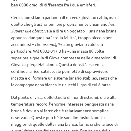
ben 6000 gradi di differenza fra i due emisferi.
Certo, non stiamo parlando di un
vero
gioviano caldo, ma di
quello che gli astronomi più propriamente chiamano
hot
Jupiter-like object
, vale a dire un oggetto – una nana bruna,
appunto, dunque una “stella fallita”, troppo piccola per
accendersi – che
assomiglia
a un gioviano caldo. In
particolare, Wd 0032-317 B ha «una massa 80 volte
superiore a quella di Giove compressa nelle dimensioni di
Giove», spiega Hallakoun. Questa densità estrema,
continua la ricercatrice, «le permette di sopravvivere
intatta e di formare un sistema binario stabile», senza che
la compagna nana bianca le risucchi il gas di cui è fatta.
Dal punto di vista dello studio di mondi estremi, oltre alla
temperatura record, l’enorme interesse per questa nana
bruna è dovuto al fatto che è relativamente semplice
osservarla. Queste perché le sue dimensioni, molto
maggiori di quelle della nana bianca, fanno sì che la luce di
quest’ultima non finisca per oscurare l’emissione della