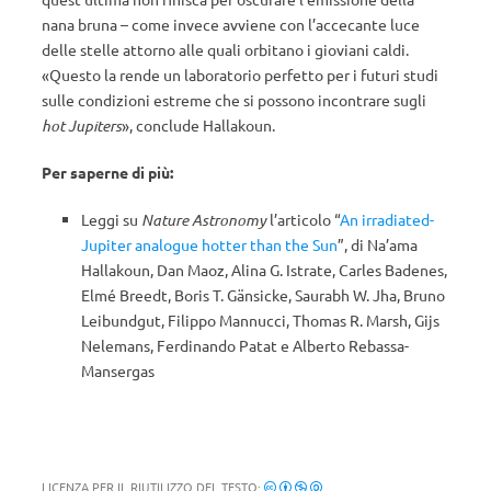
nana bruna – come invece avviene con l’accecante luce
delle stelle attorno alle quali orbitano i gioviani caldi.
«Questo la rende un laboratorio perfetto per i futuri studi
sulle condizioni estreme che si possono incontrare sugli
hot Jupiters
», conclude Hallakoun.
Per saperne di più:
Leggi su
Nature Astronomy
l’articolo “
An irradiated-
Jupiter analogue hotter than the Sun
”, di Na’ama
Hallakoun, Dan Maoz, Alina G. Istrate, Carles Badenes,
Elmé Breedt, Boris T. Gänsicke, Saurabh W. Jha, Bruno
Leibundgut, Filippo Mannucci, Thomas R. Marsh, Gijs
Nelemans, Ferdinando Patat e Alberto Rebassa-
Mansergas
LICENZA PER IL RIUTILIZZO DEL TESTO: