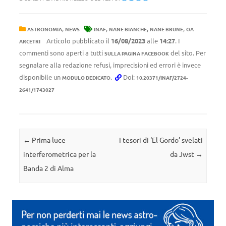
,
,
,
,
ASTRONOMIA
NEWS
INAF
NANE BIANCHE
NANE BRUNE
OA
Articolo pubblicato il
16/08/2023
alle
14:27
. I
ARCETRI
commenti sono aperti a tutti
del sito. Per
SULLA PAGINA FACEBOOK
segnalare alla redazione refusi, imprecisioni ed errori è invece
disponibile un
.
Doi:
MODULO DEDICATO
10.20371/INAF/2724-
2641/1743027
Navigazione articolo
←
Prima luce
I tesori di ‘El Gordo’ svelati
interferometrica per la
da Jwst
→
Banda 2 di Alma