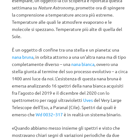
esemplare, un oggetto la cui scoperta è riportata questa
settimana su
Nature Astronomy
, promette ora di spingere
la comprensione a temperature ancora più estreme.
Temperature alle quali le atmosfere evaporano e le
molecole si spezzano. Temperature più alte di quella del
Sole.
È un oggetto di confine tra una stella e un pianeta: una
nana bruna
, in orbita attorno a una un’altra nana ma di tipo
completamente diverso – una
nana bianca
, ovvero una
stella giunta al termine del suo processo evolutivo – a circa
1400 anni luce da noi. L’esistenza di questa nana bruna è
emersa analizzando 16 spettri della nana bianca acquisiti
fra l’agosto del 2019 e il dicembre del 2020 con lo
spettrometro per raggi ultravioletti
Uves
del Very Large
Telescope dell’Eso, a Paranal (Cile). Spettri dai quali è
emerso che
Wd 0032–317
è in realtà un sistema binario.
«Quando abbiamo messo insieme gli spettri e visto che
mostravano chiari segni di variazioni periodiche da due