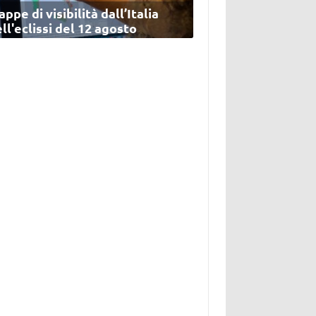
ppe di visibilità dall’Italia
ll'eclissi del 12 agosto