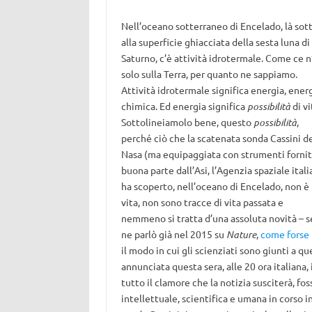
Nell’oceano sotterraneo di Encelado, là sot
alla superficie ghiacciata della sesta luna di
Saturno, c’è attività idrotermale. Come ce n
solo sulla Terra, per quanto ne sappiamo.
Attività idrotermale significa energia, ener
chimica. Ed energia significa
possibilità
di vi
Sottolineiamolo bene, questo
possibilità
,
perché ciò che la scatenata sonda Cassini de
Nasa (ma equipaggiata con strumenti forniti
buona parte dall’Asi, l’Agenzia spaziale itali
ha scoperto, nell’oceano di Encelado, non è 
vita, non sono tracce di vita passata e
nemmeno si tratta d’una assoluta novità – s
ne parlò già nel 2015 su
Nature
,
come forse 
il modo in cui gli scienziati sono giunti a q
annunciata questa sera, alle 20 ora italiana
tutto il clamore che la notizia susciterà, 
intellettuale, scientifica e umana in corso i