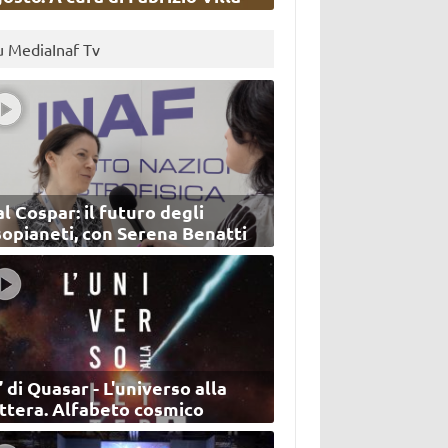
u MediaInaf Tv
l Cospar: il futuro degli
sopianeti, con Serena Benatti
’ di Quasar - L'universo alla
ettera. Alfabeto cosmico