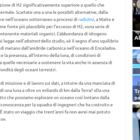
zione di H2 significativamente superiore a quello che
ermale. Scartate una a una le possibili alternative, dalla
re nell’oceano sotterraneo a processi di
radiolisi
, a Waite e
e fonte più plausibile per l’eccesso di H2, «una serie di
contenente materiali organici. L’abbondanza di idrogeno
Al
i legge nell’
abstract
dello studio, «è il segno d’uno squilibrio
di metano dall’anidride carbonica nell’oceano di Encelado».
la presenza, all’interno della luna, di condizioni di
 quelle necessarie a sostenere la vita anche in assenza di
ondità degli oceani terrestri.
di missione e di lavoro sui dati, a intuire da una manciata di
i una luna a oltre un miliardo di km dalla Terra? «Da una
Tr
ne
fatto che possiamo esplorare un oceano così lontano dalla
 riconoscenza per la squadra di ingegneri che ha costruito e
È stato un viaggio che trent’anni fa non avrei mai potuto
o».