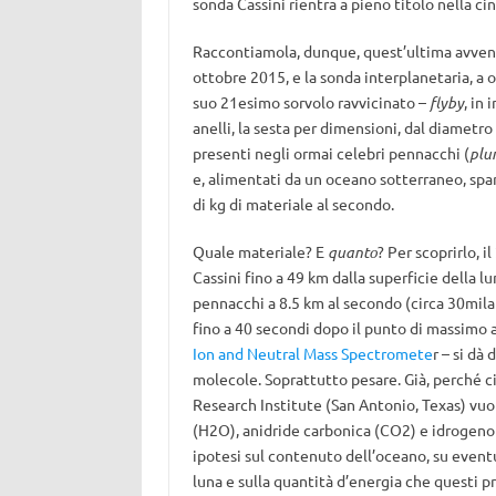
sonda Cassini rientra a pieno titolo nella c
Raccontiamola, dunque, quest’ultima avventu
ottobre 2015, e la sonda interplanetaria, a o
suo 21esimo sorvolo ravvicinato –
flyby
, in
anelli, la sesta per dimensioni, dal diametro 
presenti negli ormai celebri pennacchi (
plu
e, alimentati da un oceano sotterraneo, spar
di kg di materiale al secondo.
Quale materiale? E
quanto
? Per scoprirlo, 
Cassini fino a 49 km dalla superficie della l
pennacchi a 8.5 km al secondo (circa 30mila 
fino a 40 secondi dopo il punto di massimo 
Ion and Neutral Mass Spectromete
r – si dà
molecole. Soprattutto pesare. Già, perché c
Research Institute (San Antonio, Texas) vuole
(H2O), anidride carbonica (CO2) e idrogeno 
ipotesi sul contenuto dell’oceano, su eventua
luna e sulla quantità d’energia che questi 