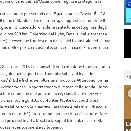
inquina di candidati all’Oscar come migliore protagonista.
ra, almeno per sommi capi. E partiamo da Cassini. È il 28
ltre un miliardo di km dalla Terra, si appresta a compiere il
 inglese – di Encelado, una delle tante lune del Signore degli
di circa 500 km. Obiettivo del flyby, l’analisi delle sostanze
mes
), geyser che fuoriescono dalla calotta australe della luna
ano nello spazio circostante, per centinaia di km, centinaia
il 28 ottobre 2015 i responsabili della missione fanno scendere
una, guidandola quasi esattamente sulla verticale dei
A
km/h). Ed è lì che, per oltre un minuto, da 40 secondi prima
avvicinamento, lo spettrometro di massa della sonda – Inms,
 da fare come non mai per catturare, classificare e
pesare
iò che il team guidato da
Hunter Waite
del Southwest
 stabilire sono le quantità – assolute e relative – di acqua
molecolare (H2) presenti nei pennacchi, così da poter fare
li processi in atto là sotto la superficie ghiacciata della
L’
processi eventualmente sviluppano.
ag