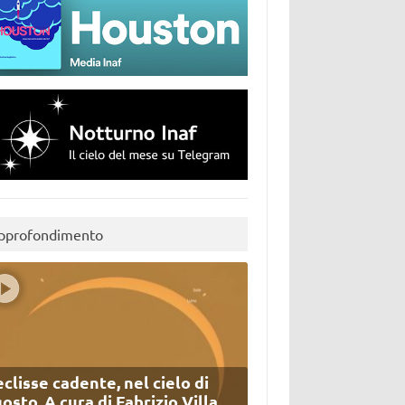
pprofondimento
eclisse cadente, nel cielo di
osto. A cura di Fabrizio Villa