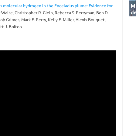
Ma
ds molecular hydrogen in the Enceladus plume: Evidence for
de
r Waite, Christopher R. Glein, Rebecca S. Perryman, Ben D.
cob Grimes, Mark E. Perry, Kelly E. Miller, Alexis Bouquet,
tt J. Bolton