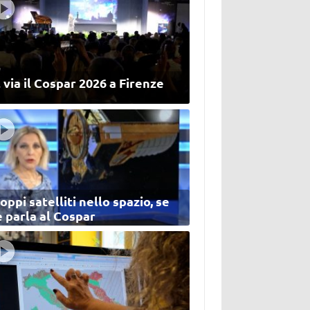
 via il Cospar 2026 a Firenze
oppi satelliti nello spazio, se
 parla al Cospar