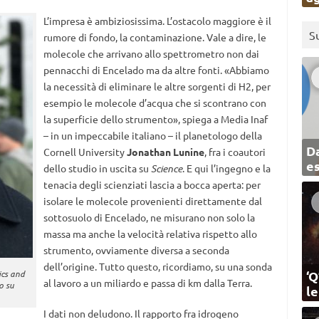
L’impresa è ambiziosissima. L’ostacolo maggiore è il
S
rumore di fondo, la contaminazione. Vale a dire, le
molecole che arrivano allo spettrometro non dai
pennacchi di Encelado ma da altre fonti. «Abbiamo
la necessità di eliminare le altre sorgenti di H2, per
esempio le molecole d’acqua che si scontrano con
la superficie dello strumento», spiega a Media Inaf
– in un impeccabile italiano – il planetologo della
Da
Cornell University
Jonathan Lunine
, fra i coautori
e
dello studio in uscita su
Science
. E qui l’ingegno e la
tenacia degli scienziati lascia a bocca aperta: per
isolare le molecole provenienti direttamente dal
sottosuolo di Encelado, ne misurano non solo la
massa ma anche la velocità relativa rispetto allo
strumento, ovviamente diversa a seconda
dell’origine. Tutto questo, ricordiamo, su una sonda
‘Q
ics and
al lavoro a un miliardo e passa di km dalla Terra.
o su
l
I dati non deludono. Il rapporto fra idrogeno