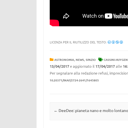
LICENZA PER IL RIUTILIZZO DEL TESTO:
,
,
ASTRONOMIA
NEWS
SPAZIO
CASSINI-HUYGEN
13/04/2017
e aggiornato il
17/04/2017
alle
16
Per segnalare alla redazione refusi, imprecision
10.20371/INAF/2724-2641/1645805
Navigazione articolo
←
DeeDee: pianeta nano e molto lontan