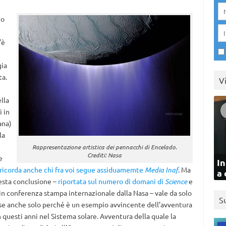
to
’è
gia
ta.
V
lla
 in
ana)
la
Rappresentazione artistica dei pennacchi di Encelado.
Crediti: Nasa
e
In
ricorda anche chi fra voi segue assiduamemte
Media Inaf
. Ma
a 
uesta conclusione –
riportata sul numero di domani di
Science
e
, in conferenza stampa internazionale dalla Nasa – vale da solo
S
fosse anche solo perché è un esempio avvincente dell’avventura
n questi anni nel Sistema solare. Avventura della quale la