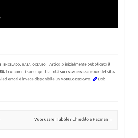
,
,
,
Articolo inizialmente pubblicato il
S
ENCELADO
NASA
OCEANO
:58
. I commenti sono aperti a tutti
del sito.
SULLA PAGINA FACEBOOK
i ed errori è invece disponibile un
.
Doi:
MODULO DEDICATO
o
Vuoi usare Hubble? Chiedilo a Pacman
→