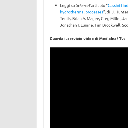
Leggi su
Science
l’articolo “
Cassini fin
hydrothermal processes
“, di J. Hunte
Teolis, Brian A. Magee, Greg Miller, Ja
Jonathan I. Lunine, Tim Brockwell, Sco
Guarda il servizio video di MediaInaf Tv: