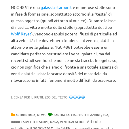
NGC 4861 è una
galassia starburst
e numerose stelle sono
in fase di formazione, soprattutto attorno alla “testa” di
questo oggetto (quindi attorno al nucleo). Durante la fase
di nascita, vita e morte delle stelle (soprattutto del tipo
Wolf-Rayet
), vengono espulsi potenti flussi di particelle ad
alta velocità che dovrebbero fondersi col vento galattico
attorno e nella galassia. NGC 4861 potrebbe essere un
candidato perfetto per studiare i venti galattici, ma dai
recenti studi sembra che non ce ne sia traccia. In ogni caso,
ciò non significa che siamo di fronte a una totale assenza di
venti galattici: data la scarsa densità del materiale da
rilevare, sono infatti fenomeni molto difficili da osservare.
LICENZA PER IL RIUTILIZZO DEL TESTO:
,
,
,
,
ASTRONOMIA
NEWS
CANI DA CACCIA
COSTELLAZIONE
ESA
,
,
Articolo
HUBBLE SPACE TELESCOPE
NASA
VENTI GALATTICI
pubblicato il
30/01/2017
alle
14:59
. I commenti sono aperti a