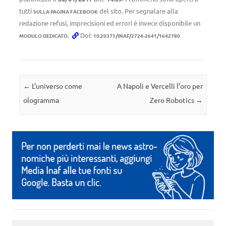
tutti
del sito. Per segnalare alla
SULLA PAGINA FACEBOOK
redazione refusi, imprecisioni ed errori è invece disponibile un
.
Doi:
MODULO DEDICATO
10.20371/INAF/2724-2641/1642780
Navigazione articolo
←
L’universo come
A Napoli e Vercelli l’oro per
ologramma
Zero Robotics
→