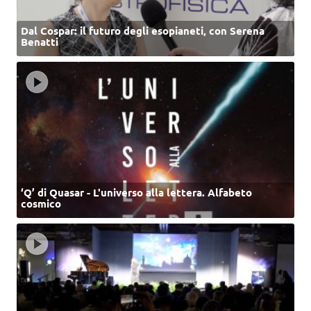
Dal Cospar: il futuro degli esopianeti, con Serena
Benatti
‘Q’ di Quasar - L'universo alla lettera. Alfabeto
cosmico