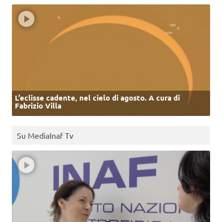
L’eclisse cadente, nel cielo di agosto. A cura di
Fabrizio Villa
Su MediaInaf Tv