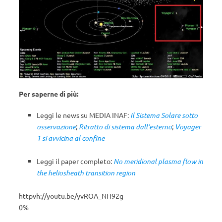
Per saperne di più:
Leggi le news su MEDIA INAF:
Il Sistema Solare sotto
osservazione
;
Ritratto di sistema dall’esterno
;
Voyager
1 si avvicina al confine
Leggi il paper completo:
No meridional plasma flow in
the heliosheath transition region
httpvh://youtu.be/yvROA_NH92g
0%