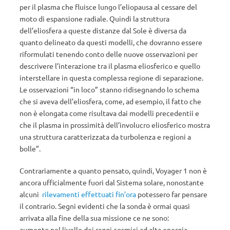
per il plasma che fluisce lungo l’eliopausa al cessare del
moto di espansione radiale. Quindi la struttura
dell’eliosfera a queste distanze dal Sole è diversa da
quanto delineato da questi modelli, che dovranno essere
riformulati tenendo conto delle nuove osservazioni per
descrivere l’interazione tra il plasma eliosferico e quello
interstellare in questa complessa regione di separazione.
Le osservazioni “in loco” stanno ridisegnando lo schema
che si aveva dell’eliosfera, come, ad esempio, il fatto che
non è elongata come risultava dai modelli precedentii e
che il plasma in prossimità dell’involucro eliosferico mostra
una struttura caratterizzata da turbolenza e regioni a
bolle”.
Contrariamente a quanto pensato, quindi, Voyager 1 non è
ancora ufficialmente fuori dal Sistema solare, nonostante
alcuni
rilevamenti effettuati fin’ora
potessero far pensare
il contrario. Segni evidenti che la sonda è ormai quasi
arrivata alla fine della sua missione ce ne sono:
aumento nel livello dei raggi cosmici ad alta energia,