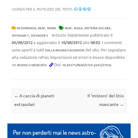
LICENZA PER IL RIUTILIZZO DEL TESTO:
,
,
,
,
,
IN EVIDENZA
INAF
NEWS
INAF
NASA
SISTEMA SOLARE
,
Articolo inizialmente pubblicato il
VOYAGER 1
VOYAGER 2
05/09/2012
e aggiornato il
10/09/2012
alle
09:52
. I commenti
sono aperti a tutti
del sito. Per segnalare
SULLA PAGINA FACEBOOK
alla redazione refusi, imprecisioni ed errori è invece disponibile
un
.
Doi:
MODULO DEDICATO
10.20371/INAF/2724-2641/27036
Navigazione articolo
←
A caccia di pianeti
Il ‘mistero’ del litio
extrasolari
mancante
→