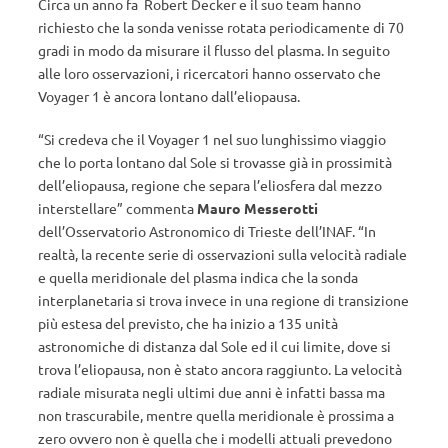
Circa un anno fa Robert Decker e il suo team hanno
richiesto che la sonda venisse rotata periodicamente di 70
gradi in modo da misurare il flusso del plasma. In seguito
alle loro osservazioni, i ricercatori hanno osservato che
Voyager 1 è ancora lontano dall’eliopausa.
“Si credeva che il Voyager 1 nel suo lunghissimo viaggio
che lo porta lontano dal Sole si trovasse già in prossimità
dell’eliopausa, regione che separa l’eliosfera dal mezzo
interstellare” commenta
Mauro Messerotti
dell’Osservatorio Astronomico di Trieste dell’INAF. “In
realtà, la recente serie di osservazioni sulla velocità radiale
e quella meridionale del plasma indica che la sonda
interplanetaria si trova invece in una regione di transizione
più estesa del previsto, che ha inizio a 135 unità
astronomiche di distanza dal Sole ed il cui limite, dove si
trova l’eliopausa, non è stato ancora raggiunto. La velocità
radiale misurata negli ultimi due anni è infatti bassa ma
non trascurabile, mentre quella meridionale è prossima a
zero ovvero non è quella che i modelli attuali prevedono