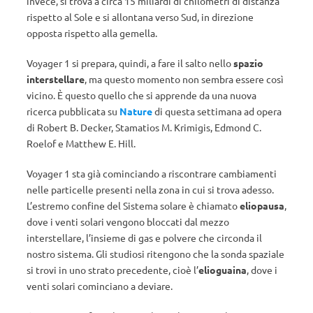
invece, si trova a circa 15 miliardi di chilometri di distanza
rispetto al Sole e si allontana verso Sud, in direzione
opposta rispetto alla gemella.
Voyager 1 si prepara, quindi, a fare il salto nello
spazio
interstellare
, ma questo momento non sembra essere così
vicino. È questo quello che si apprende da una nuova
ricerca pubblicata su
Nature
di questa settimana ad opera
di Robert B. Decker, Stamatios M. Krimigis, Edmond C.
Roelof e Matthew E. Hill.
Voyager 1 sta già cominciando a riscontrare cambiamenti
nelle particelle presenti nella zona in cui si trova adesso.
L’estremo confine del Sistema solare è chiamato
eliopausa
,
dove i venti solari vengono bloccati dal mezzo
interstellare, l’insieme di gas e polvere che circonda il
nostro sistema. Gli studiosi ritengono che la sonda spaziale
si trovi in uno strato precedente, cioè l’
elioguaina
, dove i
venti solari cominciano a deviare.