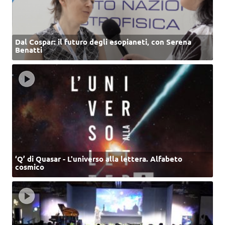
Dal Cospar: il futuro degli esopianeti, con Serena
Benatti
‘Q’ di Quasar - L'universo alla lettera. Alfabeto
cosmico