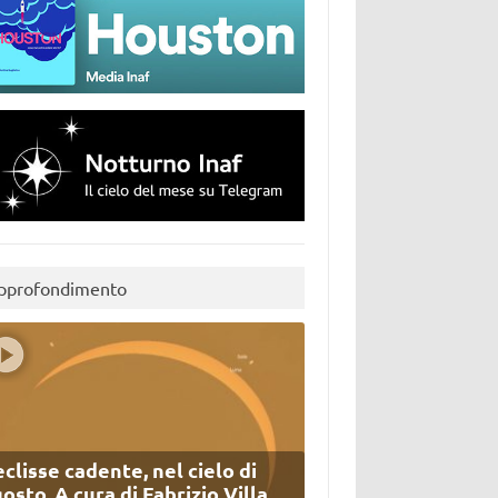
pprofondimento
eclisse cadente, nel cielo di
osto. A cura di Fabrizio Villa