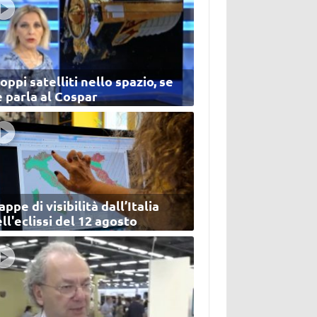
oppi satelliti nello spazio, se
 parla al Cospar
ppe di visibilità dall’Italia
ll'eclissi del 12 agosto