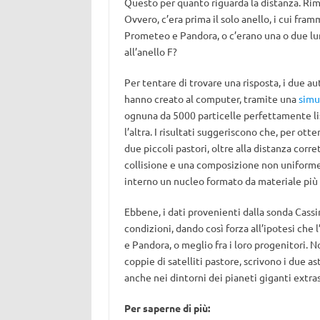
Questo per quanto riguarda la distanza. Rima
Ovvero, c’era prima il solo anello, i cui fra
Prometeo e Pandora, o c’erano una o due l
all’anello F?
Per tentare di trovare una risposta, i due aut
hanno creato al computer, tramite una
simu
ognuna da 5000 particelle perfettamente lis
l’altra. I risultati suggeriscono che, per ot
due piccoli pastori, oltre alla distanza corr
collisione e una composizione non uniforme d
interno un nucleo formato da materiale più 
Ebbene, i dati provenienti dalla sonda Cas
condizioni, dando così forza all’ipotesi che 
e Pandora, o meglio fra i loro progenitori. No
coppie di satelliti pastore, scrivono i due 
anche nei dintorni dei pianeti giganti extras
Per saperne di più: