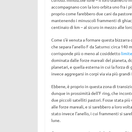
curioso: minuscole lune – il loro diametro me
accompagnano con la loro orbita uno fra i più 
proprio come farebbero due cani da pastore c
mantenendo i minuscoli frammenti di ghiacc
centinaio di km – al sicuro in mezzo alle loro
Come s’è venuta a formare questa bizzarra c
che separa l’anello F da Saturno: circa 140 m
corrisponde più o meno al cosiddetto
limit
dominata dalle forze mareali del pianeta, do
planetari, e quella esterna in cui la forza 
invece aggregarsi in corpi via via più grandi 
Ebbene, è proprio in questa zona di transizi
dunque in prossimità dell’F ring, che incont
due piccoli satelliti pastori. Fosse stata p
alle forze mareali, e si sarebbero a loro vol
stato invece l’anello, i cui frammenti si sa
lune.