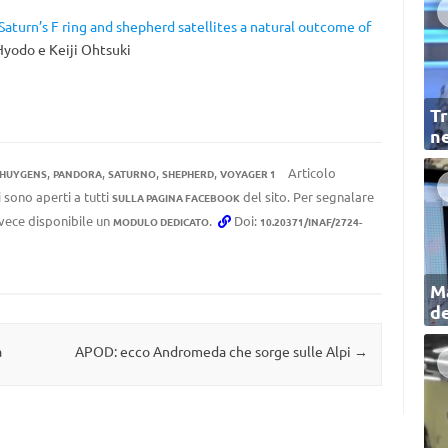
Saturn’s F ring and shepherd satellites a natural outcome of
 Hyodo e Keiji Ohtsuki
Tr
ne
,
,
,
,
Articolo
-HUYGENS
PANDORA
SATURNO
SHEPHERD
VOYAGER 1
 sono aperti a tutti
del sito. Per segnalare
SULLA PAGINA FACEBOOK
invece disponibile un
.
Doi:
MODULO DEDICATO
10.20371/INAF/2724-
Ma
de
a
APOD: ecco Andromeda che sorge sulle Alpi
→