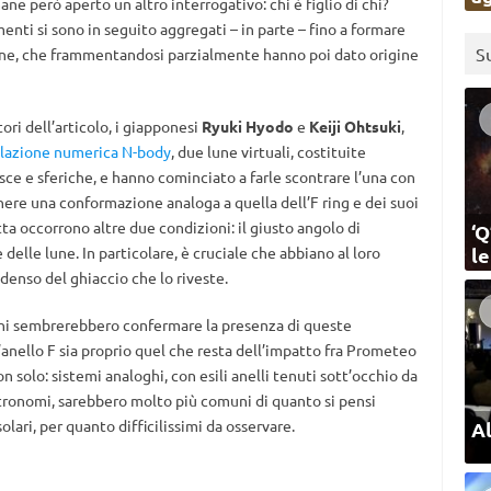
ne però aperto un altro interrogativo: chi è figlio di chi?
mmenti si sono in seguito aggregati – in parte – fino a formare
S
une, che frammentandosi parzialmente hanno poi dato origine
ori dell’articolo, i giapponesi
Ryuki Hyodo
e
Keiji Ohtsuki
,
lazione numerica N-body
, due lune virtuali, costituite
ce e sferiche, e hanno cominciato a farle scontrare l’una con
tenere una conformazione analoga a quella dell’F ring e dei suoi
etta occorrono altre due condizioni: il giusto angolo di
‘Q
elle lune. In particolare, è cruciale che abbiano al loro
l
denso del ghiaccio che lo riveste.
sini sembrerebbero confermare la presenza di queste
l’anello F sia proprio quel che resta dell’impatto fra Prometeo
n solo: sistemi analoghi, con esili anelli tenuti sott’occhio da
astronomi, sarebbero molto più comuni di quanto si pensi
olari, per quanto difficilissimi da osservare.
Al