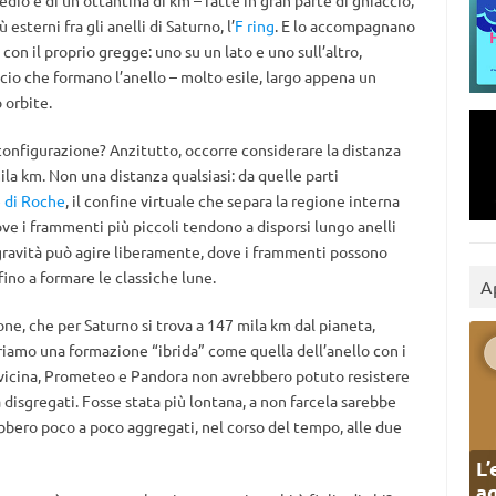
dio è di un’ottantina di km – fatte in gran parte di ghiaccio,
esterni fra gli anelli di Saturno, l’
F ring
. E lo accompagnano
on il proprio gregge: uno su un lato e uno sull’altro,
io che formano l’anello – molto esile, largo appena un
 orbite.
onfigurazione? Anzitutto, occorre considerare la distanza
ila km. Non una distanza qualsiasi: da quelle parti
e di Roche
, il confine virtuale che separa la regione interna
ve i frammenti più piccoli tendono a disporsi lungo anelli
di gravità può agire liberamente, dove i frammenti possono
fino a formare le classiche lune.
A
one, che per Saturno si trova a 147 mila km dal pianeta,
riamo una formazione “ibrida” come quella dell’anello con i
iù vicina, Prometeo e Pandora non avrebbero potuto resistere
ta disgregati. Fosse stata più lontana, a non farcela sarebbe
rebbero poco a poco aggregati, nel corso del tempo, alle due
L’
ag