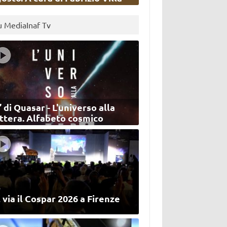
u MediaInaf Tv
’ di Quasar - L'universo alla
ettera. Alfabeto cosmico
 via il Cospar 2026 a Firenze