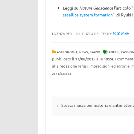
Leggi su
Nature Geoscience
l’articolo “
satellite system formation
”, di Ryuki
LICENZA PER IL RIUTILIZZO DEL TESTO:
,
,
,
ASTRONOMIA
NEWS
SPAZIO
ANELLI
CASSINI
pubblicato il
17/08/2015
alle
19:24
. I commenti
alla redazione refusi, imprecisioni ed errori è 
2641/833883
Navigazione articolo
←
Stessa massa per materia e antimateri