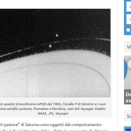
V
Da
e
In questa straordinaria APOD del 1995, l’anello F di Saturno e i suoi
due satelliti pastore, Prometeo e Pandora, visti dal Voyager. Crediti:
NASA, JPL, Voyager
S
telliti pastore” di Saturno sono oggetti dal comportamento