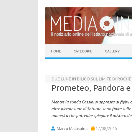
Il notiziario online dell’Istituto nazionale di 
Vai al contenuto
HOME
CATEGORIE
GALLERY
DUE LUNE IN BILICO SUL LIMITE DI ROCHE
Prometeo, Pandora e l
Mentre la sonda Cassini si appresta al flyby 
altre piccole lune di Saturno sono finite sul
numerica che potrebbe spiegare il mistero dei 
Marco Malaspina
17/08/2015