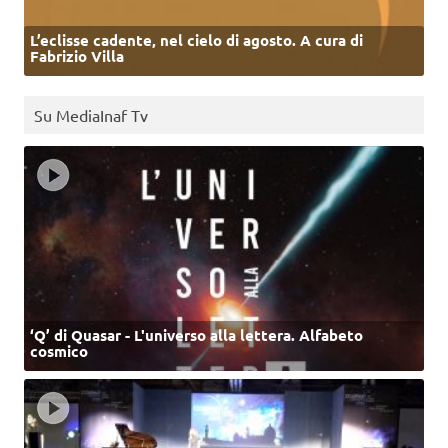
L’eclisse cadente, nel cielo di agosto. A cura di
Fabrizio Villa
Su MediaInaf Tv
‘Q’ di Quasar - L'universo alla lettera. Alfabeto
cosmico