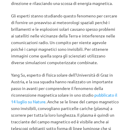
direzione e rilasciando una scossa di energia magnetica.
Gli esperti stanno studiando questo fenomeno per cercare
di fornire un preavviso ai meteorologi spaziali perché i
brillamenti e le esplosioni solari causano spesso problemi
ai satelliti nelle vicinanze della Terra e interferenze nelle
comunicazioni radio. Un compito per niente agevole
poiché i campi magnetici sono invisibili. Per ottenere
immagini come quella sopra gli scienziati utilizzano
diverse simulazioni computerizzate combinate.
Yang Su, esperto di fisica solare dell’Università di Graz in
Austria, e la sua squadra hanno realizzato un importante
passo in avanti per comprendere il fenomeno della
riconnessione magnetica solare in uno studio
pubblicato il
14 luglio su Nature
. Anche se le linee del campo magnetico
sono invisibili, convogliano particelle cariche (plasma) a
scorrere per tutta la loro lunghezza. Il plasma è quindi un
tracciante del campo magnetico ed è visibile anche ai
telescopi orbitanti sotto forma di linee luminose che si