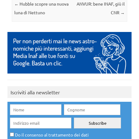
Navigazione articolo
←
Hubble scopre una nuova
ANVUR: bene INAF, giù il
luna di Nettuno
CNR
→
Iscriviti alla newsletter
Do il consenso al trattamento dei dati