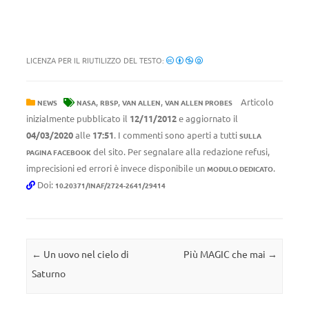
LICENZA PER IL RIUTILIZZO DEL TESTO:
,
,
,
Articolo
NEWS
NASA
RBSP
VAN ALLEN
VAN ALLEN PROBES
inizialmente pubblicato il
12/11/2012
e aggiornato il
04/03/2020
alle
17:51
. I commenti sono aperti a tutti
SULLA
del sito. Per segnalare alla redazione refusi,
PAGINA FACEBOOK
imprecisioni ed errori è invece disponibile un
.
MODULO DEDICATO
Doi:
10.20371/INAF/2724-2641/29414
Navigazione articolo
←
Un uovo nel cielo di
Più MAGIC che mai
→
Saturno