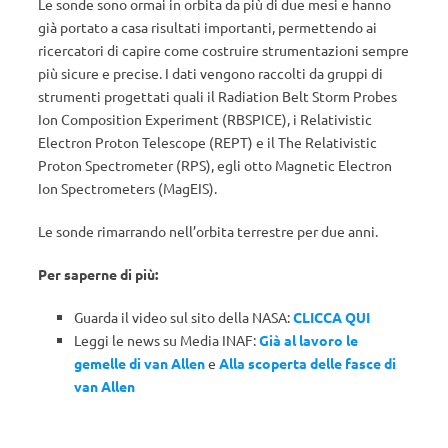
Le sonde sono ormai in orbita da più di due mesi e hanno
già portato a casa risultati importanti, permettendo ai
ricercatori di capire come costruire strumentazioni sempre
più sicure e precise. I dati vengono raccolti da gruppi di
strumenti progettati quali il Radiation Belt Storm Probes
Ion Composition Experiment (RBSPICE), i Relativistic
Electron Proton Telescope (REPT) e il The Relativistic
Proton Spectrometer (RPS), egli otto Magnetic Electron
Ion Spectrometers (MagEIS).
Le sonde rimarrando nell’orbita terrestre per due anni.
Per saperne di più:
Guarda il video sul sito della NASA:
CLICCA QUI
Leggi le news su Media INAF:
Già al lavoro le
gemelle di van Allen
e
Alla scoperta delle fasce di
van Allen