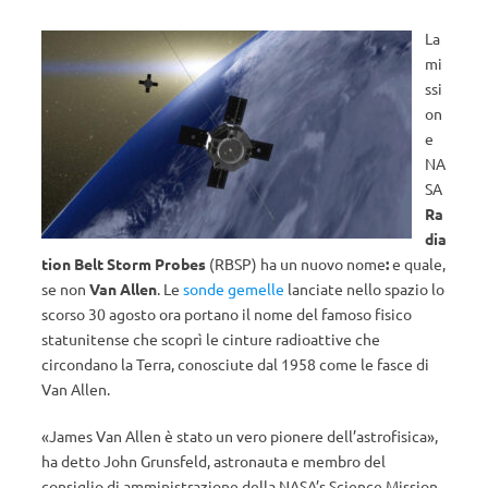
La
mi
ssi
on
e
NA
SA
Ra
dia
tion Belt Storm Probes
(RBSP) ha un nuovo nome
:
e quale,
se non
Van Allen
. Le
sonde gemelle
lanciate nello spazio lo
scorso 30 agosto ora portano il nome del famoso fisico
statunitense che scoprì le cinture radioattive che
circondano la Terra, conosciute dal 1958 come le fasce di
Van Allen.
«James Van Allen è stato un vero pionere dell’astrofisica»,
ha detto John Grunsfeld, astronauta e membro del
consiglio di amministrazione della NASA’s Science Mission