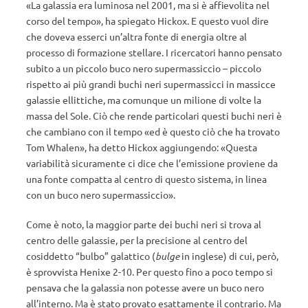
«La galassia era luminosa nel 2001, ma si è affievolita nel
corso del tempo», ha spiegato Hickox. E questo vuol dire
che doveva esserci un’altra fonte di energia oltre al
processo di formazione stellare. I ricercatori hanno pensato
subito a un piccolo buco nero supermassiccio – piccolo
rispetto ai più grandi buchi neri supermassicci in massicce
galassie ellittiche, ma comunque un milione di volte la
massa del Sole. Ciò che rende particolari questi buchi neri è
che cambiano con il tempo «ed è questo ciò che ha trovato
Tom Whalen», ha detto Hickox aggiungendo: «Questa
variabilità sicuramente ci dice che l’emissione proviene da
una fonte compatta al centro di questo sistema, in linea
con un buco nero supermassiccio».
Come è noto, la maggior parte dei buchi neri si trova al
centro delle galassie, per la precisione al centro del
cosiddetto “bulbo” galattico (
bulge
in inglese) di cui, però,
è sprovvista Henixe 2-10. Per questo fino a poco tempo si
pensava che la galassia non potesse avere un buco nero
all’interno. Ma è stato provato esattamente il contrario. Ma