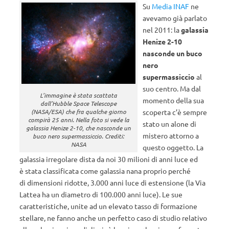
Su
Media INAF
ne
avevamo già parlato
nel 2011: la
galassia
Henize 2-10
nasconde un buco
nero
supermassiccio
al
suo centro. Ma dal
L’immagine è stata scattata
momento della sua
dall’Hubble Space Telescope
(NASA/ESA) che fra qualche giorno
scoperta c’è sempre
compirà 25 anni. Nella foto si vede la
stato un alone di
galassia Henize 2-10, che nasconde un
mistero attorno a
buco nero supermassiccio. Crediti:
NASA
questo oggetto. La
galassia irregolare dista da noi 30 milioni di anni luce ed
è stata classificata come galassia nana proprio perché
di dimensioni ridotte, 3.000 anni luce di estensione (la Via
Lattea ha un diametro di 100.000 anni luce). Le sue
caratteristiche, unite ad un elevato tasso di formazione
stellare, ne fanno anche un perfetto caso di studio relativo