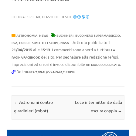
LICENZA PER IL RIUTILIZZO DEL TESTO:
,
,
,
ASTRONOMIA
NEWS
BUCHI NERI
BUCO NERO SUPERMASSICCIO
,
,
Articolo pubblicato il
ESA
HUBBLE SPACE TELESCOPE
NASA
21/04/2015
alle
15:13
. I commenti sono aperti a tutti
SULLA
del sito. Per segnalare alla redazione refusi,
PAGINA FACEBOOK
imprecisioni ed errori è invece disponibile un
.
MODULO DEDICATO
Doi:
10.20371/INAF/2724-2641/533898
Navigazione articolo
←
Astronomi contro
Luce intermittente dalla
giardinieri (robot)
oscura coppia
→