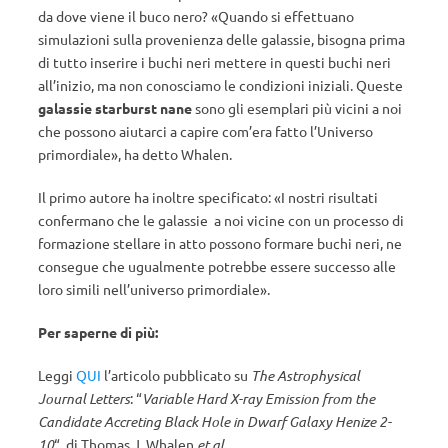
da dove viene il buco nero? «Quando si effettuano
simulazioni sulla provenienza delle galassie, bisogna prima
di tutto inserire i buchi neri mettere in questi buchi neri
all’inizio, ma non conosciamo le condizioni iniziali. Queste
galassie starburst nane
sono gli esemplari più vicini a noi
che possono aiutarci a capire com’era fatto l’Universo
primordiale», ha detto Whalen.
Il primo autore ha inoltre specificato: «I nostri risultati
confermano che le galassie a noi vicine con un processo di
formazione stellare in atto possono formare buchi neri, ne
consegue che ugualmente potrebbe essere successo alle
loro simili nell’universo primordiale».
Per saperne di più:
Leggi
QUI
l’articolo pubblicato su
The Astrophysical
Journal Letters
: “
Variable Hard X-ray Emission from the
Candidate Accreting Black Hole in Dwarf Galaxy Henize 2-
10
“, di Thomas J. Whalen
et al.