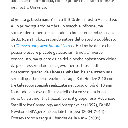
alle galassie primordiali, cioè le prime che si sono formate
nel nostro Universo.
«Questa galassia nana è circa il 10% della nostra Via Lattea.
A un primo sguardo sembra un macchia informe, ma
sorprendentemente nasconde un buco nero centrale», ha
detto Ryan Hickox, secondo autore dello studio pubblicato
su
The Astrophysical Journal Letters
.
Hickox ha detto che ci
possono essere piccole galassie simili nell’Universo
conosciuto, ma questa è una delle poche abbastanza vicine
da poter essere studiate agevolmente. Il team di
ricercatori guidati da
Thomas Whalen
ha analizzato una
serie di quattro osservazioni ai raggi X di Henize 2-10 con
tre telescopi spaziali realizzate nel corso di più di 13 anni,
fornendo la prova definitiva dell’esistenza di un buco
nero. Gli strumenti utilizzati sono il giapponese Advanced
Satellite for Cosmology and Astrophysics (1997), l’XMM-
Newton dell’Agenzia Spaziale Europea (2004, 2011) e
l’osservatorio a raggi X Chandra della NASA (2001).