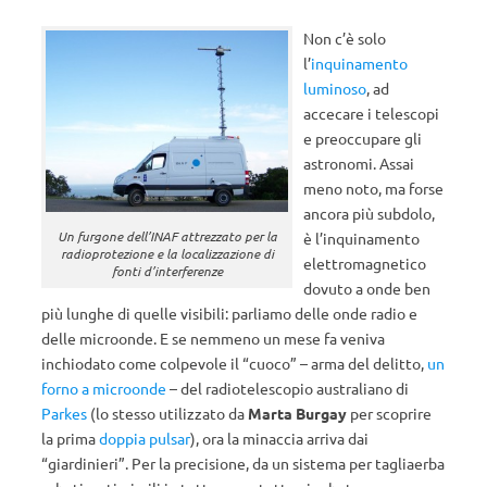
Non c’è solo
l’
inquinamento
luminoso
, ad
accecare i telescopi
e preoccupare gli
astronomi. Assai
meno noto, ma forse
ancora più subdolo,
Un furgone dell’INAF attrezzato per la
è l’inquinamento
radioprotezione e la localizzazione di
elettromagnetico
fonti d’interferenze
dovuto a onde ben
più lunghe di quelle visibili: parliamo delle onde radio e
delle microonde. E se nemmeno un mese fa veniva
inchiodato come colpevole il “cuoco” – arma del delitto,
un
forno a microonde
– del radiotelescopio australiano di
Parkes
(lo stesso utilizzato da
Marta Burgay
per scoprire
la prima
doppia pulsar
), ora la minaccia arriva dai
“giardinieri”. Per la precisione, da un sistema per tagliaerba