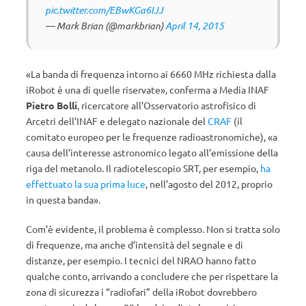
pic.twitter.com/EBwKGa6IJJ
— Mark Brian (@markbrian)
April 14, 2015
«La banda di frequenza intorno ai 6660 MHz richiesta dalla
iRobot è una di quelle riservate», conferma a Media INAF
Pietro Bolli
, ricercatore all’Osservatorio astrofisico di
Arcetri dell’INAF e delegato nazionale del
CRAF
(il
comitato europeo per le frequenze radioastronomiche), «a
causa dell’interesse astronomico legato all’emissione della
riga del metanolo. Il radiotelescopio SRT, per esempio,
ha
effettuato la sua prima luce
, nell’agosto del 2012, proprio
in questa banda».
Com’è evidente, il problema è complesso. Non si tratta solo
di frequenze, ma anche d’intensità del segnale e di
distanze, per esempio. I tecnici del NRAO hanno fatto
qualche conto, arrivando a concludere che per rispettare la
zona di sicurezza i “radiofari” della iRobot dovrebbero