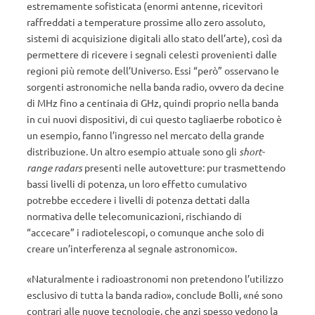
estremamente sofisticata (enormi antenne, ricevitori
raffreddati a temperature prossime allo zero assoluto,
sistemi di acquisizione digitali allo stato dell’arte), così da
permettere di ricevere i segnali celesti provenienti dalle
regioni più remote dell’Universo. Essi “però” osservano le
sorgenti astronomiche nella banda radio, ovvero da decine
di MHz fino a centinaia di GHz, quindi proprio nella banda
in cui nuovi dispositivi, di cui questo tagliaerbe robotico è
un esempio, fanno l’ingresso nel mercato della grande
distribuzione. Un altro esempio attuale sono gli
short-
range radars
presenti nelle autovetture: pur trasmettendo
bassi livelli di potenza, un loro effetto cumulativo
potrebbe eccedere i livelli di potenza dettati dalla
normativa delle telecomunicazioni, rischiando di
“accecare” i radiotelescopi, o comunque anche solo di
creare un’interferenza al segnale astronomico».
«Naturalmente i radioastronomi non pretendono l’utilizzo
esclusivo di tutta la banda radio», conclude Bolli, «né sono
contrari alle nuove tecnologie, che anzi spesso vedono la