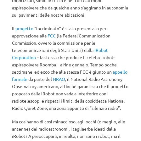
robotizzati, simili in tutto e per tutto ai robot
aspirapolvere che da qualche anno s’aggirano in autonomia
sui pavimenti delle nostre abitazioni.
Il
progetto
“incriminato” è stato presentato per
approvazione alla
FCC
(la Federal Communication
Commission, ovvero la commissione per le
telecomunicazioni degli Stati Uniti) dalla
iRobot
Corporation
– la stessa che produce il celebre robot-
aspirapolvere Roomba – a fine gennaio. Tempo poche
settimane, ed ecco che alla stessa FCC è giunto un
appello
formale
da parte del
NRAO
, il National Radio Astronomy
Observatory americano, affinché garantisca che il progetto
proposto dalla iRobot non vada a interferire con i
radiotelescopi e rispetti i limiti della cosiddetta National
Radio Quiet Zone, una zona appunto di “silenzio radio”.
Ma cos’hanno di così minaccioso, agli occhi (o meglio, alle
antenne) dei radioastronomi, i tagliaerba ideati dalla
iRobot? A preoccuparli, in realtà, non sono i robot, ma il