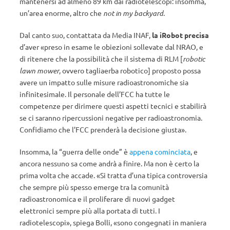
mantenersi ad almeno 89 km dai radiotelescopi: insomma,
un’area enorme, altro che
not in my backyard
.
Dal canto suo, contattata da Media INAF,
la iRobot precisa
d’aver «preso in esame le obiezioni sollevate dal NRAO, e
di ritenere che la possibilità che il sistema di RLM [
robotic
lawn mower
, ovvero tagliaerba robotico] proposto possa
avere un impatto sulle misure radioastronomiche sia
infinitesimale. Il personale dell’FCC ha tutte le
competenze per dirimere questi aspetti tecnici e stabilirà
se ci saranno ripercussioni negative per radioastronomia.
Confidiamo che l’FCC prenderà la decisione giusta».
Insomma, la “guerra delle onde” è
appena
cominciata
, e
ancora nessuno sa come andrà a finire. Ma non è certo la
prima volta che accade. «Si tratta d’una tipica controversia
che sempre più spesso emerge tra la comunità
radioastronomica e il proliferare di nuovi gadget
elettronici sempre più alla portata di tutti. I
radiotelescopi», spiega Bolli, «sono congegnati in maniera