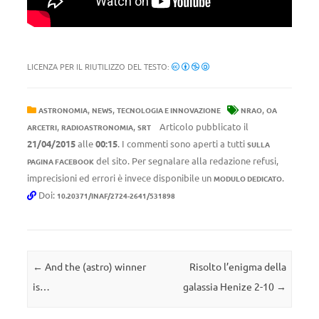
LICENZA PER IL RIUTILIZZO DEL TESTO:
,
,
,
ASTRONOMIA
NEWS
TECNOLOGIA E INNOVAZIONE
NRAO
OA
,
,
Articolo pubblicato il
ARCETRI
RADIOASTRONOMIA
SRT
21/04/2015
alle
00:15
. I commenti sono aperti a tutti
SULLA
del sito. Per segnalare alla redazione refusi,
PAGINA FACEBOOK
imprecisioni ed errori è invece disponibile un
.
MODULO DEDICATO
Doi:
10.20371/INAF/2724-2641/531898
Navigazione articolo
←
And the (astro) winner
Risolto l’enigma della
is…
galassia Henize 2-10
→