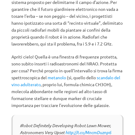
sistema proposto per delimitarne il campo d’azione. Per
garantire che il futuro giardiniere elettronico non vada a
tosare l’erba – se non peggio – del vicino, i progettisti
hanno ipotizzato una sorta di “recinto virtuale”, delimitato
da piccoli radiofari mobili da piantare ai confini della
proprietà quando il robot è in azione. Radiofari che
lavorerebbero, qui sta il problema, fra i 5.9 e i 7.2 GHz.
Apriti cielo! Quella è una finestra di frequenze protetta,
sono subito insorti i radioastronomi del NRAO. Protetta
per cosa? Perché proprio in quell’intervallo si trova la firma
spettroscopica del
metanolo
(sì, quello dello
scandalo del
vino adulterato
, proprio lui, formula chimica CH3OH),
molecola abbondante nelle regioni ad alto tasso di
formazione stellare e dunque marker di cruciale
importanza per tracciare l’evoluzione delle galassie.
iRobot Definitely Developing Robot Lawn Mower,
Astronomers Very Upset
http://t.co/MncmDuznp6