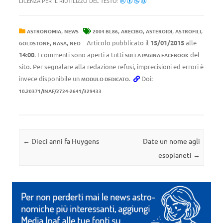
LICENZA PER IL RIUTILIZZO DEL TESTO:
,
,
,
,
,
ASTRONOMIA
NEWS
2004 BL86
ARECIBO
ASTEROIDI
ASTROFILI
,
,
Articolo pubblicato il
15/01/2015
alle
GOLDSTONE
NASA
NEO
14:00
. I commenti sono aperti a tutti
del
SULLA PAGINA FACEBOOK
sito. Per segnalare alla redazione refusi, imprecisioni ed errori è
invece disponibile un
.
Doi:
MODULO DEDICATO
10.20371/INAF/2724-2641/329433
Navigazione articolo
←
Dieci anni fa Huygens
Date un nome agli
esopianeti
→