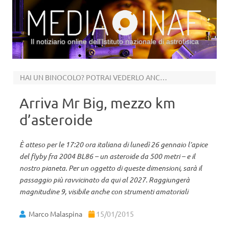
Il notiziario online dell’Istituto nazionale di astrofisica
Vai al contenuto
HAI UN BINOCOLO? POTRAI VEDERLO ANCHE TU
Arriva Mr Big, mezzo km
d’asteroide
È atteso per le 17:20 ora italiana di lunedì 26 gennaio l’apice
del flyby fra 2004 BL86 – un asteroide da 500 metri – e il
nostro pianeta. Per un oggetto di queste dimensioni, sarà il
passaggio più ravvicinato da qui al 2027. Raggiungerà
magnitudine 9, visibile anche con strumenti amatoriali
Marco Malaspina
15/01/2015