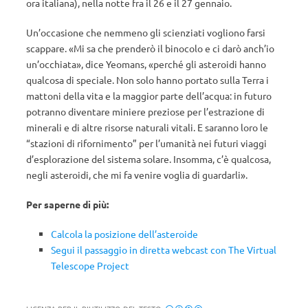
ora italiana), nella notte fra il 26 e il 27 gennaio.
Un’occasione che nemmeno gli scienziati vogliono farsi
scappare. «Mi sa che prenderò il binocolo e ci darò anch’io
un’occhiata», dice Yeomans, «perché gli asteroidi hanno
qualcosa di speciale. Non solo hanno portato sulla Terra i
mattoni della vita e la maggior parte dell’acqua: in futuro
potranno diventare miniere preziose per l’estrazione di
minerali e di altre risorse naturali vitali. E saranno loro le
“stazioni di rifornimento” per l’umanità nei futuri viaggi
d’esplorazione del sistema solare. Insomma, c’è qualcosa,
negli asteroidi, che mi fa venire voglia di guardarli».
Per saperne di più:
Calcola la posizione dell’asteroide
Segui il passaggio in diretta webcast con The Virtual
Telescope Project