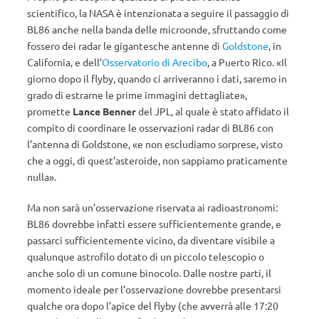
scientifico, la NASA è intenzionata a seguire il passaggio di
BL86 anche nella banda delle microonde, sfruttando come
fossero dei radar le gigantesche antenne di
Goldstone
, in
California, e dell’
Osservatorio di Arecibo
, a Puerto Rico. «Il
giorno dopo il flyby, quando ci arriveranno i dati, saremo in
grado di estrarne le prime immagini dettagliate»,
promette
Lance Benner
del JPL, al quale è stato affidato il
compito di coordinare le osservazioni radar di BL86 con
l’antenna di Goldstone, «e non escludiamo sorprese, visto
che a oggi, di quest’asteroide, non sappiamo praticamente
nulla».
Ma non sarà un’osservazione riservata ai radioastronomi:
BL86 dovrebbe infatti essere sufficientemente grande, e
passarci sufficientemente vicino, da diventare visibile a
qualunque astrofilo dotato di un piccolo telescopio o
anche solo di un comune binocolo. Dalle nostre parti, il
momento ideale per l’osservazione dovrebbe presentarsi
qualche ora dopo l’apice del flyby (che avverrà alle 17:20