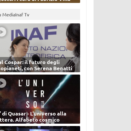
u MediaInaf Tv
l Cospar: il futuro degli
sopianeti, con Serena Benatti
’ di Quasar - L'universo alla
ettera. Alfabeto cosmico