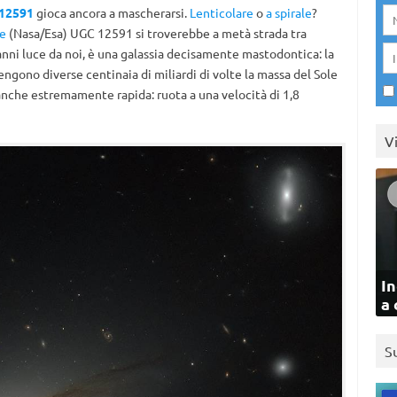
12591
gioca ancora a mascherarsi.
Lenticolare
o
a spirale
?
le
(Nasa/Esa) UGC 12591 si troverebbe a metà strada tra
 anni luce da noi, è una galassia decisamente mastodontica: la
engono diverse centinaia di miliardi di volte la massa del Sole
 anche estremamente rapida: ruota a una velocità di 1,8
V
In
a 
S