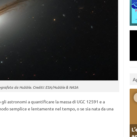
A
ografata da Hubble. Crediti: ESA/Hubble & NASA
gli astronomi a quantificare la massa di UGC 12591 e a
n modo semplice e lentamente nel tempo, o se sia nata da una
L’
ag