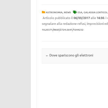
,
,
ASTRONOMIA
NEWS
ESA
GALASSIA LENTICO
Articolo pubblicato il
06/03/2017
alle
16:30
. 
segnalare alla redazione refusi, imprecisioni ed
10.20371/INAF/2724-2641/1644232
Navigazione articolo
←
Dove spariscono gli elettroni