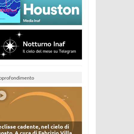
pprofondimento
eclisse cadente, nel cielo di
osto. A cura di Fabrizio Villa