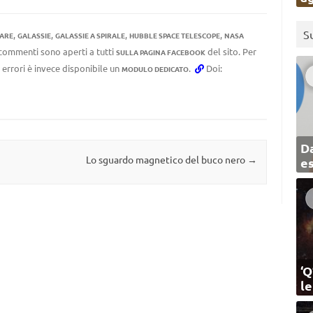
S
,
,
,
,
LARE
GALASSIE
GALASSIE A SPIRALE
HUBBLE SPACE TELESCOPE
NASA
I commenti sono aperti a tutti
del sito. Per
SULLA PAGINA FACEBOOK
 errori è invece disponibile un
.
Doi:
MODULO DEDICATO
Da
Lo sguardo magnetico del buco nero
→
e
‘Q
l