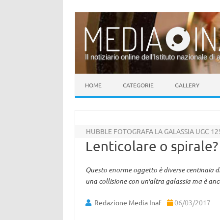
Il notiziario online dell’Istituto nazionale di 
Vai al contenuto
HOME
CATEGORIE
GALLERY
HUBBLE FOTOGRAFA LA GALASSIA UGC 12
Lenticolare o spirale
Questo enorme oggetto è diverse centinaia di 
una collisione con un'altra galassia ma è an
Redazione Media Inaf
06/03/2017