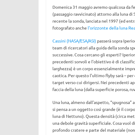
Domenica 31 maggio avremo qualcosa da fest
(passaggio ravvicinato) attorno alla luna di
recente la sonda, lanciata nel 1997 (ed entra
fotografato anche
l’orizzonte della luna Re
Cassini (NASA/ESA/ASI)
passerà sopra Iperion
team di ricercatori alla guida della sonda sp
successive. Cosa cercano gli esperti? Iperione
precedenti sorvoli e l’obiettivo è di classifi
larghezza) è un corpo essenzialmente impreve
caotica. Per questo l’ultimo flyby sarà – per c
target verso cui dirigersi. Nei precedenti ap
faccia della luna (dalla superficie porosa, r
Una luna, almeno dall’aspetto, “spugnosa” a
si pensa a un oggetto così grande (è il corp
luna di Nettuno). Questa densità (circa met
una debole gravità superficiale. Cosa vuol d
profondo cratere e parte del materiale (non