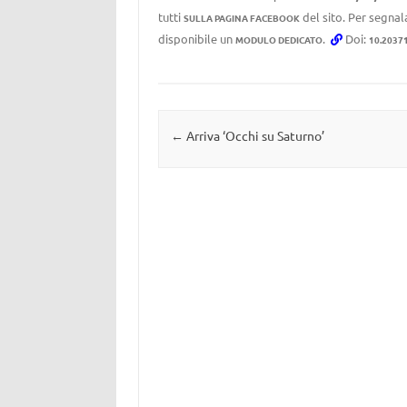
tutti
del sito. Per segnala
SULLA PAGINA FACEBOOK
disponibile un
.
Doi:
MODULO DEDICATO
10.2037
Navigazione articolo
←
Arriva ‘Occhi su Saturno’