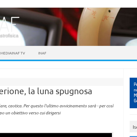
astrofisica
MEDIAINAF TV
INAF
Iperione, la luna spugnosa
lare, caotica. Per questo l'ultimo avvicinamento sarà - per così
cipo un obiettivo verso cui dirigersi
Is