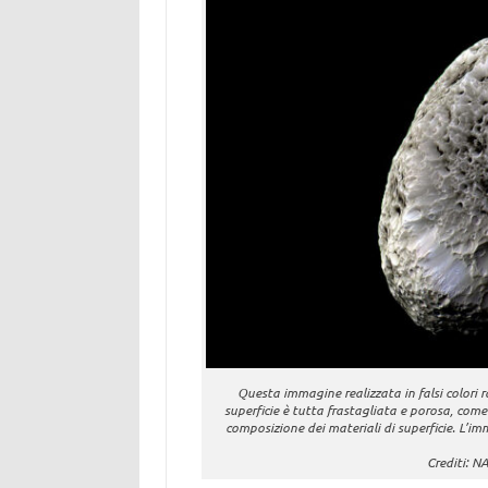
Questa immagine realizzata in falsi colori r
superficie è tutta frastagliata e porosa, com
composizione dei materiali di superficie. L’im
Crediti: N