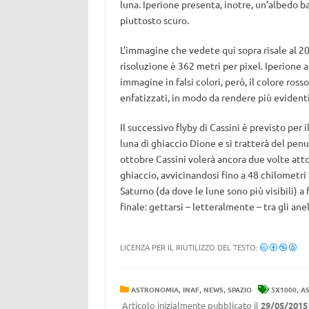
luna. Iperione presenta, inotre, un’albedo b
piuttosto scuro.
L’immagine che vedete qui sopra risale al 20
risoluzione è 362 metri per pixel. Iperione a
immagine in falsi colori, però, il colore ross
enfatizzati, in modo da rendere più evidenti l
Il successivo flyby di Cassini è previsto per
luna di ghiaccio Dione e si tratterà del pen
ottobre Cassini volerà ancora due volte atto
ghiaccio, avvicinandosi fino a 48 chilometri 
Saturno (da dove le lune sono più visibili) a
finale: gettarsi – letteralmente – tra gli anell
LICENZA PER IL RIUTILIZZO DEL TESTO:
,
,
,
,
ASTRONOMIA
INAF
NEWS
SPAZIO
5X1000
AS
Articolo inizialmente pubblicato il
29/05/2015