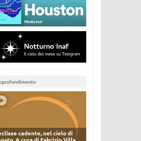
pprofondimento
eclisse cadente, nel cielo di
osto. A cura di Fabrizio Villa