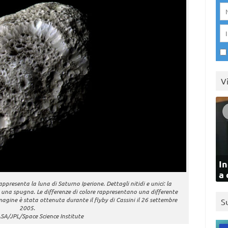
V
In
a 
appresenta la luna di Saturno Iperione. Dettagli nitidi e unici: la
e una spugna. Le differenze di colore rappresentano una differente
magine è stata ottenuta durante il flyby di Cassini il 26 settembre
S
2005.
ASA/JPL/Space Science Institute