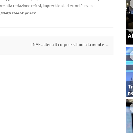
re alla redazione refusi, imprecisioni ed errori è invece
1/INAF/2724-2641/632651
Al
INAF: allena il corpo e stimola la mente
→
Tr
ne