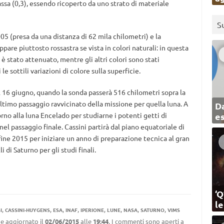
assa (0,3), essendo ricoperto da uno strato di materiale
S
05 (presa da una distanza di 62 mila chilometri) e la
ppare piuttosto rossastra se vista in colori naturali: in questa
o è stato attenuato, mentre gli altri colori sono stati
e sottili variazioni di colore sulla superficie.
 il 16 giugno, quando la sonda passerà 516 chilometri sopra la
ultimo passaggio ravvicinato della missione per quella luna. A
Da
rno alla luna Encelado per studiarne i potenti getti di
e
nel passaggio finale. Cassini partirà dal piano equatoriale di
 fine 2015 per iniziare un anno di preparazione tecnica al gran
i di Saturno per gli studi finali.
‘Q
l
,
,
,
,
,
,
,
,
I
CASSINI-HUYGENS
ESA
INAF
IPERIONE
LUNE
NASA
SATURNO
VIMS
e aggiornato il
02/06/2015
alle
19:44
. I commenti sono aperti a