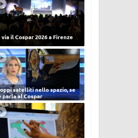
 via il Cospar 2026 a Firenze
oppi satelliti nello spazio, se
 parla al Cospar