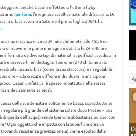
eggiare, perché Cassini effettuerà l’ultimo flyby
 Saturno
Iperione
, l’irregolare satellite naturale di Saturno. Di
ta in orbita attorno a Saturno il primo luglio 2004), ha
a
.
e a una distanza di circa 34 mila chilometri alle 15:36 e il
era di ricevere le prime immagini e dati tra le 24 e 48 ore
 è formato da diversi tipi di materiali superficiali, studiati in
carli e osservarli nel dettaglio. Iperione (270 chilometri di
dibile, la sua orbita (come la sua struttura) è irregolabile,
osì dire – alla cieca: è difficile individuare in anticipo un
A
procci Cassini, infatti, si è spesso imbattuto nella stessa
uvida e decisamente atipica).
 causa della sua densità insolitamente bassa, soprattutto se
o irregolare più grande del sistema solare dopo Proteo – una
à di quella dell’acqua) rende Iperione abbastanza poroso, con
ire? Ogni oggetto che impatta con la superficie crea un
L’
 trovando resistenza gravitazionale) viene espulso dalla
ag