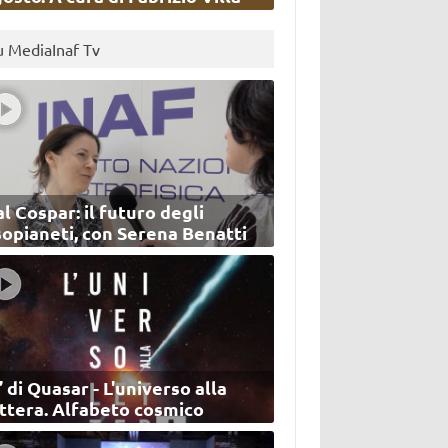
u MediaInaf Tv
l Cospar: il futuro degli
sopianeti, con Serena Benatti
’ di Quasar - L'universo alla
ettera. Alfabeto cosmico