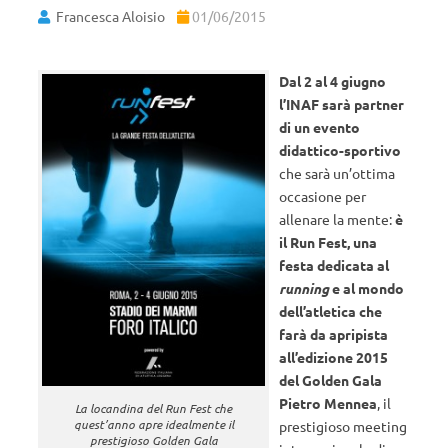
Francesca Aloisio
01/06/2015
Dal 2 al 4 giugno
l’INAF sarà partner
di un evento
didattico-sportivo
che sarà un’ottima
occasione per
allenare la mente:
è
il Run Fest, una
festa dedicata al
running
e al mondo
dell’atletica che
farà da apripista
all’edizione 2015
del Golden Gala
Pietro Mennea
, il
La locandina del Run Fest che
quest’anno apre idealmente il
prestigioso meeting
prestigioso Golden Gala