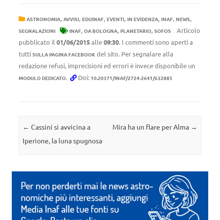
,
,
,
,
,
,
,
ASTRONOMIA
AVVISI
EDUINAF
EVENTI
IN EVIDENZA
INAF
NEWS
,
,
,
Articolo
SEGNALAZIONI
INAF
OA BOLOGNA
PLANETARIO
SOFOS
pubblicato il
01/06/2015
alle
09:30
. I commenti sono aperti a
tutti
del sito. Per segnalare alla
SULLA PAGINA FACEBOOK
redazione refusi, imprecisioni ed errori è invece disponibile un
.
Doi:
MODULO DEDICATO
10.20371/INAF/2724-2641/632885
Navigazione articolo
←
Cassini si avvicina a
Mira ha un flare per Alma
→
Iperione, la luna spugnosa