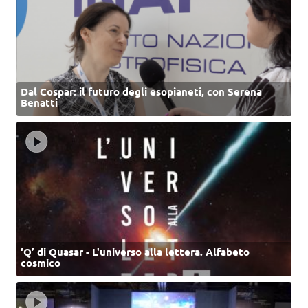
Dal Cospar: il futuro degli esopianeti, con Serena
Benatti
‘Q’ di Quasar - L'universo alla lettera. Alfabeto
cosmico