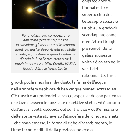
colpisce ancora.
L’ormai mitico
superocchio del
telescopio spaziale
Hubble, in grado di
scandagliare come
Per analizzare la composizione
dell’atmosfera di un pianeta
nient’altro i luoghi
extrasolare, gli astronomi l’osservano
più remoti della
mentre transita davanti alla sua stella
ospite, e guardano a quali lunghezze
galassia, questa
d’onda la luce l’attraversa o ne è
volta s’è calato nelle
parzialmente assorbita. Crediti: NASA’s
vesti del
Goddard Space Flight Center
rabdomante. E nel
giro di pochi mesi ha individuato la firma dell’acqua
nell’atmosfera nebbiosa di ben cinque pianeti extrasolari.
C’è riuscito attendendoli al varco, aspettando con pazienza
che transitassero innanzi alle rispettive stelle. Ed è proprio
dall’analisi spettroscopica del controluce – dell’emissione
delle stelle vista attraverso l’atmosfera dei cinque pianeti
– che sono emerse, in forma di righe d’assorbimento, le
firme inconfondibili della preziosa molecola.