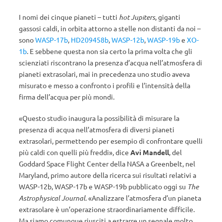
I nomi dei cinque pianeti – tutti
hot Jupiters
, giganti
gassosi caldi, in orbita attorno a stelle non distanti da noi –
sono
WASP-17b
,
HD209458b
,
WASP-12b
,
WASP-19b
e
XO-
1b
. E sebbene questa non sia certo la prima volta che gli
scienziati riscontrano la presenza d’acqua nell’atmosfera di
pianeti extrasolari, mai in precedenza uno studio aveva
misurato e messo a confronto i profili e l’intensità della
firma dell’acqua per più mondi.
«Questo studio inaugura la possibilità di misurare la
presenza di acqua nell’atmosfera di diversi pianeti
extrasolari, permettendo per esempio di confrontare quelli
più caldi con quelli più freddi», dice
Avi Mandell
, del
Goddard Space Flight Center della NASA a Greenbelt, nel
Maryland, primo autore della ricerca sui risultati relativi a
WASP-12b, WASP-17b e WASP-19b pubblicato oggi su
The
Astrophysical Journal
. «Analizzare l’atmosfera d’un pianeta
extrasolare è un’operazione straordinariamente difficile.
Ma siamo comunque riusciti a estrarre un segnale molto