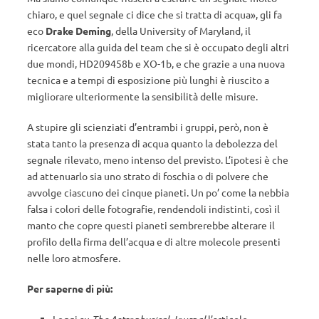
chiaro, e quel segnale ci dice che si tratta di acqua», gli fa
eco
Drake Deming
, della University of Maryland, il
ricercatore alla guida del team che si è occupato degli altri
due mondi, HD209458b e XO-1b, e che grazie a una nuova
tecnica e a tempi di esposizione più lunghi è riuscito a
migliorare ulteriormente la sensibilità delle misure.
A stupire gli scienziati d’entrambi i gruppi, però, non è
stata tanto la presenza di acqua quanto la debolezza del
segnale rilevato, meno intenso del previsto. L’ipotesi è che
ad attenuarlo sia uno strato di foschia o di polvere che
avvolge ciascuno dei cinque pianeti. Un po’ come la nebbia
falsa i colori delle fotografie, rendendoli indistinti, così il
manto che copre questi pianeti sembrerebbe alterare il
profilo della firma dell’acqua e di altre molecole presenti
nelle loro atmosfere.
Per saperne di più: