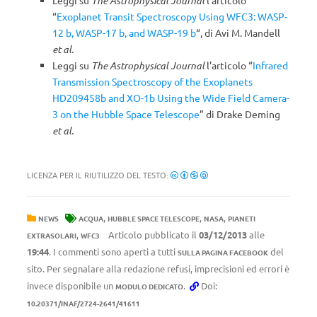
Leggi su
The Astrophysical Journal
l’articolo
“
Exoplanet Transit Spectroscopy Using WFC3: WASP-
12 b, WASP-17 b, and WASP-19 b
“, di Avi M. Mandell
et al.
Leggi su
The Astrophysical Journal
l’articolo “
Infrared
Transmission Spectroscopy of the Exoplanets
HD209458b and XO-1b Using the Wide Field Camera-
3 on the Hubble Space Telescope
” di Drake Deming
et al.
LICENZA PER IL RIUTILIZZO DEL TESTO:
,
,
,
NEWS
ACQUA
HUBBLE SPACE TELESCOPE
NASA
PIANETI
,
Articolo pubblicato il
03/12/2013
alle
EXTRASOLARI
WFC3
19:44
. I commenti sono aperti a tutti
del
SULLA PAGINA FACEBOOK
sito. Per segnalare alla redazione refusi, imprecisioni ed errori è
invece disponibile un
.
Doi:
MODULO DEDICATO
10.20371/INAF/2724-2641/41611