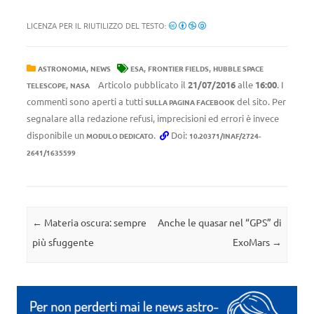
LICENZA PER IL RIUTILIZZO DEL TESTO:
,
,
,
ASTRONOMIA
NEWS
ESA
FRONTIER FIELDS
HUBBLE SPACE
,
Articolo pubblicato il
21/07/2016
alle
16:00
. I
TELESCOPE
NASA
commenti sono aperti a tutti
del sito. Per
SULLA PAGINA FACEBOOK
segnalare alla redazione refusi, imprecisioni ed errori è invece
disponibile un
.
Doi:
MODULO DEDICATO
10.20371/INAF/2724-
2641/1635599
Navigazione articolo
←
Materia oscura: sempre
Anche le quasar nel “GPS” di
più sfuggente
ExoMars
→