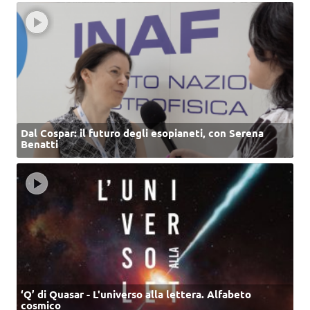
Dal Cospar: il futuro degli esopianeti, con Serena
Benatti
‘Q’ di Quasar - L'universo alla lettera. Alfabeto
cosmico