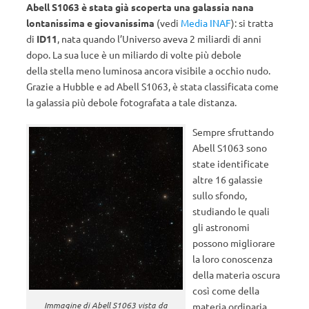
Abell S1063 è stata già scoperta una galassia nana
lontanissima e giovanissima
(vedi
Media INAF
): si tratta
di
ID11
, nata quando l’Universo aveva 2 miliardi di anni
dopo. La sua luce è un miliardo di volte più debole
della stella meno luminosa ancora visibile a occhio nudo.
Grazie a Hubble e ad Abell S1063, è stata classificata come
la galassia più debole fotografata a tale distanza.
Sempre sfruttando
Abell S1063 sono
state identificate
altre 16 galassie
sullo sfondo,
studiando le quali
gli astronomi
possono migliorare
la loro conoscenza
della materia oscura
così come della
Immagine di Abell S1063 vista da
materia ordinaria.