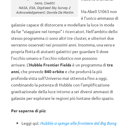
terra. Crediti:
NASA, ESA, Digitized Sky Survey 2
Ma Abell S1063 non
Acknowledgement: Davide De Martin
è l’unico ammasso di
galassie capace di distorcere e modellare la luce in moda
da far “viaggiare nel tempo” i ricercatori. Nell’ambito dello
stesso programma ci sono altri tre cluster, e ulteriori due
verranno osservati nei prossimi anni. Insomma, una vera e
propria flotta di aiutanti galattici per guardare lì dove
l’occhio umano e l’occhio robotico non possono
arrivare. L’
Hubble Frontier Fields
è un programma di
tre
anni
, che prevede
840 orbite
e che produrrà la più
profonda vista sull’Universo mai ottenuta fino a oggi,
combinando la potenza di Hubble con l’amplificazione
gravitazionale della luce intorno a sei diversi ammassi di
galassie per esplorare le regioni più lontane dello spazio.
Per saperne di più:
Leggi qui:
Hubble si spinge alle frontiere del Big Bang