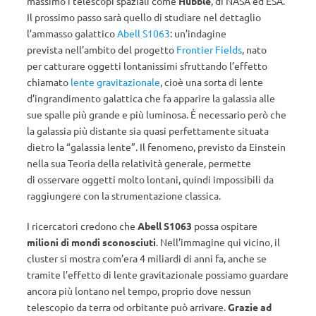
massimo i telescopi spaziali come
Hubble
, di NASA ed ESA.
Il prossimo passo sarà quello di studiare nel dettaglio
l’ammasso galattico
Abell S1063
: un’indagine
prevista nell’ambito del progetto
Frontier Fields
, nato
per catturare oggetti lontanissimi sfruttando l’effetto
chiamato
lente gravitazionale
, cioè una sorta di lente
d’ingrandimento galattica che fa apparire la galassia alle
sue spalle più grande e più luminosa. È necessario però che
la galassia più distante sia quasi perfettamente situata
dietro la “galassia lente”. Il fenomeno, previsto da Einstein
nella sua Teoria della relatività generale, permette
di osservare oggetti molto lontani, quindi impossibili da
raggiungere con la strumentazione classica.
I ricercatori credono che
Abell S1063
possa ospitare
milioni di mondi sconosciuti
. Nell’immagine qui vicino, il
cluster si mostra com’era 4 miliardi di anni fa, anche se
tramite l’effetto di lente gravitazionale possiamo guardare
ancora più lontano nel tempo, proprio dove nessun
telescopio da terra od orbitante può arrivare.
Grazie ad