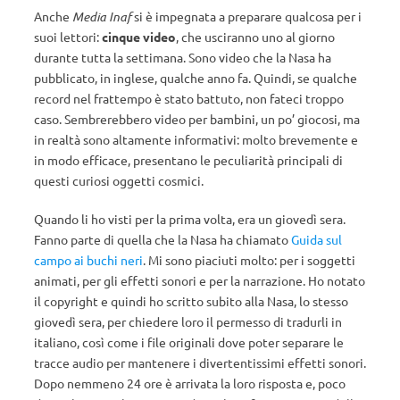
Anche
Media Inaf
si è impegnata a preparare qualcosa per i
suoi lettori:
cinque video
, che usciranno uno al giorno
durante tutta la settimana. Sono video che la Nasa ha
pubblicato, in inglese, qualche anno fa. Quindi, se qualche
record nel frattempo è stato battuto, non fateci troppo
caso. Sembrerebbero video per bambini, un po’ giocosi, ma
in realtà sono altamente informativi: molto brevemente e
in modo efficace, presentano le peculiarità principali di
questi curiosi oggetti cosmici.
Quando li ho visti per la prima volta, era un giovedì sera.
Fanno parte di quella che la Nasa ha chiamato
Guida sul
campo ai buchi neri
. Mi sono piaciuti molto: per i soggetti
animati, per gli effetti sonori e per la narrazione. Ho notato
il copyright e quindi ho scritto subito alla Nasa, lo stesso
giovedì sera, per chiedere loro il permesso di tradurli in
italiano, così come i file originali dove poter separare le
tracce audio per mantenere i divertentissimi effetti sonori.
Dopo nemmeno 24 ore è arrivata la loro risposta e, poco