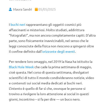
Maura Sandri
05/05/2025
I
buchi neri
rappresentano gli oggetti cosmici più
affascinanti e misteriosi. Molto studiati, addirittura
“fotografati”, ma non ancora completamente capiti. D’altra
parte, sono fisicamente inavvicinabili, nel senso che le
leggi conosciute della fisica non riescono a spingersi oltre
il confine definito dall’
orizzonte degli eventi
.
Per rendere loro omaggio, nel 2019 la Nasa ha istituito la
Black Hole Week
che cade la prima settimana di maggio,
cioè questa. Nel corso di questa settimana, divulgatori
scientifici di tutto il mondo condivideranno notizie, video
e contenuti sui social media dedicati ai buchi neri.
L’intento è quello di far sì che, ovunque le persone si
trovino a rivolgere la loro attenzione ai social in questi
giorni, incontrino – si fa per dire — un buco nero.