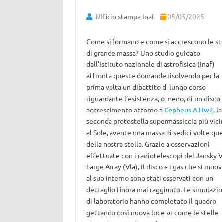
Ufficio stampa Inaf
05/05/2025
Come si formano e come si accrescono le st
di grande massa? Uno studio guidato
dall’Istituto nazionale di astrofisica (Inaf)
affronta queste domande risolvendo per la
prima volta un dibattito di lungo corso
riguardante l’esistenza, o meno, di un disco 
accrescimento attorno a
Cepheus A Hw2
, la
seconda protostella supermassiccia più vici
al Sole, avente una massa di sedici volte que
della nostra stella. Grazie a osservazioni
effettuate con i radiotelescopi del Jansky 
Large Array (Vla), il disco e i gas che si muo
al suo interno sono stati osservati con un
dettaglio finora mai raggiunto. Le simulazio
di laboratorio hanno completato il quadro
gettando così nuova luce su come le stelle