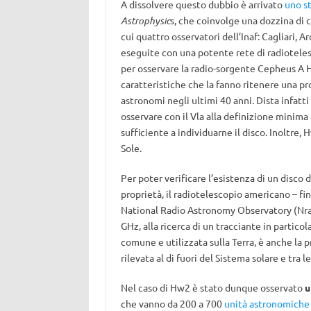
A dissolvere questo dubbio è arrivato
uno s
Astrophysic
s, che coinvolge una dozzina di c
cui quattro osservatori dell’Inaf: Cagliari, 
eseguite con una potente rete di radiotelesco
per osservare la radio-sorgente Cepheus A
caratteristiche che la fanno ritenere una pro
astronomi negli ultimi 40 anni. Dista infatti
osservare con il Vla alla definizione minim
sufficiente a individuarne il disco. Inoltre,
Sole.
Per poter verificare l’esistenza di un disco
proprietà, il radiotelescopio americano – fi
National Radio Astronomy Observatory (Nrao
GHz, alla ricerca di un tracciante in partic
comune e utilizzata sulla Terra, è anche la 
rilevata al di fuori del Sistema solare e tra
Nel caso di Hw2 è stato dunque osservato
u
che vanno da 200 a 700
unità astronomiche