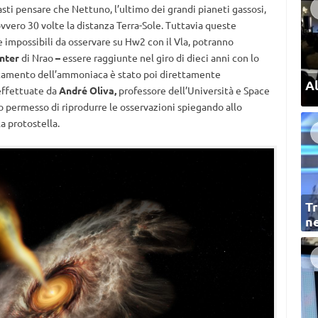
asti pensare che Nettuno, l’ultimo dei grandi pianeti gassosi,
ovvero 30 volte la distanza Terra-Sole. Tuttavia queste
 impossibili da osservare su Hw2 con il Vla, potranno
nter
di Nrao
–
essere raggiunte nel giro di dieci anni con lo
rtamento dell’ammoniaca è stato poi direttamente
Al
effettuate da
André Oliva
,
professore dell’Università e Space
 permesso di riprodurre le osservazioni spiegando allo
a protostella.
Tr
ne