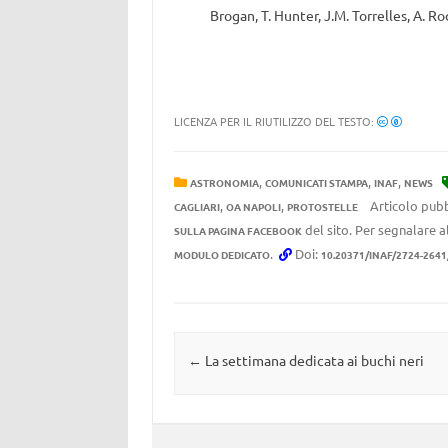
Brogan, T. Hunter, J.M. Torrelles, A. R
LICENZA PER IL RIUTILIZZO DEL TESTO:
,
,
,
ASTRONOMIA
COMUNICATI STAMPA
INAF
NEWS
,
,
Articolo pubb
CAGLIARI
OA NAPOLI
PROTOSTELLE
del sito. Per segnalare al
SULLA PAGINA FACEBOOK
.
Doi:
MODULO DEDICATO
10.20371/INAF/2724-264
Navigazione articolo
←
La settimana dedicata ai buchi neri