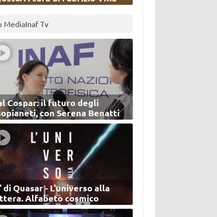
u MediaInaf Tv
l Cospar: il futuro degli
sopianeti, con Serena Benatti
’ di Quasar - L'universo alla
ettera. Alfabeto cosmico