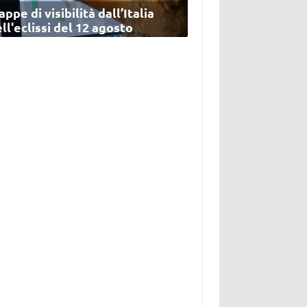
ppe di visibilità dall’Italia
ll'eclissi del 12 agosto