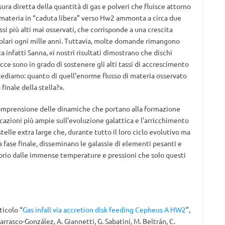
ra diretta della quantità di gas e polveri che fluisce attorno
la materia in “caduta libera” verso Hw2 ammonta a circa due
si più alti mai osservati, che corrisponde a una crescita
 solari ogni mille anni. Tuttavia, molte domande rimangono
 infatti Sanna, «i nostri risultati dimostrano che dischi
cce sono in grado di sostenere gli alti tassi di accrescimento
chiediamo: quanto di quell’enorme flusso di materia osservato
inale della stella?».
comprensione delle dinamiche che portano alla formazione
cazioni più ampie sull’evoluzione galattica e l’arricchimento
telle extra large che, durante tutto il loro ciclo evolutivo ma
a fase finale, disseminano le galassie di elementi pesanti e
prio dalle immense temperature e pressioni che solo questi
rticolo “
Gas infall via accretion disk feeding Cepheus A HW2
”,
 Carrasco-González, A. Giannetti, G. Sabatini, M. Beltrán, C.