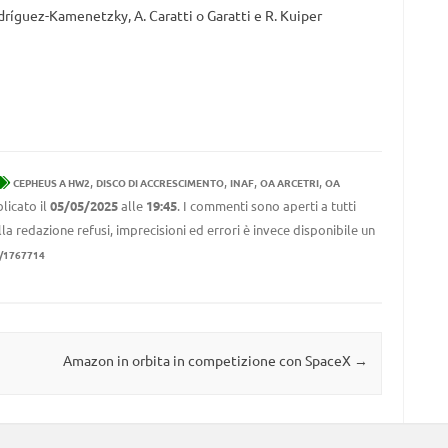
odríguez-Kamenetzky, A. Caratti o Garatti e R. Kuiper
,
,
,
,
CEPHEUS A HW2
DISCO DI ACCRESCIMENTO
INAF
OA ARCETRI
OA
licato il
05/05/2025
alle
19:45
. I commenti sono aperti a tutti
la redazione refusi, imprecisioni ed errori è invece disponibile un
1/1767714
Amazon in orbita in competizione con SpaceX
→