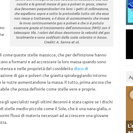
nascita e le grandi masse di gas e polveri in gioco, creano
due fenomeni perpendicolari tra loro: i getti di collimazione,
che espellono sopra e sotto la protostella tutto ciò che essa
non riesce a trattenere, e il disco di accrescimento che invece
le invia continuamente gas e polveri e che si è potuto
amo
osservare grazie al tracciamento dell’ammoniaca (NH3) con il
telescopio Vla. I colori del disco descrivono la velocità del gas
che
localmente e sono codificati dalla scala colorata in basso.
Crediti: A. Sanna et al.
di
come
queste stelle massicce, che per definizione hanno
scano a formarsi e ad accrescere la loro massa quando sono
sistenza e nelle proprietà del cosiddetto
disco di
azione di gas e polveri che gravita spiraleggiando intorno
A
 e le nutre aumentandone la massa. Il tutto, prima ancora che
abile che possa definirle come stelle vere e proprie.
a gli specialisti negli ultimi decenni è stata capire se i dischi
di stelle medio-piccole come il Sole, che è una nana gialla, o
normi flussi di materia necessari ad accrescere una giovane
tra.
L’
ag