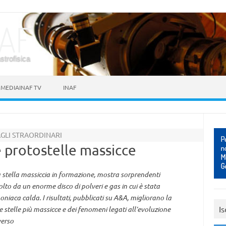
astrofisica
MEDIAINAF TV
INAF
AGLI STRAORDINARI
 protostelle massicce
 stella massiccia in formazione, mostra sorprendenti
olto da un enorme disco di polveri e gas in cui è stata
iaca calda. I risultati, pubblicati su A&A, migliorano la
Is
 stelle più massicce e dei fenomeni legati all’evoluzione
verso