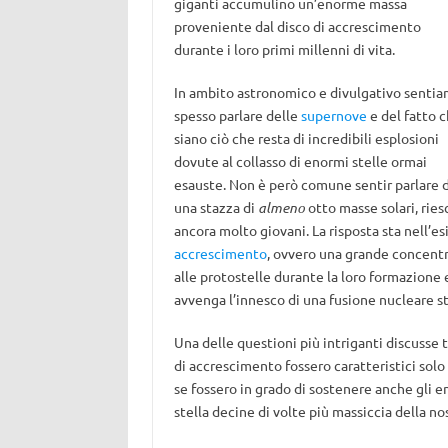
giganti accumulino un’enorme massa
proveniente dal disco di accrescimento
durante i loro primi millenni di vita.
In ambito astronomico e divulgativo senti
spesso parlare delle
supernove
e del fatto 
siano ciò che resta di incredibili esplosioni
dovute al collasso di enormi stelle ormai
esauste. Non è però comune sentir parlare 
una stazza di
almeno
otto masse solari, rie
ancora molto giovani. La risposta sta nell’e
accrescimento
, ovvero una grande concentr
alle protostelle durante la loro formazione
avvenga l’innesco di una fusione nucleare st
Una delle questioni più intriganti discusse tr
di accrescimento fossero caratteristici solo 
se fossero in grado di sostenere anche gli e
stella decine di volte più massiccia della nos