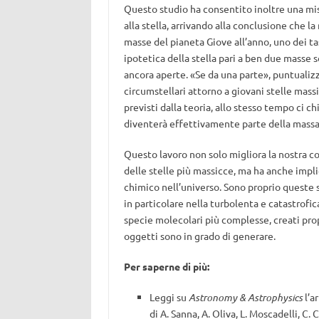
Questo studio ha consentito inoltre una misu
alla stella, arrivando alla conclusione che 
masse del pianeta Giove all’anno, uno dei tas
ipotetica della stella pari a ben due masse
ancora aperte. «Se da una parte», puntualizza
circumstellari attorno a giovani stelle massi
previsti dalla teoria, allo stesso tempo ci 
diventerà effettivamente parte della massa f
Questo lavoro non solo migliora la nostra 
delle stelle più massicce, ma ha anche impli
chimico nell’universo. Sono proprio queste s
in particolare nella turbolenta e catastrofic
specie molecolari più complesse, creati pro
oggetti sono in grado di generare.
Per saperne di più:
Leggi su
Astronomy & Astrophysics
l’a
di A. Sanna, A. Oliva, L. Moscadelli, C.