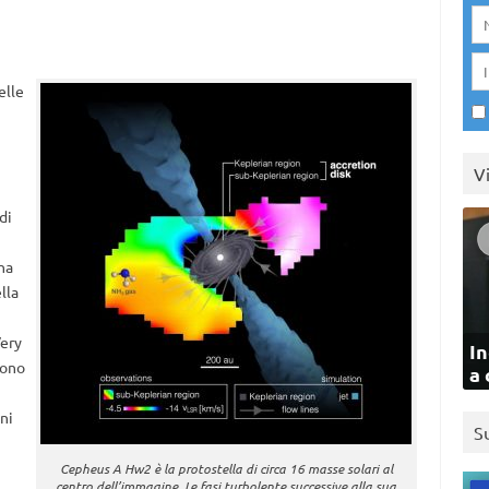
elle
V
di
na
lla
Very
In
vono
a 
ni
S
Cepheus A Hw2 è la protostella di circa 16 masse solari al
centro dell’immagine. Le fasi turbolente successive alla sua