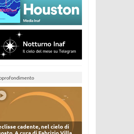
pprofondimento
eclisse cadente, nel cielo di
osto. A cura di Fabrizio Villa