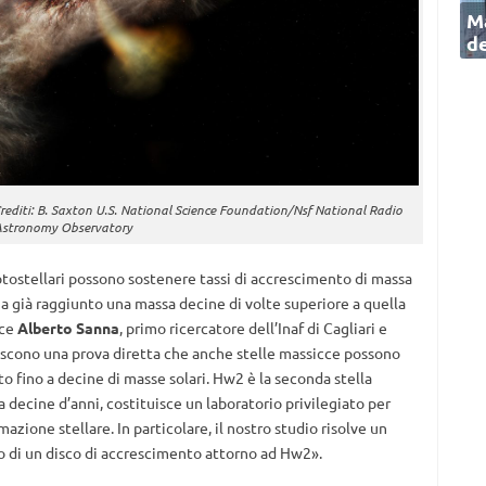
Ma
de
rediti: B. Saxton U.S. National Science Foundation/Nsf National Radio
stronomy Observatory
rotostellari possono sostenere tassi di accrescimento di massa
ha già raggiunto una massa decine di volte superiore a quella
ice
Alberto Sanna
, primo ricercatore dell’Inaf di Cagliari e
rniscono una prova diretta che anche stelle massicce possono
o fino a decine di masse solari. Hw2 è la seconda stella
da decine d’anni, costituisce un laboratorio privilegiato per
mazione stellare. In particolare, il nostro studio risolve un
no di un disco di accrescimento attorno ad Hw2».