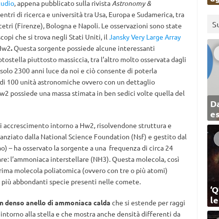
tudio
, appena pubblicato sulla rivista
Astronomy &
entri di ricerca e università tra Usa, Europa e Sudamerica, tra
S
Arcetri (Firenze), Bologna e Napoli. Le osservazioni sono state
pi che si trova negli Stati Uniti, il
Jansky Very Large Array
 Hw2
.
Questa sorgente possiede alcune interessanti
tostella piuttosto massiccia, tra l’altro molto osservata dagli
 solo 2300 anni luce da noi e ciò consente di poterla
a di 100 unità astronomiche ovvero con un dettaglio
 Hw2 possiede una massa stimata in ben sedici volte quella del
Da
e
 di accrescimento intorno a Hw2, risolvendone struttura e
nanziato dalla National Science Foundation (Nsf) e gestito dal
) – ha osservato la sorgente a una frequenza di circa 24
olare: l’ammoniaca interstellare (NH3). Questa molecola, così
prima molecola poliatomica (ovvero con tre o più atomi)
 le più abbondanti specie presenti nelle comete.
‘Q
l
n denso anello di ammoniaca calda
che si estende per raggi
intorno alla stella e che mostra anche densità differenti da