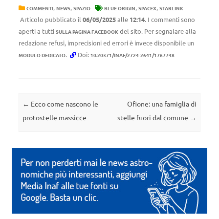
,
,
,
,
COMMENTI
NEWS
SPAZIO
BLUE ORIGIN
SPACEX
STARLINK
Articolo pubblicato il
06/05/2025
alle
12:14
. I commenti sono
aperti a tutti
del sito. Per segnalare alla
SULLA PAGINA FACEBOOK
redazione refusi, imprecisioni ed errori è invece disponibile un
.
Doi:
MODULO DEDICATO
10.20371/INAF/2724-2641/1767748
Navigazione articolo
←
Ecco come nascono le
Ofione: una famiglia di
protostelle massicce
stelle fuori dal comune
→