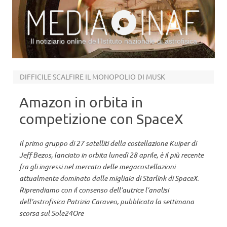
Il notiziario online dell’Istituto nazionale di astrofisica
Vai al contenuto
DIFFICILE SCALFIRE IL MONOPOLIO DI MUSK
Amazon in orbita in
competizione con SpaceX
Il primo gruppo di 27 satelliti della costellazione Kuiper di
Jeff Bezos, lanciato in orbita lunedì 28 aprile, è il più recente
fra gli ingressi nel mercato delle megacostellazioni
attualmente dominato dalle migliaia di Starlink di SpaceX.
Riprendiamo con il consenso dell’autrice l’analisi
dell’astrofisica Patrizia Caraveo, pubblicata la settimana
scorsa sul Sole24Ore