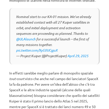
monopolio di Starlink nella fornitura di internet orbitale.
Nominal start to our KA-01 mission. We’ve already
established contact with all 27 Kuiper satellites in
orbit, and initial deployment and activation
sequences are proceeding as planned. Thanks to
@ULAlaunch
for a successful launch – the first of
many missions together.
pic.twitter.com/XyG0UCgjuX
— Project Kuiper (@ProjectKuiper)
April 29, 2025
In effetti sarebbe meglio parlare di monopolio spaziale
tout-court
visto che anche nel campo dei lanciatori SpaceX
la fa da padrone. Per avere un’idea dell’abisso che c’è tra
SpaceX e le altre industrie spaziali (alcune delle quali
blasonatissime) bisogna considerare che quello dei satelliti
Kuiper è stato il primo lancio dello Atlas 5 nel 2025,
mentre per SpaceX si è trattato dei lanci numero 49 e 50