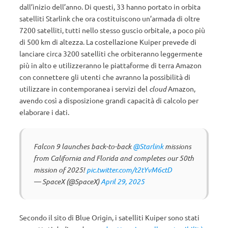
dall’inizio dell’anno. Di questi, 33 hanno portato in orbita
satelliti Starlink che ora costituiscono un’armada di oltre
7200 satelliti, tutti nello stesso guscio orbitale, a poco più
di 500 km di altezza. La costellazione Kuiper prevede di
lanciare circa 3200 satelliti che orbiteranno leggermente
più in alto e utilizzeranno le piattaforme di terra Amazon
con connettere gli utenti che avranno la possibilità di
utilizzare in contemporanea i servizi del
cloud
Amazon,
avendo così a disposizione grandi capacità di calcolo per
elaborare i dati.
Falcon 9 launches back-to-back
@Starlink
missions
from California and Florida and completes our 50th
mission of 2025!
pic.twitter.com/t2tYvM6ctD
— SpaceX (@SpaceX)
April 29, 2025
Secondo il sito di Blue Origin, i satelliti Kuiper sono stati