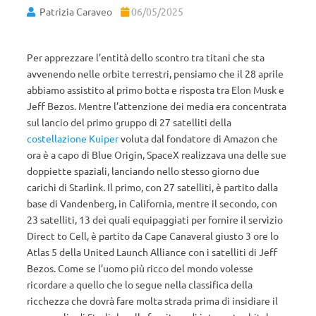
Patrizia Caraveo
06/05/2025
Per apprezzare l’entità dello scontro tra titani che sta
avvenendo nelle orbite terrestri, pensiamo che il 28 aprile
abbiamo assistito al primo botta e risposta tra Elon Musk e
Jeff Bezos. Mentre l’attenzione dei media era concentrata
sul lancio del primo gruppo di 27 satelliti della
costellazione Kuiper
voluta dal fondatore di Amazon che
ora è a capo di Blue Origin, SpaceX realizzava una delle sue
doppiette spaziali, lanciando nello stesso giorno due
carichi di Starlink. Il primo, con 27 satelliti, è partito dalla
base di Vandenberg, in California, mentre il secondo, con
23 satelliti, 13 dei quali equipaggiati per fornire il servizio
Direct to Cell, è partito da Cape Canaveral giusto 3 ore lo
Atlas 5 della United Launch Alliance con i satelliti di Jeff
Bezos. Come se l’uomo più ricco del mondo volesse
ricordare a quello che lo segue nella classifica della
ricchezza che dovrà fare molta strada prima di insidiare il