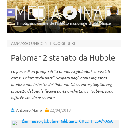
Il notiziario online dell’Istituto nazionale di astrofisica
Vai al contenuto
AMMASSO UNICO NEL SUO GENERE
Palomar 2 stanato da Hubble
Fa parte di un gruppo di 15 ammassi globulari conosciuti
come “Palomar clusters”. Scoperti negli anni Cinquanta
analizzando le lastre del Palomar Observatory Sky Survey,
progetto del quale faceva parte anche Edwin Hubble, sono
difficilissimi da osservare.
Antonio Marro
22/04/2013