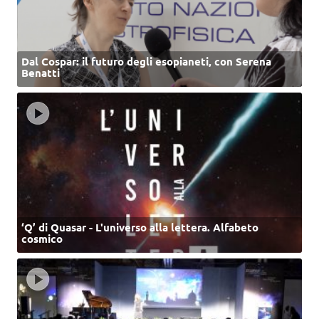
Dal Cospar: il futuro degli esopianeti, con Serena
Benatti
‘Q’ di Quasar - L'universo alla lettera. Alfabeto
cosmico