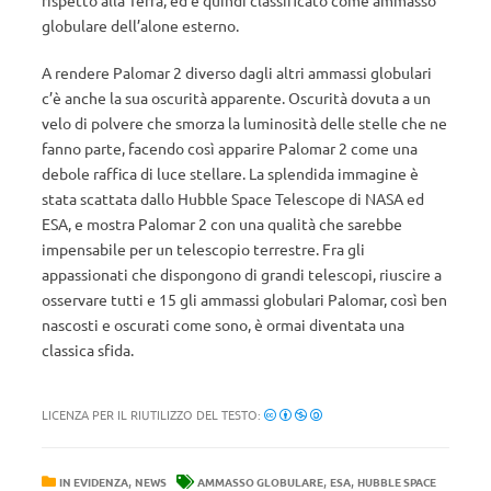
rispetto alla Terra, ed è quindi classificato come ammasso
globulare dell’alone esterno.
A rendere Palomar 2 diverso dagli altri ammassi globulari
c’è anche la sua oscurità apparente. Oscurità dovuta a un
velo di polvere che smorza la luminosità delle stelle che ne
fanno parte, facendo così apparire Palomar 2 come una
debole raffica di luce stellare. La splendida immagine è
stata scattata dallo Hubble Space Telescope di NASA ed
ESA, e mostra Palomar 2 con una qualità che sarebbe
impensabile per un telescopio terrestre. Fra gli
appassionati che dispongono di grandi telescopi, riuscire a
osservare tutti e 15 gli ammassi globulari Palomar, così ben
nascosti e oscurati come sono, è ormai diventata una
classica sfida.
LICENZA PER IL RIUTILIZZO DEL TESTO:
,
,
,
IN EVIDENZA
NEWS
AMMASSO GLOBULARE
ESA
HUBBLE SPACE