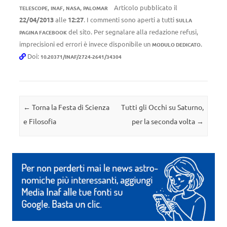
,
,
,
Articolo pubblicato il
TELESCOPE
INAF
NASA
PALOMAR
22/04/2013
alle
12:27
. I commenti sono aperti a tutti
SULLA
del sito. Per segnalare alla redazione refusi,
PAGINA FACEBOOK
imprecisioni ed errori è invece disponibile un
.
MODULO DEDICATO
Doi:
10.20371/INAF/2724-2641/34304
Navigazione articolo
←
Torna la Festa di Scienza
Tutti gli Occhi su Saturno,
e Filosofia
per la seconda volta
→