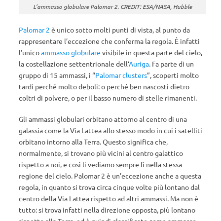
L’ammasso globulare Palomar 2. CREDIT: ESA/NASA, Hubble
Palomar 2
è unico sotto molti punti di vista, al punto da
rappresentare l’eccezione che conferma la regola. È infatti
l’unico
ammasso globulare
visibile in questa parte del cielo,
la costellazione settentrionale dell‘
Auriga
. Fa parte di un
gruppo di 15 ammassi, i “
Palomar clusters
”, scoperti molto
tardi perché molto deboli: o perché ben nascosti dietro
coltri di polvere, o per il basso numero di stelle rimanenti.
Gli ammassi globulari orbitano attorno al centro di una
galassia come la Via Lattea allo stesso modo in cui i satelliti
orbitano intorno alla Terra. Questo significa che,
normalmente, si trovano più vicini al centro galattico
rispetto a noi, e così li vediamo sempre lì nella stessa
regione del cielo. Palomar 2 è un’eccezione anche a questa
regola, in quanto si trova circa cinque volte più lontano dal
centro della Via Lattea rispetto ad altri ammassi. Ma non è
tutto: si trova infatti nella direzione opposta, più lontano