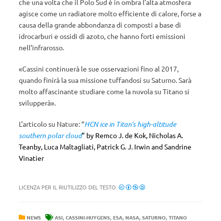
che una volta che il Polo Sud è in ombra l’alta atmosfera
agisce come un radiatore molto efficiente di calore, forse a
causa della grande abbondanza di composti a base di
idrocarburi e ossidi di azoto, che hanno forti emissioni
nell’infrarosso.
«Cassini continuerà le sue osservazioni fino al 2017,
quando finirà la sua missione tuffandosi su Saturno. Sarà
molto affascinante studiare come la nuvola su Titano si
svilupperà».
L’articolo su Nature: “
HCN ice in Titan’s high-altitude
southern polar cloud
” by Remco J. de Kok, Nicholas A.
Teanby, Luca Maltagliati, Patrick G. J. Irwin and Sandrine
Vinatier
LICENZA PER IL RIUTILIZZO DEL TESTO:
,
,
,
,
,
NEWS
ASI
CASSINI-HUYGENS
ESA
NASA
SATURNO
TITANO