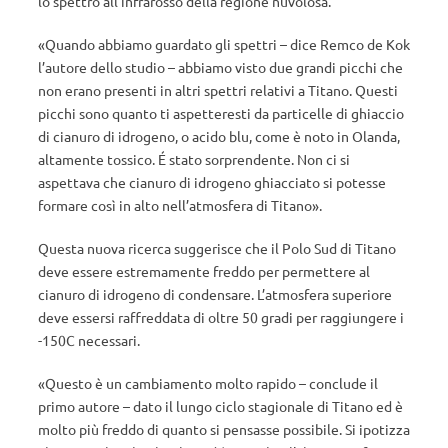
lo spettro all’infrarosso della regione nuvolosa.
«Quando abbiamo guardato gli spettri – dice Remco de Kok
l’autore dello studio – abbiamo visto due grandi picchi che
non erano presenti in altri spettri relativi a Titano. Questi
picchi sono quanto ti aspetteresti da particelle di ghiaccio
di cianuro di idrogeno, o acido blu, come è noto in Olanda,
altamente tossico. É stato sorprendente. Non ci si
aspettava che cianuro di idrogeno ghiacciato si potesse
formare così in alto nell’atmosfera di Titano».
Questa nuova ricerca suggerisce che il Polo Sud di Titano
deve essere estremamente freddo per permettere al
cianuro di idrogeno di condensare. L’atmosfera superiore
deve essersi raffreddata di oltre 50 gradi per raggiungere i
-150C necessari.
«Questo è un cambiamento molto rapido – conclude il
primo autore – dato il lungo ciclo stagionale di Titano ed è
molto più freddo di quanto si pensasse possibile. Si ipotizza