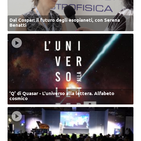
Dal Cospar: il futuro degli esopianeti, con Serena
Benatti
‘Q’ di Quasar - L'universo alla lettera. Alfabeto
cosmico