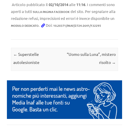
Articolo pubblicato il
02/10/2014
alle
11:16
. I commenti sono
aperti a tutti
del sito. Per segnalare alla
SULLA PAGINA FACEBOOK
redazione refusi, imprecisioni ed errori è invece disponibile un
.
Doi:
MODULO DEDICATO
10.20371/INAF/2724-2641/132295
Navigazione articolo
←
Superstelle
“Uomo sulla Luna”, mistero
autolesioniste
risolto
→