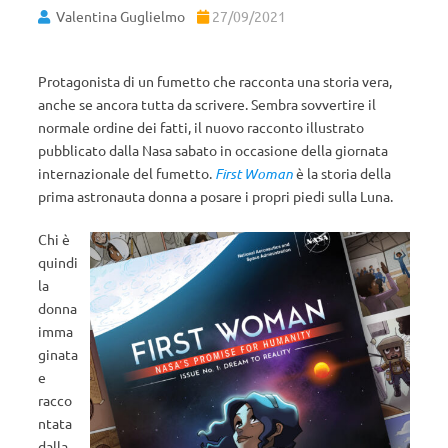
Valentina Guglielmo
27/09/2021
Protagonista di un fumetto che racconta una storia vera,
anche se ancora tutta da scrivere. Sembra sovvertire il
normale ordine dei fatti, il nuovo racconto illustrato
pubblicato dalla Nasa sabato in occasione della giornata
internazionale del fumetto.
First Woman
è la storia della
prima astronauta donna a posare i propri piedi sulla Luna.
Chi è
quindi
la
donna
imma
ginata
e
racco
ntata
dalla