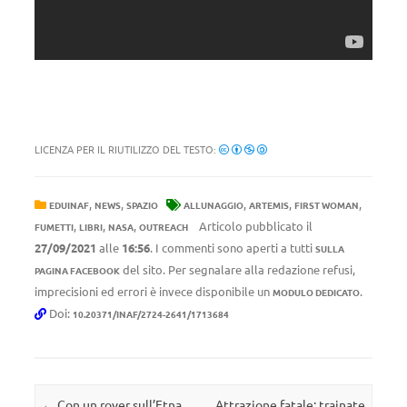
LICENZA PER IL RIUTILIZZO DEL TESTO:
,
,
,
,
,
EDUINAF
NEWS
SPAZIO
ALLUNAGGIO
ARTEMIS
FIRST WOMAN
,
,
,
Articolo pubblicato il
FUMETTI
LIBRI
NASA
OUTREACH
27/09/2021
alle
16:56
. I commenti sono aperti a tutti
SULLA
del sito. Per segnalare alla redazione refusi,
PAGINA FACEBOOK
imprecisioni ed errori è invece disponibile un
.
MODULO DEDICATO
Doi:
10.20371/INAF/2724-2641/1713684
Navigazione articolo
←
Con un rover sull’Etna,
Attrazione fatale: trainate