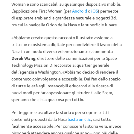
Woman e sono scaricabili su qualunque dispositivo mobile.
L’applicazione First Woman (per
Android
o
iOS
) permette
di esplorare ambienti a grandezza naturale e oggetti 3d,
tra cui la navicella Orion della Nasa e la superficie lunare.
«Abbiamo creato questo racconto illustrato assieme a
tutto un ecosistema digitale per condividere il lavoro della
Nasa in un modo diverso ed emozionante», commenta
Derek Wang
, direttore delle comunicazioni per lo Space
Technology Mission Directorate al quartier generale
dell’agenzia a Washington. «Abbiamo deciso di rendere il
contenuto coinvolgente e accessibile. Dai fan dello spazio
di tutte le età agli instancabili educatori alla ricerca di
nuovi modi per far appassionare gli studenti alle Stem,
speriamo che ci sia qualcosa per tutti».
Per leggere e ascoltare la storia o per scoprire tutti i
contenuti proposti dalla Nasa
basta un clic
, sarà tutto
facilmente accessibile. Per conoscere la storia vera, invece,
bisognerà attendere ancora qualche anno – non più delle