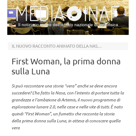
Il notiziario online dell’Istituto nazionale di astrofisica
Vai al contenuto
IL NUOVO RACCONTO ANIMATO DELLA NASA IN VISTA DI ARTEMIS
First Woman, la prima donna
sulla Luna
Si può raccontare una storia “vera” anche se deve ancora
succedere? L’ha fatto la Nasa, con l’intento di portare tutta la
grandezza e l’ambizione di Artemis, il nuovo programma di
esplorazione lunare 2.0, nelle case e nelle vite di tutti. È nato
quindi “First Woman”, un fumetto che racconta la storia
della prima donna sulla Luna, in attesa di conoscere quella
vera