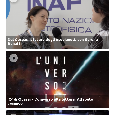
Dal Cospar: il futuro degli esopianeti, con Serena
Benatti
‘Q’ di Quasar - L'universo alla lettera. Alfabeto
cosmico