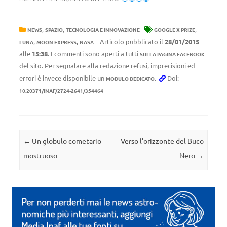
,
,
,
NEWS
SPAZIO
TECNOLOGIA E INNOVAZIONE
GOOGLE X PRIZE
,
,
Articolo pubblicato il
28/01/2015
LUNA
MOON EXPRESS
NASA
alle
15:38
. I commenti sono aperti a tutti
SULLA PAGINA FACEBOOK
del sito. Per segnalare alla redazione refusi, imprecisioni ed
errori è invece disponibile un
.
Doi:
MODULO DEDICATO
10.20371/INAF/2724-2641/354464
Navigazione articolo
←
Un globulo cometario
Verso l’orizzonte del Buco
mostruoso
Nero
→