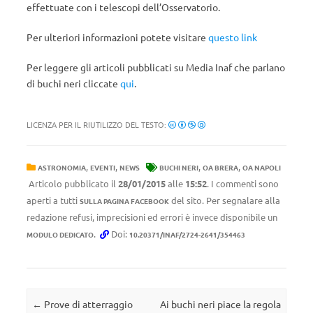
effettuate con i telescopi dell’Osservatorio.
Per ulteriori informazioni potete visitare
questo link
Per leggere gli articoli pubblicati su Media Inaf che parlano
di buchi neri cliccate
qui
.
LICENZA PER IL RIUTILIZZO DEL TESTO:
,
,
,
,
ASTRONOMIA
EVENTI
NEWS
BUCHI NERI
OA BRERA
OA NAPOLI
Articolo pubblicato il
28/01/2015
alle
15:52
. I commenti sono
aperti a tutti
del sito. Per segnalare alla
SULLA PAGINA FACEBOOK
redazione refusi, imprecisioni ed errori è invece disponibile un
.
Doi:
MODULO DEDICATO
10.20371/INAF/2724-2641/354463
Navigazione articolo
←
Prove di atterraggio
Ai buchi neri piace la regola