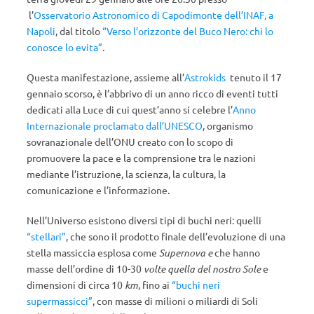
l’
Osservatorio Astronomico di Capodimonte dell’INAF, a
Napoli
, dal titolo
“Verso l’orizzonte del Buco Nero: chi lo
conosce lo evita”
.
Questa manifestazione, assieme all’
Astrokids
tenuto il 17
gennaio scorso, è l’abbrivo di un anno ricco di eventi tutti
dedicati alla Luce di cui quest’anno si celebre l’
Anno
Internazionale proclamato dall’UNESCO
, organismo
sovranazionale dell’ONU creato con lo scopo di
promuovere la pace e la comprensione tra le nazioni
mediante l’istruzione, la scienza, la cultura, la
comunicazione e l’informazione.
Nell’Universo esistono diversi tipi di buchi neri: quelli
“stellari”
, che sono il prodotto finale dell’evoluzione di una
stella massiccia esplosa come
Supernova e
che hanno
masse dell’ordine di 10-30
volte quella del nostro Sole
e
dimensioni di circa 10
km
, fino ai
“buchi neri
supermassicci”
, con masse di milioni o miliardi di Soli