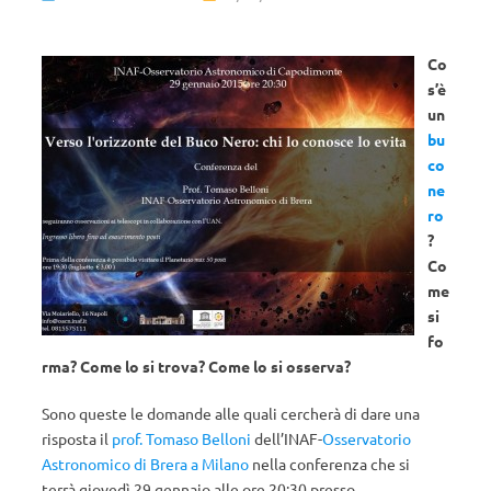
Co
s’è
un
bu
co
ne
ro
?
Co
me
si
fo
rma? Come lo si trova? Come lo si osserva?
Sono queste le domande alle quali cercherà di dare una
risposta il
prof. Tomaso Belloni
dell’INAF-
Osservatorio
Astronomico di Brera a Milano
nella conferenza che si
terrà giovedì 29 gennaio alle ore 20:30 presso