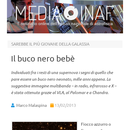
Il notiziario online dell’Istituto nazionale di astrofisica
Vai al contenuto
SAREBBE IL PIÙ GIOVANE DELLA GALASSIA
Il buco nero bebè
Individuati fra i resti di una supernova i segni di quello che
pare essere un buco nero neonato, mille anni appena. La
suggestiva immagine multibanda – in radio, infrarosso e X –
è stata ottenuta grazie al VLA, al Palomar e a Chandra.
Marco Malaspina
13/02/2013
Fiocco azzurro o