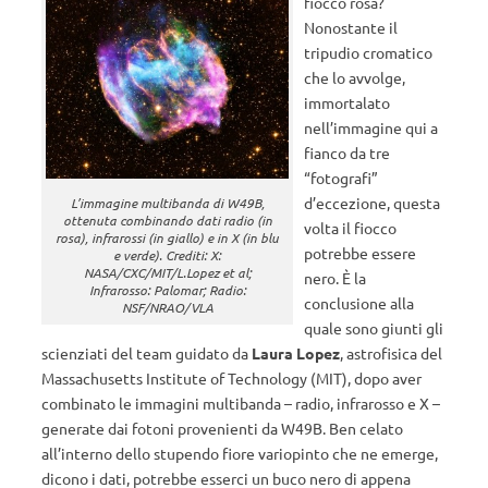
fiocco rosa?
Nonostante il
tripudio cromatico
che lo avvolge,
immortalato
nell’immagine qui a
fianco da tre
“fotografi”
d’eccezione, questa
L’immagine multibanda di W49B,
ottenuta combinando dati radio (in
volta il fiocco
rosa), infrarossi (in giallo) e in X (in blu
potrebbe essere
e verde). Crediti: X:
NASA/CXC/MIT/L.Lopez et al;
nero. È la
Infrarosso: Palomar; Radio:
conclusione alla
NSF/NRAO/VLA
quale sono giunti gli
scienziati del team guidato da
Laura Lopez
, astrofisica del
Massachusetts Institute of Technology (MIT), dopo aver
combinato le immagini multibanda – radio, infrarosso e X –
generate dai fotoni provenienti da W49B. Ben celato
all’interno dello stupendo fiore variopinto che ne emerge,
dicono i dati, potrebbe esserci un buco nero di appena