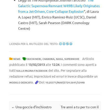
Leggi su
The Astrophysical Journal
l’articolo “
The
Galactic Supernova Remnant W49B Likely Originates
from a Jet-Driven, Core-Collapse Explosion
“, di Laura
A. Lopez (MIT), Enrico Ramirez-Ruiz (UCSC), Daniel
Castro (MIT), Sarah Pearson (DARK Cosmology
Centre)
LICENZA PER IL RIUTILIZZO DEL TESTO:
,
,
,
Articolo
NEWS
BUCHI NERI
CHANDRA
NASA
SUPERNOVE
pubblicato il
13/02/2013
alle
12:24
. I commenti sono aperti a
tutti
del sito. Per segnalare alla
SULLA PAGINA FACEBOOK
redazione refusi, imprecisioni ed errori è invece disponibile un
.
Doi:
MODULO DEDICATO
10.20371/INAF/2724-2641/32448
Navigazione articolo
←
Una goccia d’inchiostro
Tre anni a tu per tu con il