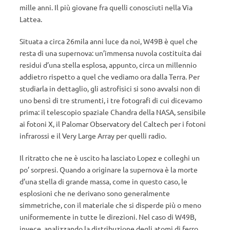
mille anni. Il più giovane fra quelli conosciuti nella Via
Lattea.
Situata a circa 26mila anni luce da noi, W49B è quel che
resta di una supernova: un’immensa nuvola costituita dai
residui d’una stella esplosa, appunto, circa un millennio
addietro rispetto a quel che vediamo ora dalla Terra. Per
studiarla in dettaglio, gli astrofisici si sono avvalsi non di
uno bensì di tre strumenti, i tre fotografi di cui dicevamo
prima: il telescopio spaziale Chandra della NASA, sensibile
ai fotoni X, il Palomar Observatory del Caltech per i fotoni
infrarossi e il Very Large Array per quelli radio.
Il ritratto che ne è uscito ha lasciato Lopez e colleghi un
po’ sorpresi. Quando a originare la supernova è la morte
d’una stella di grande massa, come in questo caso, le
esplosioni che ne derivano sono generalmente
simmetriche, con il materiale che si disperde più o meno
uniformemente in tutte le direzioni. Nel caso di W49B,
invece, analizzando la distribuzione degli atomi di ferro