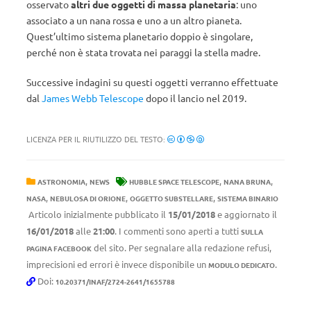
osservato
altri due oggetti di massa planetaria
: uno
associato a un nana rossa e uno a un altro pianeta.
Quest’ultimo sistema planetario doppio è singolare,
perché non è stata trovata nei paraggi la stella madre.
Successive indagini su questi oggetti verranno effettuate
dal
James Webb Telescope
dopo il lancio nel 2019.
LICENZA PER IL RIUTILIZZO DEL TESTO:
,
,
,
ASTRONOMIA
NEWS
HUBBLE SPACE TELESCOPE
NANA BRUNA
,
,
,
NASA
NEBULOSA DI ORIONE
OGGETTO SUBSTELLARE
SISTEMA BINARIO
Articolo inizialmente pubblicato il
15/01/2018
e aggiornato il
16/01/2018
alle
21:00
. I commenti sono aperti a tutti
SULLA
del sito. Per segnalare alla redazione refusi,
PAGINA FACEBOOK
imprecisioni ed errori è invece disponibile un
.
MODULO DEDICATO
Doi:
10.20371/INAF/2724-2641/1655788