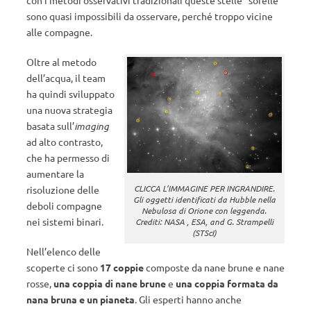
sono quasi impossibili da osservare, perché troppo vicine
alle compagne.
Oltre al metodo
dell’acqua, il team
ha quindi sviluppato
una nuova strategia
basata sull’
imaging
ad alto contrasto,
che ha permesso di
aumentare la
CLICCA L’IMMAGINE PER INGRANDIRE.
risoluzione delle
Gli oggetti identificati da Hubble nella
deboli compagne
Nebulosa di Orione con leggenda.
nei sistemi binari.
Crediti: NASA , ESA, and G. Strampelli
(STScI)
Nell’elenco delle
scoperte ci sono
17 coppie
composte da nane brune e nane
rosse,
una coppia di nane brune
e
una coppia formata da
nana bruna e un pianeta
. Gli esperti hanno anche