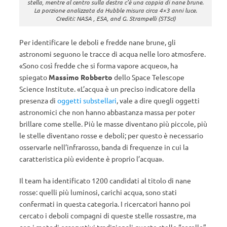
stella, mentre al centro sulla destra c’è una coppia di nane brune.
La porzione analizzata da Hubble misura circa 4×3 anni luce.
Crediti: NASA , ESA, and G. Strampelli (STScI)
Per identificare le deboli e fredde nane brune, gli
astronomi seguono le tracce di acqua nelle loro atmosfere.
«Sono così fredde che si forma vapore acqueo», ha
spiegato
Massimo Robberto
dello Space Telescope
Science Institute. «L’acqua è un preciso indicatore della
presenza di
oggetti substellari
, vale a dire quegli oggetti
astronomici che non hanno abbastanza massa per poter
brillare come stelle. Più le masse diventano più piccole, più
le stelle diventano rosse e deboli; per questo è necessario
osservarle nell’infrarosso, banda di frequenze in cui la
caratteristica più evidente è proprio l’acqua».
Il team ha identificato 1200 candidati al titolo di nane
rosse: quelli più luminosi, carichi acqua, sono stati
confermati in questa categoria. I ricercatori hanno poi
cercato i deboli compagni di queste stelle rossastre, ma
con i metodi osservativi tradizionali queste stelle “sorelle”