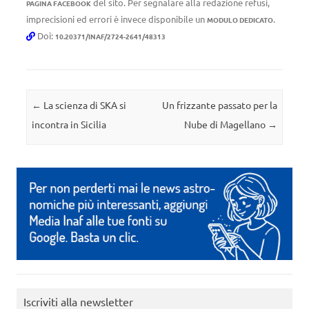
del sito. Per segnalare alla redazione refusi,
PAGINA FACEBOOK
imprecisioni ed errori è invece disponibile un
.
MODULO DEDICATO
Doi:
10.20371/INAF/2724-2641/48313
Navigazione articolo
←
La scienza di SKA si
Un frizzante passato per la
incontra in Sicilia
Nube di Magellano
→
Iscriviti alla newsletter