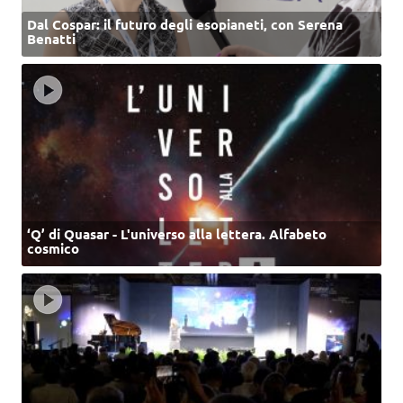
Dal Cospar: il futuro degli esopianeti, con Serena
Benatti
‘Q’ di Quasar - L'universo alla lettera. Alfabeto
cosmico