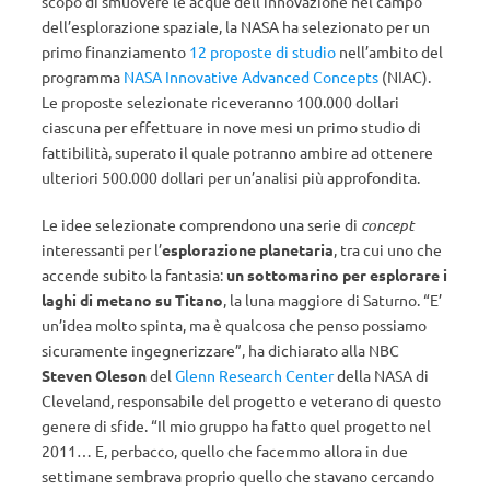
scopo di smuovere le acque dell’innovazione nel campo
dell’esplorazione spaziale, la NASA ha selezionato per un
primo finanziamento
12 proposte di studio
nell’ambito del
programma
NASA Innovative Advanced Concepts
(NIAC).
Le proposte selezionate riceveranno 100.000 dollari
ciascuna per effettuare in nove mesi un primo studio di
fattibilità, superato il quale potranno ambire ad ottenere
ulteriori 500.000 dollari per un’analisi più approfondita.
Le idee selezionate comprendono una serie di
concept
interessanti per l’
esplorazione planetaria
, tra cui uno che
accende subito la fantasia:
un sottomarino per esplorare i
laghi di metano su Titano
, la luna maggiore di Saturno. “E’
un’idea molto spinta, ma è qualcosa che penso possiamo
sicuramente ingegnerizzare”, ha dichiarato alla NBC
Steven Oleson
del
Glenn Research Center
della NASA di
Cleveland, responsabile del progetto e veterano di questo
genere di sfide. “Il mio gruppo ha fatto quel progetto nel
2011… E, perbacco, quello che facemmo allora in due
settimane sembrava proprio quello che stavano cercando