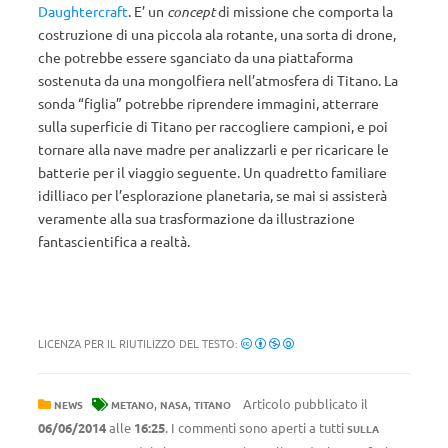
Daughtercraft
. E’ un
concept
di missione che comporta la
costruzione di una piccola ala rotante, una sorta di drone,
che potrebbe essere sganciato da una piattaforma
sostenuta da una mongolfiera nell’atmosfera di Titano. La
sonda “figlia” potrebbe riprendere immagini, atterrare
sulla superficie di Titano per raccogliere campioni, e poi
tornare alla nave madre per analizzarli e per ricaricare le
batterie per il viaggio seguente. Un quadretto familiare
idilliaco per l’esplorazione planetaria, se mai si assisterà
veramente alla sua trasformazione da illustrazione
fantascientifica a realtà.
LICENZA PER IL RIUTILIZZO DEL TESTO:
,
,
Articolo pubblicato il
NEWS
METANO
NASA
TITANO
06/06/2014
alle
16:25
. I commenti sono aperti a tutti
SULLA