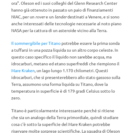
ora”. Oleson ed i suoi colleghi del Glenn Research Center
hanno già ottenuto in passato un paio di finanziamenti
NIAC, per un
rover
e un
lander
destinati a Venere, e si sono
anche interessati delle tecnologie necessarie al noto piano
NASA per la cattura di un asteroide vicino alla Terra.
Il sommergibile per Titano
potrebbe essere la prima sonda
a tuffarsi in una pozza liquida su un altro corpo celeste. In
questo caso specifico il liquido non sarebbe acqua, ma
idrocarburi, metano ed etano superfreddi che riempiono il
Mare Kraken
, un lago lungo 1.170 chilometri. Questi
idrocarburi, che si presenterebbero allo stato gassoso sulla
Terra, assumono una forma liquida su Titano, dove la
temperatura in superficie è di 179 gradi Celsius sotto lo
zero.
Titano è particolarmente interessante perché si ritiene
che sia un analogo della Terra primordiale, quindi studiare
cosa c’è sotto la superficie del Mare Kraken potrebbe
riservare molte sorprese scientifiche. La squadra di Oleson