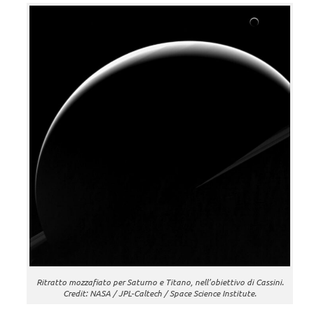
Ritratto mozzafiato per Saturno e Titano, nell’obiettivo di Cassini.
Credit: NASA / JPL-Caltech / Space Science Institute.