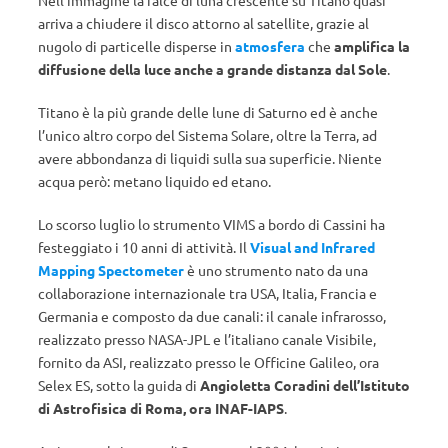
Nell’immagine la falce di luna crescente su Titano quasi
arriva a chiudere il disco attorno al satellite, grazie al
nugolo di particelle disperse in
atmosfera
che
amplifica la
diffusione della luce anche a grande distanza dal Sole
.
Titano è la più grande delle lune di Saturno ed è anche
l’unico altro corpo del Sistema Solare, oltre la Terra, ad
avere abbondanza di liquidi sulla sua superficie. Niente
acqua però: metano liquido ed etano.
Lo scorso luglio lo strumento VIMS a bordo di Cassini ha
festeggiato i 10 anni di attività. Il
Visual and Infrared
Mapping Spectometer
è uno strumento nato da una
collaborazione internazionale tra USA, Italia, Francia e
Germania e composto da due canali: il canale infrarosso,
realizzato presso NASA-JPL e l’italiano canale Visibile,
fornito da ASI, realizzato presso le Officine Galileo, ora
Selex ES, sotto la guida di
Angioletta Coradini dell’Istituto
di Astrofisica di Roma, ora INAF-IAPS
.