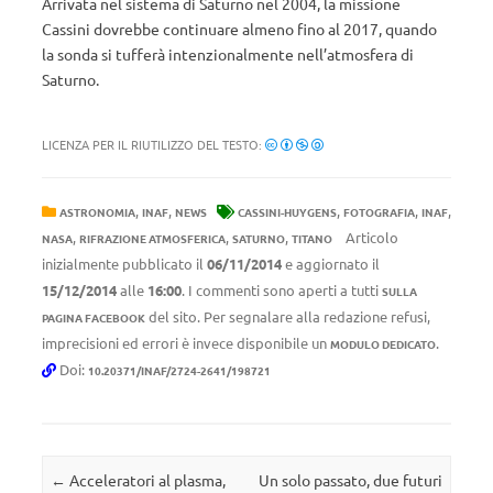
Arrivata nel sistema di Saturno nel 2004, la missione
Cassini dovrebbe continuare almeno fino al 2017, quando
la sonda si tufferà intenzionalmente nell’atmosfera di
Saturno.
LICENZA PER IL RIUTILIZZO DEL TESTO:
,
,
,
,
,
ASTRONOMIA
INAF
NEWS
CASSINI-HUYGENS
FOTOGRAFIA
INAF
,
,
,
Articolo
NASA
RIFRAZIONE ATMOSFERICA
SATURNO
TITANO
inizialmente pubblicato il
06/11/2014
e aggiornato il
15/12/2014
alle
16:00
. I commenti sono aperti a tutti
SULLA
del sito. Per segnalare alla redazione refusi,
PAGINA FACEBOOK
imprecisioni ed errori è invece disponibile un
.
MODULO DEDICATO
Doi:
10.20371/INAF/2724-2641/198721
Navigazione articolo
←
Acceleratori al plasma,
Un solo passato, due futuri