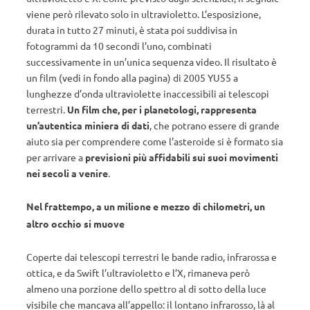
viene però rilevato solo in ultravioletto. L’esposizione,
durata in tutto 27 minuti, è stata poi suddivisa in
fotogrammi da 10 secondi l’uno, combinati
successivamente in un’unica sequenza video. Il risultato è
un film (vedi in fondo alla pagina) di 2005 YU55 a
lunghezze d’onda ultraviolette inaccessibili ai telescopi
terrestri.
Un film che, per i planetologi, rappresenta
un’autentica miniera di dati
, che potrano essere di grande
aiuto sia per comprendere come l’asteroide si è formato sia
per arrivare a
previsioni più affidabili sui suoi movimenti
nei secoli a venire
.
Nel frattempo, a un milione e mezzo di chilometri, un
altro occhio si muove
Coperte dai telescopi terrestri le bande radio, infrarossa e
ottica, e da Swift l’ultravioletto e l’X, rimaneva però
almeno una porzione dello spettro al di sotto della luce
visibile che mancava all’appello: il lontano infrarosso, là al