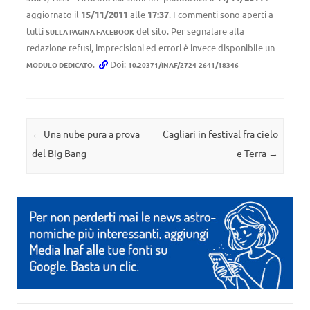
aggiornato il
15/11/2011
alle
17:37
. I commenti sono aperti a
tutti
del sito. Per segnalare alla
SULLA PAGINA FACEBOOK
redazione refusi, imprecisioni ed errori è invece disponibile un
.
Doi:
MODULO DEDICATO
10.20371/INAF/2724-2641/18346
Navigazione articolo
←
Una nube pura a prova
Cagliari in festival fra cielo
del Big Bang
e Terra
→