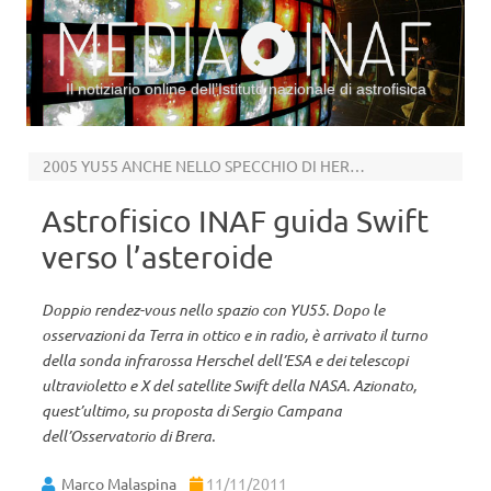
Il notiziario online dell’Istituto nazionale di astrofisica
Vai al contenuto
2005 YU55 ANCHE NELLO SPECCHIO DI HERSCHEL
Astrofisico INAF guida Swift
verso l’asteroide
Doppio rendez-vous nello spazio con YU55. Dopo le
osservazioni da Terra in ottico e in radio, è arrivato il turno
della sonda infrarossa Herschel dell’ESA e dei telescopi
ultravioletto e X del satellite Swift della NASA. Azionato,
quest’ultimo, su proposta di Sergio Campana
dell’Osservatorio di Brera.
Marco Malaspina
11/11/2011