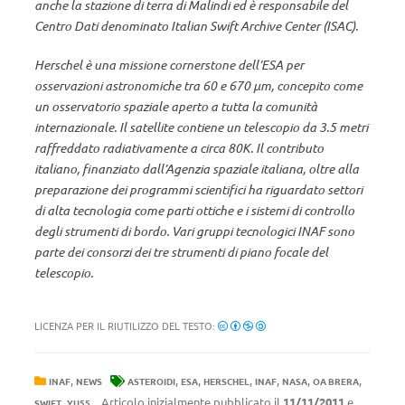
anche la stazione di terra di Malindi ed è responsabile del
Centro Dati denominato Italian Swift Archive Center (ISAC).
Herschel è una missione cornerstone dell’ESA per
osservazioni astronomiche tra 60 e 670 µm, concepito come
un osservatorio spaziale aperto a tutta la comunità
internazionale. Il satellite contiene un telescopio da 3.5 metri
raffreddato radiativamente a circa 80K. Il contributo
italiano, finanziato dall’Agenzia spaziale italiana, oltre alla
preparazione dei programmi scientifici ha riguardato settori
di alta tecnologia come parti ottiche e i sistemi di controllo
degli strumenti di bordo. Vari gruppi tecnologici INAF sono
parte dei consorzi dei tre strumenti di piano focale del
telescopio.
LICENZA PER IL RIUTILIZZO DEL TESTO:
,
,
,
,
,
,
,
INAF
NEWS
ASTEROIDI
ESA
HERSCHEL
INAF
NASA
OA BRERA
,
Articolo inizialmente pubblicato il
11/11/2011
e
SWIFT
YU55