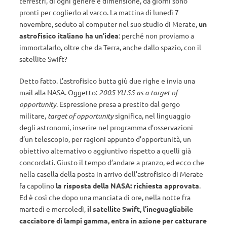
terrestri, di ogni genere e dimensione, da giorni sono
pronti per coglierlo al varco. La mattina di lunedì 7
novembre, seduto al computer nel suo studio di Merate,
un
astrofisico italiano ha un’idea
: perché non proviamo a
immortalarlo, oltre che da Terra, anche dallo spazio, con il
satellite Swift?
Detto fatto. L’astrofisico butta giù due righe e invia una
mail alla NASA. Oggetto:
2005 YU 55 as a target of
opportunity
. Espressione presa a prestito dal gergo
militare,
target of opportunity
significa, nel linguaggio
degli astronomi, inserire nel programma d’osservazioni
d’un telescopio, per ragioni appunto d’opportunità, un
obiettivo alternativo o aggiuntivo rispetto a quelli già
concordati. Giusto il tempo d’andare a pranzo, ed ecco che
nella casella della posta in arrivo dell’astrofisico di Merate
fa capolino
la risposta della NASA: richiesta approvata
.
Ed è così che dopo una manciata di ore, nella notte fra
martedì e mercoledì,
il satellite Swift, l’ineguagliabile
cacciatore di lampi gamma, entra in azione per catturare