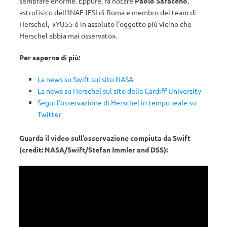
sembrare enorme. Eppure, fa notare
Paolo Saraceno
,
astrofisico dell’INAF-IFSI di Roma e membro del team di
Herschel, «YU55 è in assoluto l’oggetto più vicino che
Herschel abbia mai osservato».
Per saperne di più:
La news su Swift sul sito NASA
La news su Herschel sul sito della Cardiff University
Segui l’osservazione di Herschel in tempo reale su
Twitter
Guarda il video sull’osservazione compiuta da Swift
(credit: NASA/Swift/Stefan Immler and DSS):