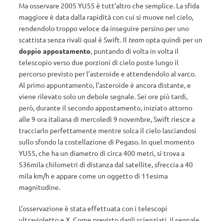
Ma osservare 2005 YU55 è tutt’altro che semplice. La sfida
maggiore è data dalla rapidità con cui si muove nel cielo,
rendendolo troppo veloce da inseguire persino per uno
scattista senza rivali qual è Swift. Il
team
opta quindi per un
doppio appostamento
, puntando di volta in volta il
telescopio verso due porzioni di cielo poste lungo il
percorso previsto per l’asteroide e attendendolo al varco.
Al primo appuntamento, l’asteroide è ancora distante, e
viene rilevato solo un debole segnale. Sei ore più tardi,
però, durante il secondo appostamento, iniziato attorno
alle 9 ora italiana di mercoledì 9 novembre, Swift riesce a
tracciarlo perfettamente mentre solca il cielo lasciandosi
sullo sfondo la costellazione di Pegaso. In quel momento
YU55, che ha un diametro di circa 400 metri, si trova a
536mila chilometri di distanza dal satellite, sfreccia a 40
mila km/h e appare come un oggetto di 11esima
magnitudine.
L’osservazione è stata effettuata con i telescopi
ultravioletto e X. Come previsto dagli scienziati, il segnale