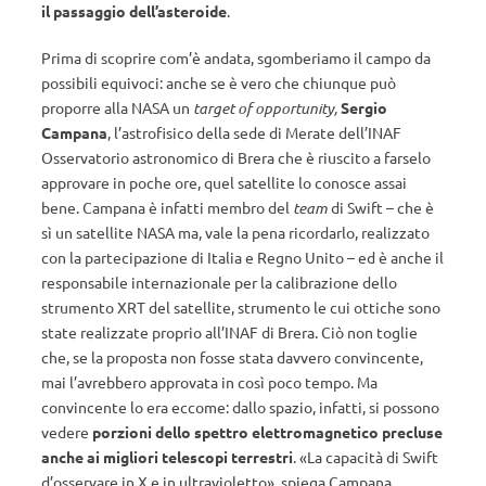
il passaggio dell’asteroide
.
Prima di scoprire com’è andata, sgomberiamo il campo da
possibili equivoci: anche se è vero che chiunque può
proporre alla NASA un
target of opportunity,
Sergio
Campana
, l’astrofisico della sede di Merate dell’INAF
Osservatorio astronomico di Brera che è riuscito a farselo
approvare in poche ore, quel satellite lo conosce assai
bene. Campana è infatti membro del
team
di Swift – che è
sì un satellite NASA ma, vale la pena ricordarlo, realizzato
con la partecipazione di Italia e Regno Unito – ed è anche il
responsabile internazionale per la calibrazione dello
strumento XRT del satellite, strumento le cui ottiche sono
state realizzate proprio all’INAF di Brera. Ciò non toglie
che, se la proposta non fosse stata davvero convincente,
mai l’avrebbero approvata in così poco tempo. Ma
convincente lo era eccome: dallo spazio, infatti, si possono
vedere
porzioni dello spettro elettromagnetico precluse
anche ai migliori telescopi terrestri
. «La capacità di Swift
d’osservare in X e in ultravioletto», spiega Campana,