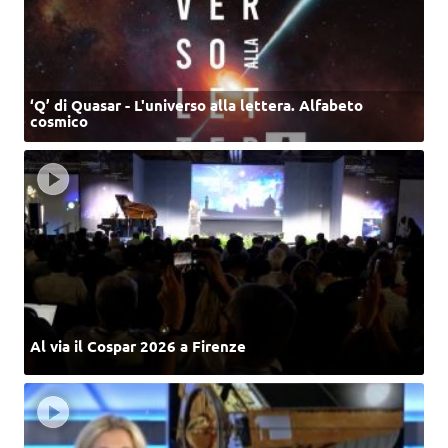
‘Q’ di Quasar - L'universo alla lettera. Alfabeto
cosmico
Al via il Cospar 2026 a Firenze