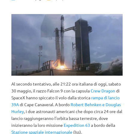
Al secondo tentativo, alle 21:22 ora italiana di oggi, sabato
30 maggio, il razzo Falcon 9 con la capsula
Crew Dragon
di
SpaceX hanno spiccato il volo dalla storica
rampa di lancio
39A
di Cape Canaveral. A bordo
Robert Behnken e Douglas
Hurley
, i due astronauti americani che dopo circa 24 ore dal
lancio raggiungeranno l’orbita bassa terrestre, dove
inizieranno la loro missione
Expedition 63
a bordo della
Stazione spaziale internazionale
(Iss).