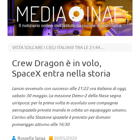
Il notiziario online dell’Istituto nazionale di astrofisica
Vai al contenuto
VISTA SOLCARE I CIELI ITALIANI TRA LE 21:44 E LE 21:48
Crew Dragon è in volo,
SpaceX entra nella storia
Lancio avvenuto con successo alle 21:22 ora italiana di oggi,
sabato 30 maggio. La missione Demo-2 della Nasa segna
un’epoca: per la prima volta in assoluto una compagnia
aerospaziale privata manda in orbita un equipaggio umano.
L’arrivo alla Stazione spaziale è previsto per domani
pomeriggio attorno alle 16:30
Rossella Spiga
30/05/2020