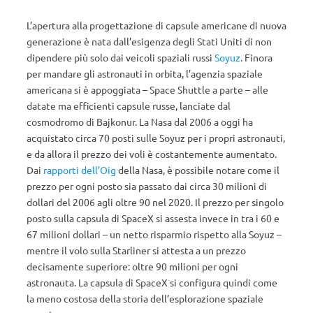
L’apertura alla progettazione di capsule americane di nuova
generazione è nata dall’esigenza degli Stati Uniti di non
dipendere più solo dai veicoli spaziali russi
Soyuz
. Finora
per mandare gli astronauti in orbita, l’agenzia spaziale
americana si è appoggiata – Space Shuttle a parte – alle
datate ma efficienti capsule russe, lanciate dal
cosmodromo di Bajkonur. La Nasa dal 2006 a oggi ha
acquistato circa 70 posti sulle Soyuz per i propri astronauti,
e da allora il prezzo dei voli è costantemente aumentato.
Dai
rapporti dell’Oig
della Nasa, è possibile notare come il
prezzo per ogni posto sia passato dai circa 30 milioni di
dollari del 2006 agli oltre 90 nel 2020. Il prezzo per singolo
posto sulla capsula di SpaceX si assesta invece in tra i 60 e
67 milioni dollari – un netto risparmio rispetto alla Soyuz –
mentre il volo sulla Starliner si attesta a un prezzo
decisamente superiore: oltre 90 milioni per ogni
astronauta. La capsula di SpaceX si configura quindi come
la meno costosa della storia dell’esplorazione spaziale