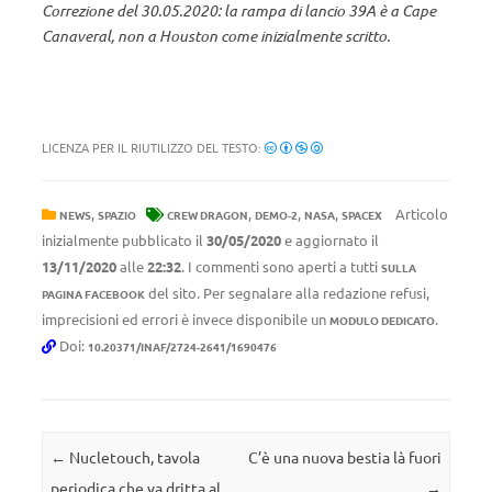
Correzione del 30.05.2020: la rampa di lancio 39A è a Cape
Canaveral, non a Houston come inizialmente scritto.
LICENZA PER IL RIUTILIZZO DEL TESTO:
,
,
,
,
Articolo
NEWS
SPAZIO
CREW DRAGON
DEMO-2
NASA
SPACEX
inizialmente pubblicato il
30/05/2020
e aggiornato il
13/11/2020
alle
22:32
. I commenti sono aperti a tutti
SULLA
del sito. Per segnalare alla redazione refusi,
PAGINA FACEBOOK
imprecisioni ed errori è invece disponibile un
.
MODULO DEDICATO
Doi:
10.20371/INAF/2724-2641/1690476
Navigazione articolo
←
Nucletouch, tavola
C’è una nuova bestia là fuori
periodica che va dritta al
→