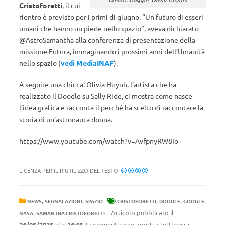
Cristoforetti
, il cui
rientro è previsto per i primi di giugno. “Un futuro di esseri
umani che hanno un piede nello spazio”, aveva dichiarato
@AstroSamantha alla conferenza di presentazione della
missione Futura, immaginando i prossimi anni dell’Umanità
nello spazio (
vedi MediaINAF
).
A seguire una chicca: Olivia Huynh, l’artista che ha
realizzato il Doodle su Sally Ride, ci mostra come nasce
l’idea grafica e racconta il perché ha scelto di raccontare la
storia di un’astronauta donna.
https://www.youtube.com/watch?v=AvfpnyRW8Io
LICENZA PER IL RIUTILIZZO DEL TESTO:
,
,
,
,
,
NEWS
SEGNALAZIONI
SPAZIO
CRISTOFORETTI
DOODLE
GOOGLE
,
Articolo pubblicato il
NASA
SAMANTHA CRISTOFORETTI
26/05/2015
alle
16:48
. I commenti sono aperti a tutti