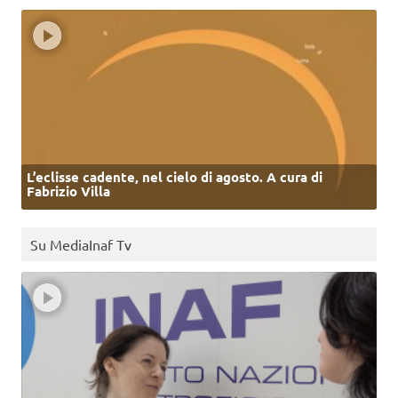
L’eclisse cadente, nel cielo di agosto. A cura di
Fabrizio Villa
Su MediaInaf Tv