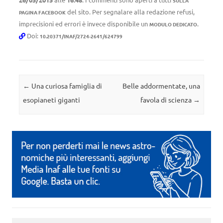
SULLA
del sito. Per segnalare alla redazione refusi,
PAGINA FACEBOOK
imprecisioni ed errori è invece disponibile un
.
MODULO DEDICATO
Doi:
10.20371/INAF/2724-2641/624799
Navigazione articolo
←
Una curiosa famiglia di
Belle addormentate, una
esopianeti giganti
favola di scienza
→