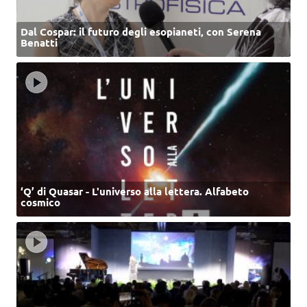
Dal Cospar: il futuro degli esopianeti, con Serena
Benatti
‘Q’ di Quasar - L'universo alla lettera. Alfabeto
cosmico