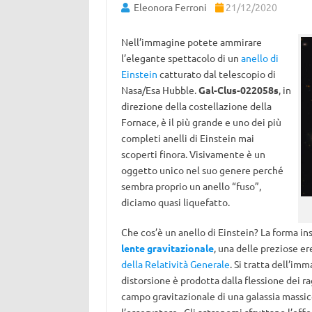
Eleonora Ferroni
21/12/2020
Nell’immagine potete ammirare
l’elegante spettacolo di un
anello di
Einstein
catturato dal telescopio di
Nasa/Esa Hubble.
Gal-Clus-022058s
, in
direzione della costellazione della
Fornace, è il più grande e uno dei più
completi anelli di Einstein mai
scoperti finora. Visivamente è un
oggetto unico nel suo genere perché
sembra proprio un anello “fuso”,
diciamo quasi liquefatto.
Che cos’è un anello di Einstein? La forma i
lente gravitazionale
, una delle preziose er
della Relatività Generale
. Si tratta dell’im
distorsione è prodotta dalla flessione dei r
campo gravitazionale di una galassia massicc