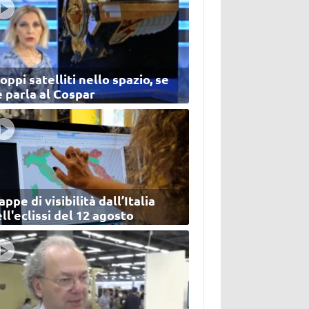
oppi satelliti nello spazio, se
 parla al Cospar
ppe di visibilità dall’Italia
ll'eclissi del 12 agosto