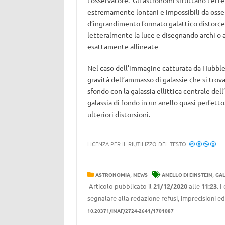
l’osservatore. Gli astronomi sfruttano l’effe
estremamente lontani e impossibili da osserva
d’ingrandimento formato galattico distorce 
letteralmente la luce e disegnando archi o 
esattamente allineate
Nel caso dell’immagine catturata da Hubble, l
gravità dell’ammasso di galassie che si trova
sfondo con la galassia ellittica centrale de
galassia di fondo in un anello quasi perfetto
ulteriori distorsioni.
LICENZA PER IL RIUTILIZZO DEL TESTO:
,
,
ASTRONOMIA
NEWS
ANELLO DI EINSTEIN
GAL
Articolo pubblicato il
21/12/2020
alle
11:23
. 
segnalare alla redazione refusi, imprecisioni ed
10.20371/INAF/2724-2641/1701087