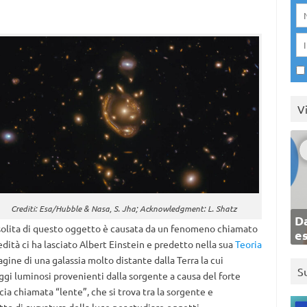
V
Crediti: Esa/Hubble & Nasa, S. Jha; Acknowledgment: L. Shatz
Da
nsolita di questo oggetto è causata da un fenomeno chiamato
e
edità ci ha lasciato Albert Einstein e predetto nella sua
Teoria
magine di una galassia molto distante dalla Terra la cui
S
aggi luminosi provenienti dalla sorgente a causa del forte
ia chiamata “lente”, che si trova tra la sorgente e