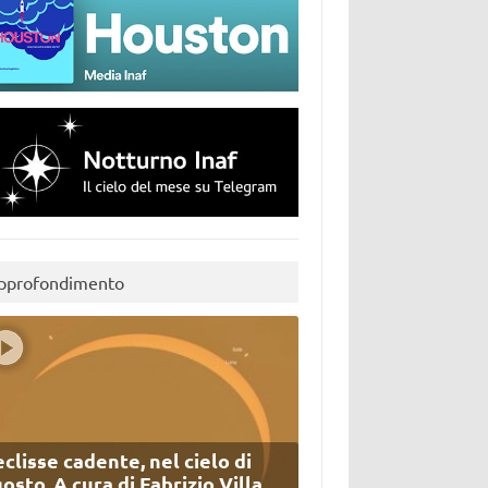
pprofondimento
eclisse cadente, nel cielo di
osto. A cura di Fabrizio Villa