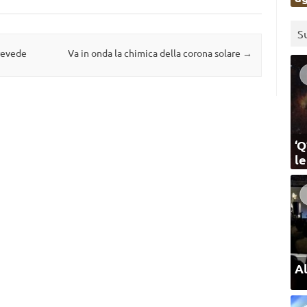
S
revede
Va in onda la chimica della corona solare
→
‘Q
l
Al