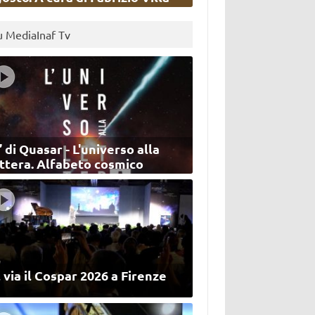
u MediaInaf Tv
’ di Quasar - L'universo alla
ettera. Alfabeto cosmico
 via il Cospar 2026 a Firenze