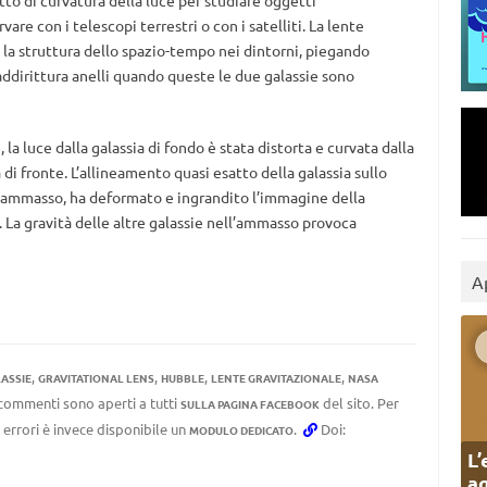
tto di curvatura della luce per studiare oggetti
re con i telescopi terrestri o con i satelliti. La lente
la struttura dello spazio-tempo nei dintorni, piegando
addirittura anelli quando queste le due galassie sono
a luce dalla galassia di fondo è stata distorta e curvata dalla
 di fronte. L’allineamento quasi esatto della galassia sullo
ll’ammasso, ha deformato e ingrandito l’immagine della
. La gravità delle altre galassie nell’ammasso provoca
A
,
,
,
,
ASSIE
GRAVITATIONAL LENS
HUBBLE
LENTE GRAVITAZIONALE
NASA
I commenti sono aperti a tutti
del sito. Per
SULLA PAGINA FACEBOOK
 errori è invece disponibile un
.
Doi:
MODULO DEDICATO
L’
ag