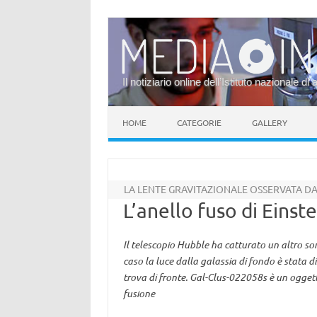
Il notiziario online dell’Istituto nazionale di 
Vai al contenuto
HOME
CATEGORIE
GALLERY
LA LENTE GRAVITAZIONALE OSSERVATA D
L’anello fuso di Einste
Il telescopio Hubble ha catturato un altro so
caso la luce dalla galassia di fondo è stata d
trova di fronte. Gal-Clus-022058s è un oggett
fusione