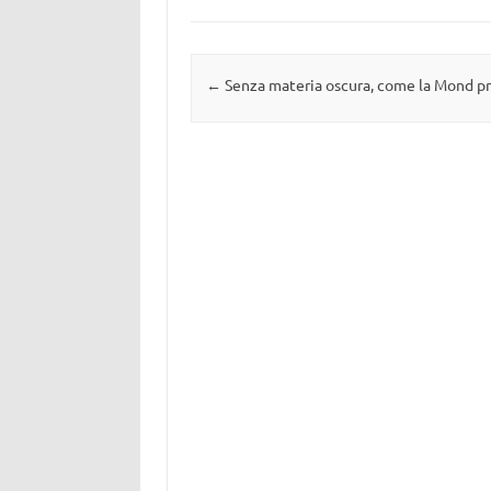
Navigazione articolo
←
Senza materia oscura, come la Mond p