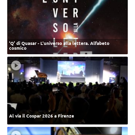
‘Q’ di Quasar - L'universo alla lettera. Alfabeto
cosmico
Al via il Cospar 2026 a Firenze