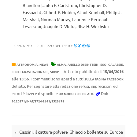
Blandford, John E. Carlstrom, Christopher D.
Fassnacht, Gilbert P. Holder, Athol Kemball, Philip J.
Marshall, Norman Murray, Laurence Perreault
Levasseur, Joaquin D. Vieira, Risa H. Wechsler
LICENZA PER IL RIUTILIZZO DEL TESTO:
,
,
,
,
,
ASTRONOMIA
NEWS
ALMA
ANELLO DI EINSTEIN
ESO
GALASSIE
,
Articolo pubblicato il
15/04/2016
LENTE GRAVITAZIONALE
SDP.81
alle
13:56
. I commenti sono aperti a tutti
SULLA PAGINA FACEBOOK
del sito. Per segnalare alla redazione refusi, imprecisioni ed
errori è invece disponibile un
.
Doi:
MODULO DEDICATO
10.20371/INAF/2724-2641/1529678
Navigazione articolo
←
Cassini, il cattura-polvere
Ghiaccio bollente su Europa