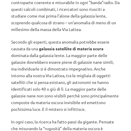
controparte coerente e misurabile in ogni “banda”radio. Da
questi calcoli combinati, i ricercatori sono riusciti a
studiare come mai prima l’alone della galassia lente,
scoprendo qualcosa di strano – un’anomalia di meno di un
millesimo della massa della Via Lattea.
Secondo gli esperti, questa anomalia potrebbe essere
causata da una
galassia satellite di materia scura
dominata dalla galassia lente. La maggior parte delle
galassie dovrebbero essere piene di galassie nane simili,
ma individuarle si è dimostrato impegnativo. Anche
intorno alla nostra Via Lattea, tra le migliaia di oggetti
satelliti che si pensa esistano, gli astronomi ne hanno
identificati solo 40 o giù di lì. La maggior parte delle
galassie nane non sono visibili perché sono principalmente
composte da materia oscura invisibile ed emettono
pochissima luce. E il mistero si infittisce.
In ogni caso, la ricerca ha fatto passi da gigante. Pensate
che misurando la “rugosità” della materia oscura è