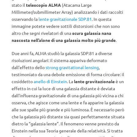
stato il
telescopio ALMA
(Atacama Large
Millimeter/submillimeter Array) analizzando i dati raccolti
osservando la
lente gravitazionale SDP.81
. In questa
immagine potete vedere sottili distorsioni che non sono
altro che segni rivelatori di una
scura galassia nana
nascosta nell’alone di una galassia molto più grande
.
Due anni fa, ALMA studiò la galassia SDP.81 a diverse
risoluzioni angolari: il sistema appariva deformato
dall’effetto dello
strong gravitational lensing
,
testimoniato da una debole emissione di forma circolare: il
cosiddetto
anello di Einstein
. La
lente gravitazionale
è un
effetto in cui la luce di una galassia distante è deviata
dall’influenza gravitazionale di una galassia più vicina a chi
osserva, che agisce come una lente e fa apparire la galassia
alle sue spalle più grande e più luminosa. È necessario però
che la galassia più distante sia quasi perfettamente situata
dietro la “galassia lente”. Il fenomeno venne previsto da
Einstein nella sua Teoria generale della relatività. Si tratta