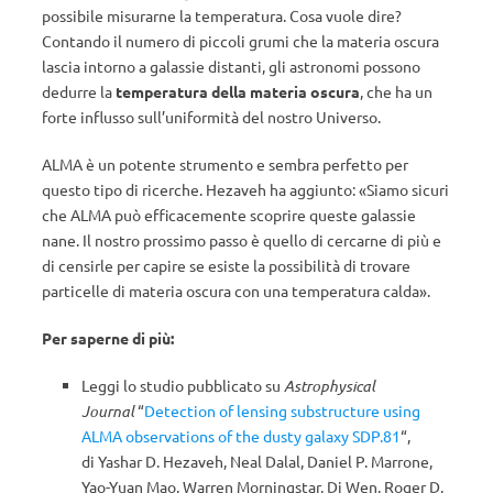
possibile misurarne la temperatura. Cosa vuole dire?
Contando il numero di piccoli grumi che la materia oscura
lascia intorno a galassie distanti, gli astronomi possono
dedurre la
temperatura della materia oscura
, che ha un
forte influsso sull’uniformità del nostro Universo.
ALMA è un potente strumento e sembra perfetto per
questo tipo di ricerche. Hezaveh ha aggiunto: «Siamo sicuri
che ALMA può efficacemente scoprire queste galassie
nane. Il nostro prossimo passo è quello di cercarne di più e
di censirle per capire se esiste la possibilità di trovare
particelle di materia oscura con una temperatura calda».
Per saperne di più:
Leggi lo studio pubblicato su
Astrophysical
Journal
“
Detection of lensing substructure using
ALMA observations of the dusty galaxy SDP.81
“,
di Yashar D. Hezaveh, Neal Dalal, Daniel P. Marrone,
Yao-Yuan Mao, Warren Morningstar, Di Wen, Roger D.