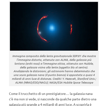
Immagine composita della lente gravitazionale SDP.81 che mostra
l’immagine distorta, ottenuta con ALMA, della galassia più
lontana (archi rossi) e l’immagine ottica, ottenuta con Hubble,
della galassia vicina alla lente (oggetto blu al centro).
Analizzando le distorsioni, gli astronomi hanno determinato che
una scura galassia nana (il punto bianco) è appostata a quasi 4
miliardi di anni luce di distanza. Crediti: Y. Hezaveh, Stanford Univ.;
ALMA (NRAO/ESO/NAOJ); NASA/ESA Hubble Space Telescope
Come il trucchetto di un prestigiatore… la galassia nana
c’è ma non si vede, si nasconde da qualche parte dietro una
galassia più grande a 4 miliardi di anni luce. A scoprirla è