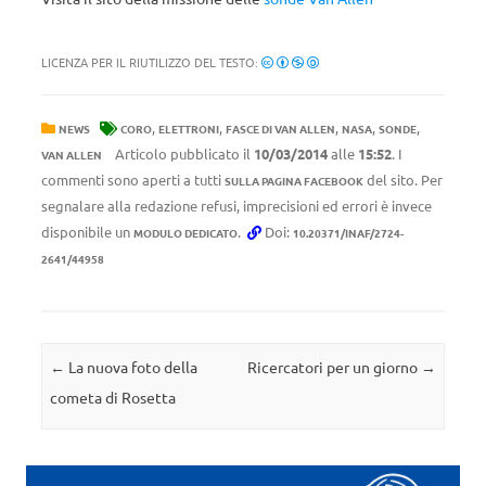
LICENZA PER IL RIUTILIZZO DEL TESTO:
,
,
,
,
,
NEWS
CORO
ELETTRONI
FASCE DI VAN ALLEN
NASA
SONDE
Articolo pubblicato il
10/03/2014
alle
15:52
. I
VAN ALLEN
commenti sono aperti a tutti
del sito. Per
SULLA PAGINA FACEBOOK
segnalare alla redazione refusi, imprecisioni ed errori è invece
disponibile un
.
Doi:
MODULO DEDICATO
10.20371/INAF/2724-
2641/44958
Navigazione articolo
←
La nuova foto della
Ricercatori per un giorno
→
cometa di Rosetta