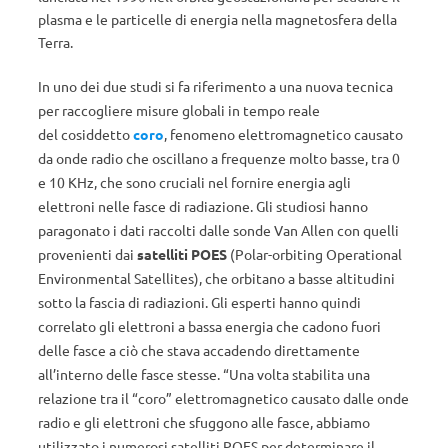
plasma e le particelle di energia nella magnetosfera della
Terra.
In uno dei due studi si fa riferimento a una nuova tecnica
per raccogliere misure globali in tempo reale
del cosiddetto
coro
, fenomeno elettromagnetico causato
da onde radio che oscillano a frequenze molto basse, tra 0
e 10 KHz, che sono cruciali nel fornire energia agli
elettroni nelle fasce di radiazione. Gli studiosi hanno
paragonato i dati raccolti dalle sonde Van Allen con quelli
provenienti dai
satelliti POES
(Polar-orbiting Operational
Environmental Satellites), che orbitano a basse altitudini
sotto la fascia di radiazioni. Gli esperti hanno quindi
correlato gli elettroni a bassa energia che cadono fuori
delle fasce a ciò che stava accadendo direttamente
all’interno delle fasce stesse. “Una volta stabilita una
relazione tra il “coro” elettromagnetico causato dalle onde
radio e gli elettroni che sfuggono alle fasce, abbiamo
utilizzato i numerosi satelliti POES per determinare il