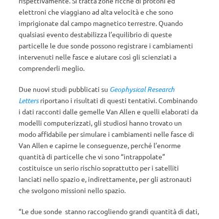
rispettivamente. Si tratta zone ricche di protoni ed
elettroni che viaggiano ad alta velocità e che sono
imprigionate dal campo magnetico terrestre. Quando
qualsiasi evento destabilizza l’equilibrio di queste
particelle le due sonde possono registrare i cambiamenti
intervenuti nelle fasce e aiutare così gli scienziati a
comprenderli meglio.
Due nuovi studi pubblicati su
Geophysical Research
Letters
riportano i risultati di questi tentativi. Combinando
i dati racconti dalle gemelle Van Allen e quelli elaborati da
modelli computerizzati, gli studiosi hanno trovato un
modo affidabile per simulare i cambiamenti nelle fasce di
Van Allen e capirne le conseguenze, perché l’enorme
quantità di particelle che vi sono “intrappolate”
costituisce un serio rischio soprattutto per i satelliti
lanciati nello spazio e, indirettamente, per gli astronauti
che svolgono missioni nello spazio.
“Le due sonde stanno raccogliendo grandi quantità di dati,