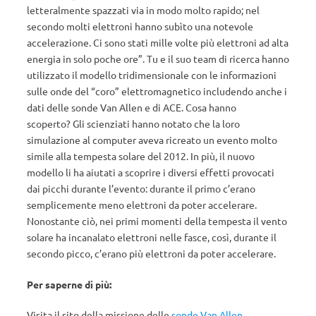
letteralmente spazzati via in modo molto rapido; nel
secondo molti elettroni hanno subìto una notevole
accelerazione. Ci sono stati mille volte più elettroni ad alta
energia in solo poche ore”. Tu e il suo team di ricerca hanno
utilizzato il modello tridimensionale con le informazioni
sulle onde del “coro” elettromagnetico includendo anche i
dati delle sonde Van Allen e di ACE. Cosa hanno
scoperto?
Gli scienziati hanno notato che la loro
simulazione al computer aveva ricreato un evento molto
simile alla tempesta solare del 2012. In più, il nuovo
modello li ha aiutati a scoprire i diversi effetti provocati
dai picchi durante l’evento: durante il primo c’erano
semplicemente meno elettroni da poter accelerare.
Nonostante ciò, nei primi momenti della tempesta il vento
solare ha incanalato elettroni nelle fasce, così, durante il
secondo picco, c’erano più elettroni da poter accelerare.
Per saperne di più:
Visita il sito della missione delle
sonde Van Allen