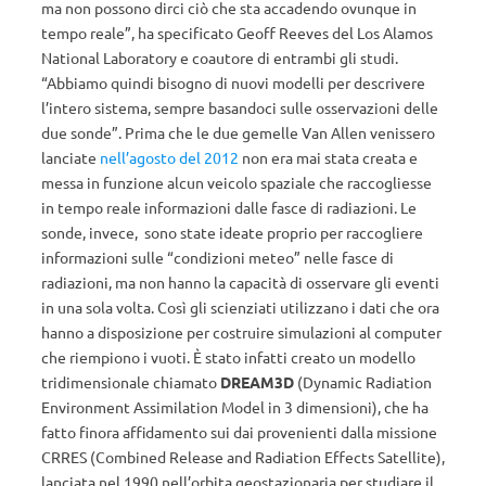
ma non possono dirci ciò che sta accadendo ovunque in
tempo reale”, ha specificato Geoff Reeves del Los Alamos
National Laboratory e coautore di entrambi gli studi.
“Abbiamo quindi bisogno di nuovi modelli per descrivere
l’intero sistema, sempre basandoci sulle osservazioni delle
due sonde”. Prima che le due gemelle Van Allen venissero
lanciate
nell’agosto del 2012
non era mai stata creata e
messa in funzione alcun veicolo spaziale che raccogliesse
in tempo reale informazioni dalle fasce di radiazioni. Le
sonde, invece, sono state ideate proprio per raccogliere
informazioni sulle “condizioni meteo” nelle fasce di
radiazioni, ma non hanno la capacità di osservare gli eventi
in una sola volta. Così gli scienziati utilizzano i dati che ora
hanno a disposizione per costruire simulazioni al computer
che riempiono i vuoti. È stato infatti creato un modello
tridimensionale chiamato
DREAM3D
(Dynamic Radiation
Environment Assimilation Model in 3 dimensioni), che ha
fatto finora affidamento sui dai provenienti dalla missione
CRRES (Combined Release and Radiation Effects Satellite),
lanciata nel 1990 nell’orbita geostazionaria per studiare il