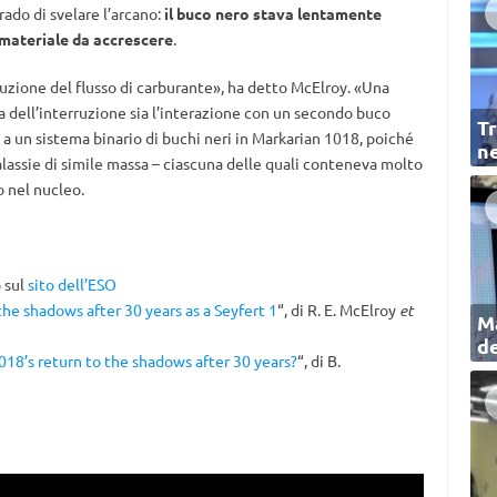
rado di svelare l’arcano:
il buco nero stava lentamente
 materiale da accrescere
.
rruzione del flusso di carburante», ha detto McElroy. «Una
a dell’interruzione sia l’interazione con un secondo buco
Tr
a un sistema binario di buchi neri in Markarian 1018, poiché
ne
 galassie di simile massa – ciascuna delle quali conteneva molto
 nel nucleo.
 sul
sito dell’ESO
the shadows after 30 years as a Seyfert 1
“, di R. E. McElroy
et
Ma
de
018’s return to the shadows after 30 years?
“, di B.