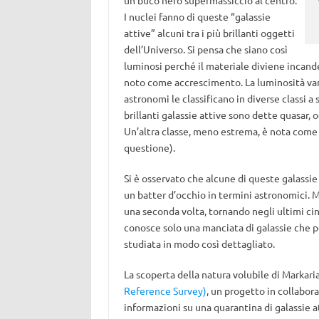
un buco nero supermassiccio al centro.
I nuclei fanno di queste “galassie
attive” alcuni tra i più brillanti oggetti
dell’Universo. Si pensa che siano così
luminosi perché il materiale diviene incan
noto come accrescimento. La luminosità varia
astronomi le classificano in diverse classi 
brillanti galassie attive sono dette quasar, og
Un’altra classe, meno estrema, è nota com
questione).
Si è osservato che alcune di queste galassi
un batter d’occhio in termini astronomici. 
una seconda volta, tornando negli ultimi cinq
conosce solo una manciata di galassie che p
studiata in modo così dettagliato.
La scoperta della natura volubile di Markari
Reference Survey)
, un progetto in collabor
informazioni su una quarantina di galassie 