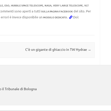
,
,
,
,
,
ILE
ESO
HUBBLE SPACE TELESCOPE
NASA
VERY LARGE TELESCOPE
VLT
I commenti sono aperti a tutti
del sito. Per
SULLA PAGINA FACEBOOK
 errori è invece disponibile un
.
Doi:
MODULO DEDICATO
C’è un gigante di ghiaccio in TW Hydrae
→
 il Tribunale di Bologna