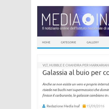
Il notiziario online dell’Istituto nazionale di 
Vai al contenuto
HOME
CATEGORIE
GALLERY
VLT, HUBBLE E CHANDRA PER MARKARIAN
Galassia al buio per c
Anche se non esiste un vero e proprio interru
risiede nei buchi neri supermassicci che domi
finisce il carburante, le galassie cambiano i
Redazione Media Inaf
15/09/2016