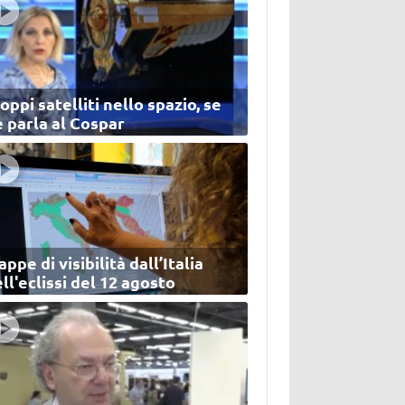
oppi satelliti nello spazio, se
 parla al Cospar
ppe di visibilità dall’Italia
ll'eclissi del 12 agosto