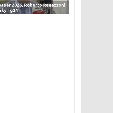
ospar 2026, Roberto Ragazzoni
 Sky Tg24