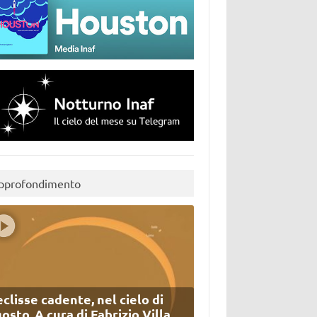
pprofondimento
eclisse cadente, nel cielo di
osto. A cura di Fabrizio Villa