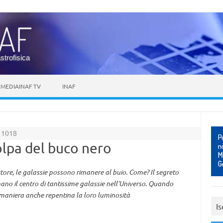
astrofisica
MEDIAINAF TV
INAF
 1018
olpa del buco nero
ttore, le galassie possono rimanere al buio. Come? Il segreto
nano il centro di tantissime galassie nell’Universo. Quando
n maniera anche repentina la loro luminosità
Is