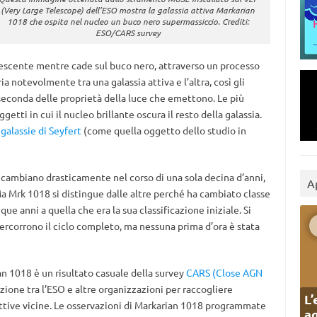
(Very Large Telescope) dell’ESO mostra la galassia attiva Markarian
1018 che ospita nel nucleo un buco nero supermassiccio. Crediti:
ESO/CARS survey
descente mentre cade sul buco nero, attraverso un processo
 notevolmente tra una galassia attiva e l’altra, così gli
a seconda delle proprietà della luce che emettono. Le più
getti in cui il nucleo brillante oscura il resto della galassia.
e
galassie di Seyfert
(come quella oggetto dello studio in
e cambiano drasticamente nel corso di una sola decina d’anni,
A
Ma Mrk 1018 si distingue dalle altre perché ha cambiato classe
ue anni a quella che era la sua classificazione iniziale. Si
ercorrono il ciclo completo, ma nessuna prima d’ora è stata
an 1018 è un risultato casuale della survey
CARS (Close AGN
azione tra l’ESO e altre organizzazioni per raccogliere
L’
attive vicine. Le osservazioni di Markarian 1018 programmate
ag