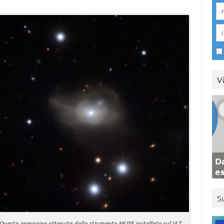
V
Da
e
S
Questa immagine ottenuta dallo strumento MUSE installato sul VLT