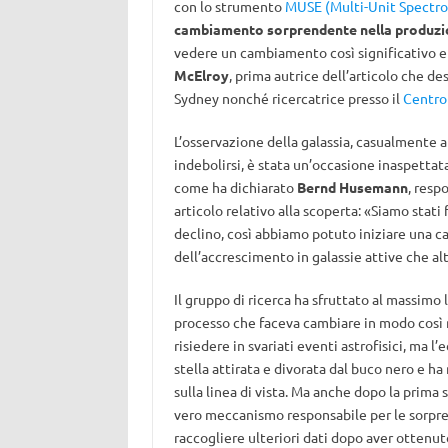
con lo strumento
MUSE (Multi-Unit Spectro
cambiamento sorprendente nella produzio
vedere un cambiamento così significativo 
McElroy
, prima autrice dell’articolo che de
Sydney nonché ricercatrice presso il
Centro 
L’osservazione della galassia, casualmente 
indebolirsi, è stata un’occasione inaspettat
come ha dichiarato
Bernd Husemann
, resp
articolo relativo alla scoperta: «Siamo stati 
declino, così abbiamo potuto iniziare una ca
dell’accrescimento in galassie attive che a
Il gruppo di ricerca ha sfruttato al massimo 
processo che faceva cambiare in modo così 
risiedere in svariati eventi astrofisici, ma 
stella attirata e divorata dal buco nero e h
sulla linea di vista. Ma anche dopo la prima s
vero meccanismo responsabile per le sorpren
raccogliere ulteriori dati dopo aver ottenu