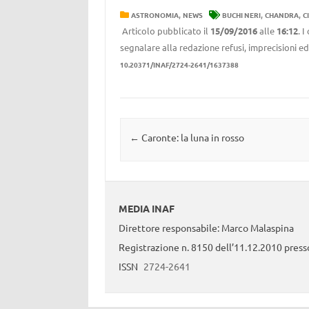
,
,
,
ASTRONOMIA
NEWS
BUCHI NERI
CHANDRA
C
Articolo pubblicato il
15/09/2016
alle
16:12
. 
segnalare alla redazione refusi, imprecisioni ed
10.20371/INAF/2724-2641/1637388
Navigazione articolo
←
Caronte: la luna in rosso
MEDIA INAF
Direttore responsabile: Marco Malaspina
Registrazione n. 8150 dell’11.12.2010 presso
ISSN
2724-2641