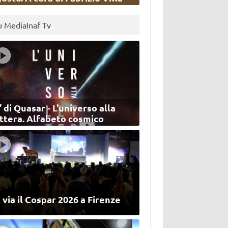
u MediaInaf Tv
’ di Quasar - L'universo alla
ettera. Alfabeto cosmico
 via il Cospar 2026 a Firenze