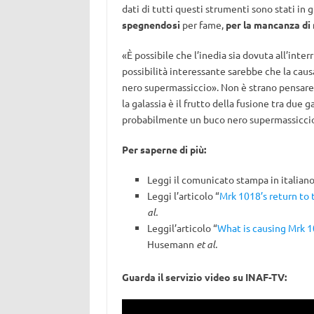
dati di tutti questi strumenti sono stati in g
spegnendosi
per fame,
per la mancanza di
«È possibile che l’inedia sia dovuta all’inte
possibilità interessante sarebbe che la caus
nero supermassiccio». Non è strano pensare 
la galassia è il frutto della fusione tra due
probabilmente un buco nero supermassiccio
Per saperne di più:
Leggi il comunicato stampa in italiano
Leggi l’articolo “
Mrk 1018’s return to 
al.
Leggil’articolo “
What is causing Mrk 1
Husemann
et al.
Guarda il servizio video su INAF-TV: