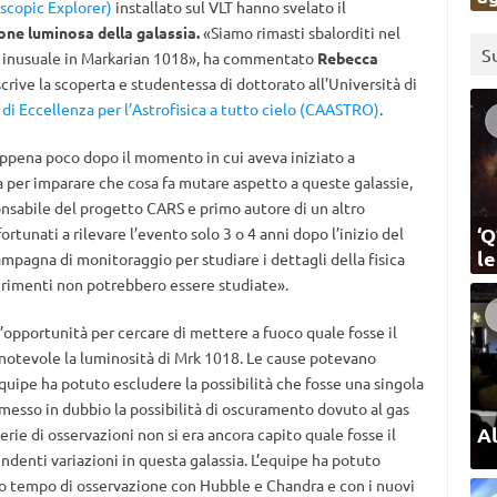
scopic Explorer)
installato sul VLT hanno svelato il
ne luminosa della galassia.
«Siamo rimasti sbalorditi nel
S
e inusuale in Markarian 1018», ha commentato
Rebecca
scrive la scoperta e studentessa di dottorato all’Università di
di Eccellenza per l’Astrofisica a tutto cielo (CAASTRO)
.
appena poco dopo il momento in cui aveva iniziato a
a per imparare che cosa fa mutare aspetto a queste galassie,
onsabile del progetto CARS e primo autore di un altro
‘Q
fortunati a rilevare l’evento solo 3 o 4 anni dopo l’inizio del
l
mpagna di monitoraggio per studiare i dettagli della fisica
ltrimenti non potrebbero essere studiate».
l’opportunità per cercare di mettere a fuoco quale fosse il
notevole la luminosità di Mrk 1018. Le cause potevano
l’equipe ha potuto escludere la possibilità che fosse una singola
a messo in dubbio la possibilità di oscuramento dovuto al gas
Al
erie di osservazioni non si era ancora capito quale fosse il
denti variazioni in questa galassia. L’equipe ha potuto
to tempo di osservazione con Hubble e Chandra e con i nuovi