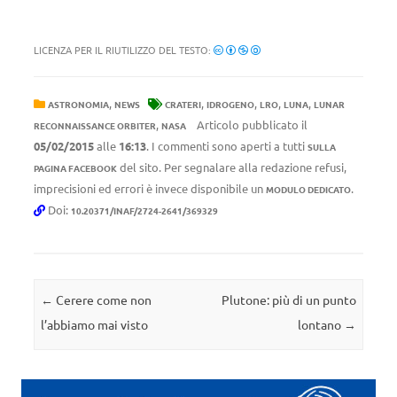
LICENZA PER IL RIUTILIZZO DEL TESTO:
,
,
,
,
,
ASTRONOMIA
NEWS
CRATERI
IDROGENO
LRO
LUNA
LUNAR
,
Articolo pubblicato il
RECONNAISSANCE ORBITER
NASA
05/02/2015
alle
16:13
. I commenti sono aperti a tutti
SULLA
del sito. Per segnalare alla redazione refusi,
PAGINA FACEBOOK
imprecisioni ed errori è invece disponibile un
.
MODULO DEDICATO
Doi:
10.20371/INAF/2724-2641/369329
Navigazione articolo
←
Cerere come non
Plutone: più di un punto
l’abbiamo mai visto
lontano
→