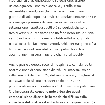
McClanahan ci da una possibile spiegazione, usando
un’analogia con il nostro pianeta: «Qui sulla Terra,
nell’emisfero nord, se usciamo a passeggiare in una
giornata di sole dopo una nevicata, possiamo notare che c’è
una maggior presenza di neve nei versanti esposti a
settentrione rispetto a quelli più soleggiati, che sono
rivolti verso sud. Pensiamo che un fenomeno simile si stia
verificando con i componenti volatili sulla Luna, quindi
questi materiali facilmente vaporizzabili permangono più a
lungo nei versanti orientati verso il polo e forse lì si
accumulano in misura maggiore che in altri luoghi».
Anche grazie a queste recenti indagini, sta cambiando la
nostra visione di come siano distribuiti i materiali volatili
sulla Luna: già dagli anni ‘60 del secolo scorso, gli scienziati
pensavano che si concentrassero solo nelle zone
permanentemente in ombra nei crateri vicino ai poli lunari.
Ora invece,
si sta consolidando l’idea che questi
composti siano distribuiti in modo più diffuso sulla
superficie del nostro satellite
. Nonostante questo cambio