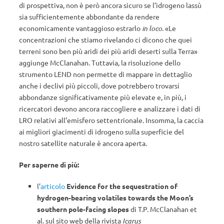
di prospettiva, non è però ancora sicuro se l’idrogeno lassù
sia sufficientemente abbondante da rendere
economicamente vantaggioso estrarlo
in loco
. «Le
concentrazioni che stiamo rivelando ci dicono che quei
terreni sono ben più aridi dei più aridi deserti sulla Terra»
aggiunge McClanahan. Tuttavia, la risoluzione dello
strumento LEND non permette di mappare in dettaglio
anche i declivi più piccoli, dove potrebbero trovarsi
abbondanze significativamente più elevate e, in più, i
ricercatori devono ancora raccogliere e analizzare i dati di
LRO relativi all’emisfero settentrionale. Insomma, la caccia
ai migliori giacimenti di idrogeno sulla superficie del
nostro satellite naturale è ancora aperta.
Per saperne di più:
l’
articolo
Evidence for the sequestration of
hydrogen-bearing volatiles towards the Moon’s
southern pole-facing slopes
di T.P. McClanahan et
al. sul sito web della rivista
Icarus