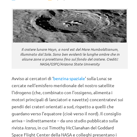
Il cratere lunare Hayn, a nord est del Mare Humboldtianum,
illuminato dal Sole. Sono ben evidenti le lunghe ombre che in
alcune zone si proiettano fino sul fondo del cratere. Crediti:
NASA/GSFC/Arizona State University
Avviso ai cercatori di ‘
benzina spaziale
’ sulla Luna: se
cercate nell’emisfero meridionale del nostro satellite
l’idrogeno (che, combinato con l’ossigeno, alimenta i
motori principali di lanciatori e navette) concentratevi sui
pendii dei crateri orientati a sud, rispetto a quelli che
guardano verso l’equatore (cioè verso il nord). Il consiglio
arriva – indirettamente – da uno studio pubblicato sulla
rivista
Icarus
, in cui Timothy McClanahan del Goddard
Space Flight Center della NASA e colleghi presentano i