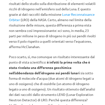
risultati dello studio sulla distribuzione di elementi volatili
ricchi di idrogeno nell’emisfero sud della Luna. E questo
grazie ai dati raccolti dalla missione
Lunar Reconnaissance
Orbiter
(LRO) della NASA. Certo, almeno nel limite della
risoluzione delle misure, questa differenza a prima vista
non sembra così impressionante: «ci sono, in media, 23
parti per milione in peso di idrogeno in più sui pendii rivolti
verso il polo rispetto a quelli orientati verso l’equatore»,
afferma McClanahan.
Poco scarto, sì, ma comunque un risultato interessante dal
punto di vista scientifico:
è infatti la prima volta che è
stata rivelata una differenza geochimica
nell’abbondanza dell’idrogeno sui pendii lunari
sia sotto
forma di molecole d’acqua (due atomi di idrogeno legati a
uno di ossigeno) che di ossidrile (un atomo di idrogeno
legato a uno di ossigeno). Un risultato ottenuto dall’analisi
dei dati raccolti dallo strumento LEND (Lunar Exploration
Neutron Detector) di LRO. Perché questa differenza?