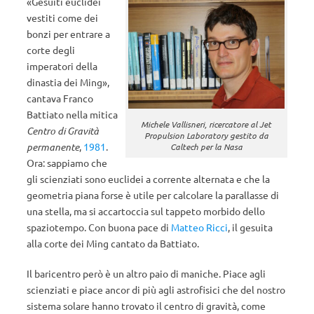
«Gesuiti euclidei
vestiti come dei
bonzi per entrare a
corte degli
imperatori della
dinastia dei Ming»,
cantava Franco
Battiato nella mitica
Michele Vallisneri, ricercatore al Jet
Centro di Gravità
Propulsion Laboratory gestito da
permanente
,
1981
.
Caltech per la Nasa
Ora: sappiamo che
gli scienziati sono euclidei a corrente alternata e che la
geometria piana forse è utile per calcolare la parallasse di
una stella, ma si accartoccia sul tappeto morbido dello
spaziotempo. Con buona pace di
Matteo Ricci
, il gesuita
alla corte dei Ming cantato da Battiato.
Il baricentro però è un altro paio di maniche. Piace agli
scienziati e piace ancor di più agli astrofisici che del nostro
sistema solare hanno trovato il centro di gravità, come