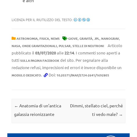
e altri
LICENZA PER IL RIUTILIZZO DEL TESTO:
,
,
,
,
,
,
ASTRONOMIA
FISICA
NEWS
GIOVE
GRAVITÀ
JPL
NANOGRAV
,
,
,
Articolo
NASA
ONDE GRAVITAZIONALI
PULSAR
STELLE DI NEUTRONI
pubblicato il
03/07/2020
alle
22:14
. I commenti sono aperti a
tutti
del sito. Per segnalare alla
SULLA PAGINA FACEBOOK
redazione refusi, imprecisioni ed errori è invece disponibile un
.
Doi:
MODULO DEDICATO
10.20371/INAF/2724-2641/1692805
Navigazione articolo
←
Anatomia di un’antica
Dimmi, stellato ciel, perché
galassia reionizzante
ti vedo male?
→