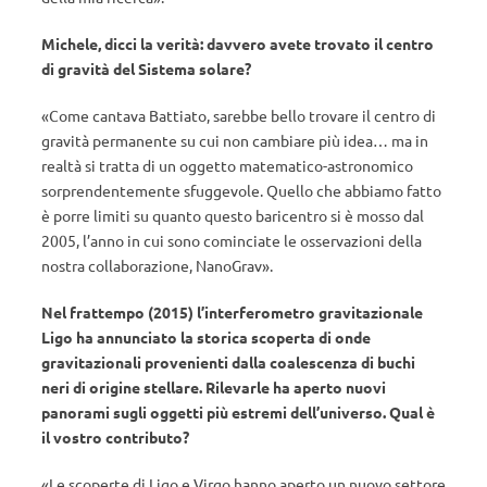
Michele, dicci la verità: davvero avete trovato il centro
di gravità del Sistema solare?
«Come cantava Battiato, sarebbe bello trovare il centro di
gravità permanente su cui non cambiare più idea… ma in
realtà si tratta di un oggetto matematico-astronomico
sorprendentemente sfuggevole. Quello che abbiamo fatto
è porre limiti su quanto questo baricentro si è mosso dal
2005, l’anno in cui sono cominciate le osservazioni della
nostra collaborazione, NanoGrav».
Nel frattempo (2015) l’interferometro gravitazionale
Ligo ha annunciato la storica scoperta di onde
gravitazionali provenienti dalla coalescenza di buchi
neri di origine stellare. Rilevarle ha aperto nuovi
panorami sugli oggetti più estremi dell’universo. Qual è
il vostro contributo?
«Le scoperte di Ligo e Virgo hanno aperto un nuovo settore