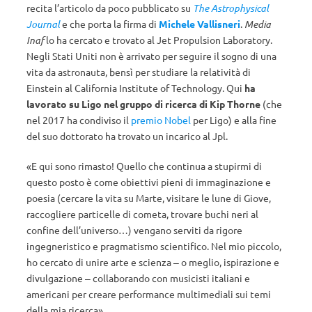
recita l’articolo da poco pubblicato su
The Astrophysical
Journal
e che porta la firma di
Michele Vallisneri
.
Media
Inaf
lo ha cercato e trovato al Jet Propulsion Laboratory.
Negli Stati Uniti non è arrivato per seguire il sogno di una
vita da astronauta, bensì per studiare la relatività di
Einstein al California Institute of Technology. Qui
ha
lavorato su Ligo nel gruppo di ricerca di Kip Thorne
(che
nel 2017 ha condiviso il
premio Nobel
per Ligo) e alla fine
del suo dottorato ha trovato un incarico al Jpl.
«E qui sono rimasto! Quello che continua a stupirmi di
questo posto è come obiettivi pieni di immaginazione e
poesia (cercare la vita su Marte, visitare le lune di Giove,
raccogliere particelle di cometa, trovare buchi neri al
confine dell’universo…) vengano serviti da rigore
ingegneristico e pragmatismo scientifico. Nel mio piccolo,
ho cercato di unire arte e scienza ‒ o meglio, ispirazione e
divulgazione ‒ collaborando con musicisti italiani e
americani per creare performance multimediali sui temi
della mia ricerca».