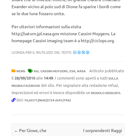
Evander vicino al polo sud di Dione fa sparire i bordi come
se le due lune fossero unite.
Per ulteriori informazioni sulla visita
http://saturn.jpl.nasa.gov missione Cassini-Huygens. La
homepage Cassini imaging team è a http://ciclops.org.
LICENZA PER IL RIUTILIZZO DEL TESTO:
,
,
,
Articolo pubblicato
NEWS
ASI
CASSINI-HUYGENS
ESA
NASA
il
28/09/2010
alle
14:49
. I commenti sono aperti a tutti
SULLA
del sito. Per segnalare alla redazione refusi,
PAGINA FACEBOOK
imprecisioni ed errori è invece disponibile un
.
MODULO DEDICATO
Doi:
10.20371/INAF/2724-2641/7492
Navigazione articolo
←
Per Giove, che
I sorprendenti Raggi