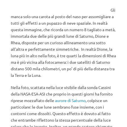
Gli
manca solo una carota al posto del naso per assomigliare a
tutti gli effetti a un pupazzo di neve spaziale. In realtà
questa immagine, che ricorda un numero 8 tagliato a metà,
immortala due delle più grandi lune di Saturno, Dione e
Rhea, disposte per un curioso allineamento una sotto
all’altra e perfettamente simmetriche. In realtà Dione, la
luna più in alto nella foto, è tre quarti la dimensioni di Rhea
ma è più vicina alla fotocamera: i due satelliti di Saturno
distano 500 mila chilometri, un po’ di più della distanza tra
la Terra e la Luna.
Nella foto, scattata nella luce visibile dalla sonda Cassini
della NASA-ESA-ASI che proprio in questi giorni ha fornito
riprese mozzafiato delle
aurore di Saturno
, colpisce un
particolare: le due lune sembrano fuse insieme, con i
contorni come dissolti. Questo effetto è dovuto al fatto
che entrambe riflettono la stessa percentuale della luce
solare che le investe. Inoltre, un grande cratere chiamato