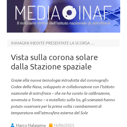
Il notiziario online dell’Istituto nazionale di astrofisica
Vai al contenuto
IMMAGINI INEDITE PRESENTATE LA SCORSA SETTIMANA AL MEETING AAS
Vista sulla corona solare
dalla Stazione spaziale
Grazie alla nuova tecnologia introdotta dal coronografo
Codex della Nasa, sviluppato in collaborazione con l’Istituto
nazionale di astrofisica – che ne ha curato la calibrazione,
avvenuta a Torino – e installato sulla Iss, gli scienziati hanno
potuto osservare per la prima volta i cambiamenti di
temperatura nell’atmosfera esterna del Sole
Marco Malaspina
16/06/2025