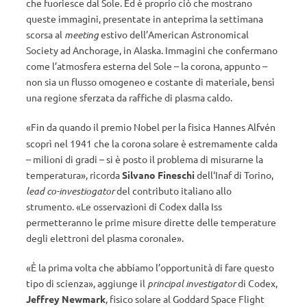
che fuoriesce dal Sole. Ed è proprio ciò che mostrano
queste immagini, presentate in anteprima la settimana
scorsa al
meeting
estivo dell’American Astronomical
Society ad Anchorage, in Alaska. Immagini che confermano
come l’atmosfera esterna del Sole – la corona, appunto –
non sia un flusso omogeneo e costante di materiale, bensì
una regione sferzata da raffiche di plasma caldo.
«Fin da quando il premio Nobel per la fisica
Hannes Alfvén
scoprì nel 1941 che la corona solare è estremamente calda
– milioni di gradi – si è posto il problema di misurarne la
temperatura», ricorda
Silvano Fineschi
dell‘Inaf di Torino,
lead co-investiogator
del contributo italiano allo
strumento. «Le osservazioni di Codex dalla Iss
permetteranno le prime misure dirette delle temperature
degli elettroni del plasma coronale».
«È la prima volta che abbiamo l’opportunità di fare questo
tipo di scienza», aggiunge il
principal investigator
di Codex,
Jeffrey Newmark
, fisico solare al Goddard Space Flight