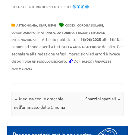
LICENZA PER IL RIUTILIZZO DEL TESTO:
,
,
,
,
ASTRONOMIA
INAF
NEWS
CODEX
CORONA SOLARE
,
,
,
,
CORONOGRAFO
INAF
NASA
OA TORINO
STAZIONE SPAZIALE
Articolo pubblicato il
16/06/2025
alle
16:48
. I
INTERNAZIONALE
commenti sono aperti a tutti
del sito. Per
SULLA PAGINA FACEBOOK
segnalare alla redazione refusi, imprecisioni ed errori è invece
disponibile un
.
Doi:
MODULO DEDICATO
10.20371/INAF/2724-
2641/1769267
Navigazione articolo
←
Medusa con le orecchie
Spazzini spaziali
→
nell’ammasso della Chioma