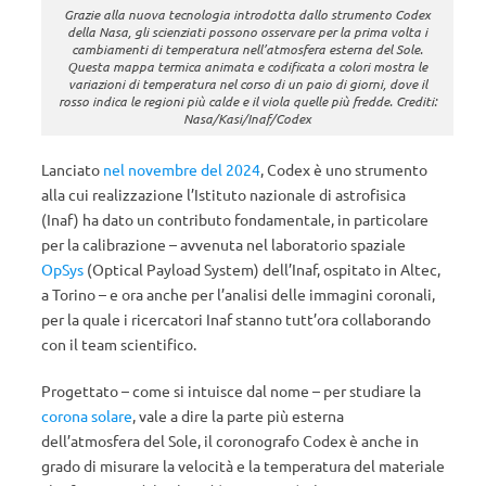
Grazie alla nuova tecnologia introdotta dallo strumento Codex
della Nasa, gli scienziati possono osservare per la prima volta i
cambiamenti di temperatura nell’atmosfera esterna del Sole.
Questa mappa termica animata e codificata a colori mostra le
variazioni di temperatura nel corso di un paio di giorni, dove il
rosso indica le regioni più calde e il viola quelle più fredde. Crediti:
Nasa/Kasi/Inaf/Codex
Lanciato
nel novembre del 2024
, Codex è uno strumento
alla cui realizzazione l’Istituto nazionale di astrofisica
(Inaf) ha dato un contributo fondamentale, in particolare
per la calibrazione – avvenuta nel laboratorio spaziale
OpSys
(Optical Payload System) dell’Inaf, ospitato in Altec,
a Torino – e ora anche per l’analisi delle immagini coronali,
per la quale i ricercatori Inaf stanno tutt’ora collaborando
con il team scientifico.
Progettato – come si intuisce dal nome – per studiare la
corona solare
, vale a dire la parte più esterna
dell’atmosfera del Sole, il coronografo Codex è anche in
grado di misurare la velocità e la temperatura del materiale