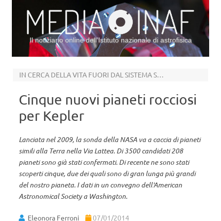
Il notiziario online dell’Istituto nazionale di astrofisica
Vai al contenuto
IN CERCA DELLA VITA FUORI DAL SISTEMA SOLARE
Cinque nuovi pianeti rocciosi
per Kepler
Lanciata nel 2009, la sonda della NASA va a caccia di pianeti
simili alla Terra nella Via Lattea. Di 3500 candidati 208
pianeti sono già stati confermati. Di recente ne sono stati
scoperti cinque, due dei quali sono di gran lunga più grandi
del nostro pianeta. I dati in un convegno dell'American
Astronomical Society a Washington.
Eleonora Ferroni
07/01/2014