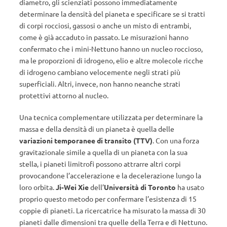
diametro, gli scienziati possono immediatamente
determinare la densità del pianeta e specificare se si tratti
di corpi rocciosi, gassosi o anche un misto di entrambi,
come è già accaduto in passato. Le misurazioni hanno
confermato che i mini-Nettuno hanno un nucleo roccioso,
ma le proporzioni di idrogeno, elio e altre molecole ricche
di idrogeno cambiano velocemente negli strati più
superficiali. Altri, invece, non hanno neanche strati
protettivi attorno al nucleo.
Una tecnica complementare utilizzata per determinare la
massa e della densità di un pianeta è quella delle
variazioni temporanee di transito (TTV)
. Con una forza
gravitazionale simile a quella di un pianeta con la sua
stella, i pianeti limitrofi possono attrarre altri corpi
provocandone l’accelerazione e la decelerazione lungo la
loro orbita.
Ji-Wei Xie
dell’
Università di Toronto
ha usato
proprio questo metodo per confermare l’esistenza di 15
coppie di pianeti. La ricercatrice ha misurato la massa di 30
pianeti dalle dimensioni tra quelle della Terra e di Nettuno.