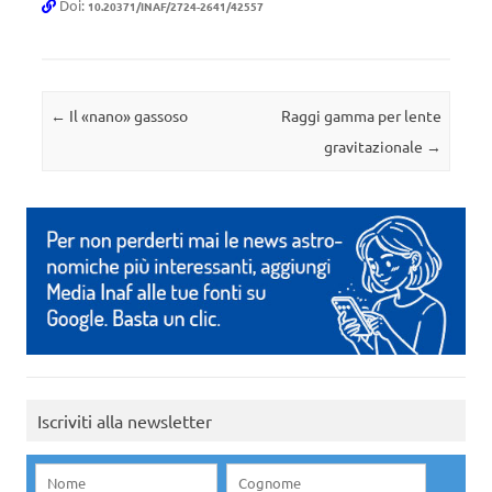
Doi:
10.20371/INAF/2724-2641/42557
Navigazione articolo
←
Il «nano» gassoso
Raggi gamma per lente
gravitazionale
→
Iscriviti alla newsletter