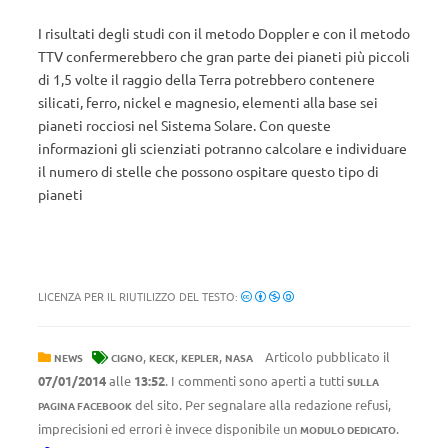
I risultati degli studi con il metodo Doppler e con il metodo
TTV confermerebbero che gran parte dei pianeti più piccoli
di 1,5 volte il raggio della Terra potrebbero contenere
silicati, ferro, nickel e magnesio, elementi alla base sei
pianeti rocciosi nel Sistema Solare. Con queste
informazioni gli scienziati potranno calcolare e individuare
il numero di stelle che possono ospitare questo tipo di
pianeti
LICENZA PER IL RIUTILIZZO DEL TESTO:
,
,
,
Articolo pubblicato il
NEWS
CIGNO
KECK
KEPLER
NASA
07/01/2014
alle
13:52
. I commenti sono aperti a tutti
SULLA
del sito. Per segnalare alla redazione refusi,
PAGINA FACEBOOK
imprecisioni ed errori è invece disponibile un
.
MODULO DEDICATO