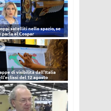
oppi satelliti nello spazio, se
 parla al Cospar
ppe di visibilità dall’Italia
ll'eclissi del 12 agosto