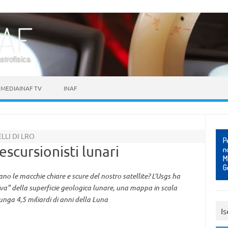
astrofisica
MEDIAINAF TV
INAF
LI DI LRO
scursionisti lunari
ano le macchie chiare e scure del nostro satellite? L’Usgs ha
iva” della superficie geologica lunare, una mappa in scala
unga 4,5 miliardi di anni della Luna
Is