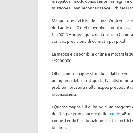
mappato in modo consistente immagini e dati 
missione Lunar Reconnaissance Orbiter (Lro
Mappe topografiche del Lunar Orbiter Laser A
dettaglio di 20 metri per pixel, mentre osser
N a 60° S – provengono dalla Terrain Camera
con una precisione di 60 metri per pixel.
La mappa è disponibile online e mostra la sup
1:5000000.
Oltre a unire mappe storiche e dati recenti,
omogenea della stratigrafia, l’analisi mineral
problemi presenti nelle mappe precedenti dov
inconsistenti.
«Questa mappa è il culmine di un progetto 
dell’Usgs e primo autore dello
studio
. «Forn
connettendo l’esplorazione di siti specifici 
lunare».