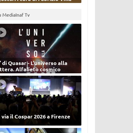
u MediaInaf Tv
’ di Quasar - L'universo alla
ettera. Alfabeto cosmico
 via il Cospar 2026 a Firenze