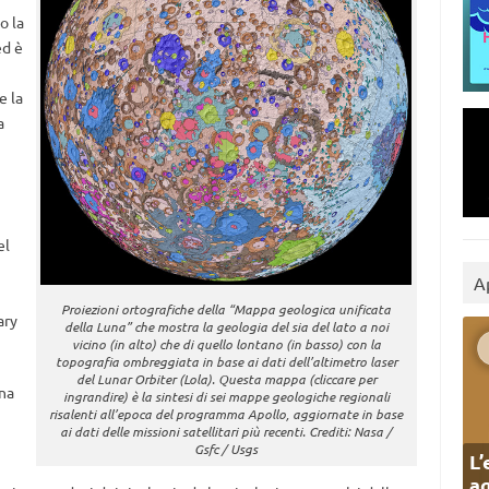
o la
ed è
e la
a
el
A
Proiezioni ortografiche della “Mappa geologica unificata
ary
della Luna” che mostra la geologia del sia del lato a noi
vicino (in alto) che di quello lontano (in basso) con la
topografia ombreggiata in base ai dati dell’altimetro laser
del Lunar Orbiter (Lola). Questa mappa (cliccare per
na
ingrandire) è la sintesi di sei mappe geologiche regionali
risalenti all’epoca del programma Apollo, aggiornate in base
ai dati delle missioni satellitari più recenti. Crediti: Nasa /
Gsfc / Usgs
L’
ag