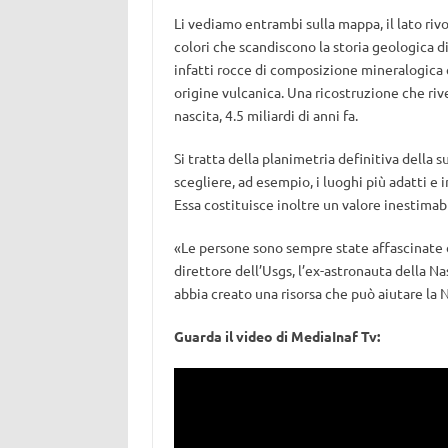
Li vediamo entrambi sulla mappa, il lato rivol
colori che scandiscono la storia geologica di
infatti rocce di composizione mineralogica ed
origine vulcanica. Una ricostruzione che rive
nascita, 4.5 miliardi di anni fa.
Si tratta della planimetria definitiva della 
scegliere, ad esempio, i luoghi più adatti e 
Essa costituisce inoltre un valore inestimabi
«Le persone sono sempre state affascinate d
direttore dell’Usgs, l’ex-astronauta della N
abbia creato una risorsa che può aiutare la N
Guarda il video di MediaInaf Tv: