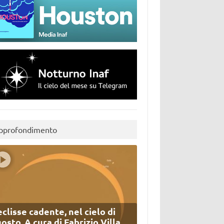
pprofondimento
eclisse cadente, nel cielo di
osto. A cura di Fabrizio Villa