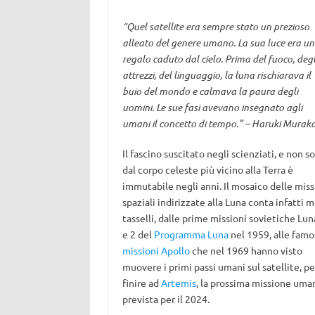
“Quel satellite era sempre stato un prezioso
alleato del genere umano. La sua luce era un
regalo caduto dal cielo. Prima del fuoco, degl
attrezzi, del linguaggio, la luna rischiarava il
buio del mondo e calmava la paura degli
uomini. Le sue fasi avevano insegnato agli
umani il concetto di tempo.” – Haruki Murak
Il fascino suscitato negli scienziati, e non so
dal corpo celeste più vicino alla Terra è
immutabile negli anni. Il mosaico delle miss
spaziali indirizzate alla Luna conta infatti m
tasselli, dalle prime missioni sovietiche Lun
e 2 del
Programma Luna
nel 1959, alle famo
missioni Apollo
che nel 1969 hanno visto
muovere i primi passi umani sul satellite, pe
finire ad
Artemis
, la prossima missione uma
prevista per il 2024.