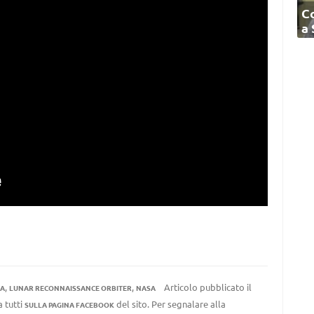
C
a
,
,
Articolo pubblicato il
A
LUNAR RECONNAISSANCE ORBITER
NASA
a tutti
del sito. Per segnalare alla
SULLA PAGINA FACEBOOK