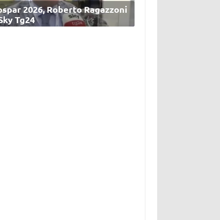
ospar 2026, Roberto Ragazzoni
 Sky Tg24