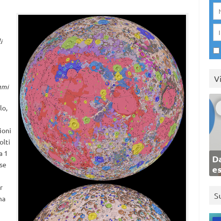
i
V
ami
lo,
ioni
olti
a 1
Da
se
e
r
S
na