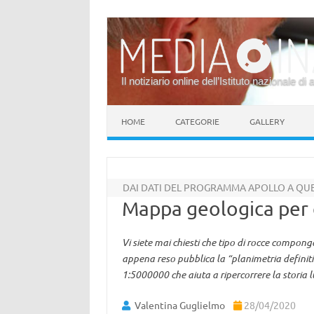
Il notiziario online dell’Istituto nazionale di 
Vai al contenuto
HOME
CATEGORIE
GALLERY
DAI DATI DEL PROGRAMMA APOLLO A QUEL
Mappa geologica per e
Vi siete mai chiesti che tipo di rocce compong
appena reso pubblica la “planimetria definit
1:5000000 che aiuta a ripercorrere la storia l
Valentina Guglielmo
28/04/2020