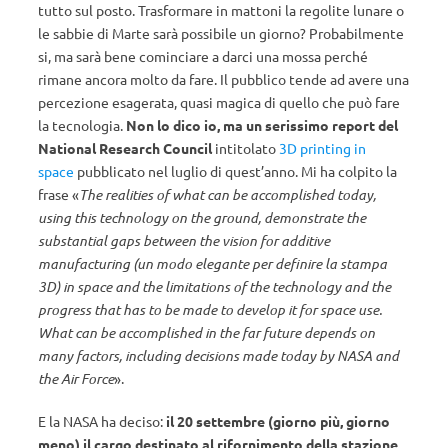
tutto sul posto. Trasformare in mattoni la regolite lunare o
le sabbie di Marte sarà possibile un giorno? Probabilmente
si, ma sarà bene cominciare a darci una mossa perché
rimane ancora molto da fare. Il pubblico tende ad avere una
percezione esagerata, quasi magica di quello che può fare
la tecnologia.
Non lo dico io, ma un serissimo report del
National Research Council
intitolato
3D printing in
space
pubblicato nel luglio di quest’anno. Mi ha colpito la
frase «
The realities of what can be accomplished today,
using this technology on the ground, demonstrate the
substantial gaps between the vision for additive
manufacturing (un modo elegante per definire la stampa
3D) in space and the limitations of the technology and the
progress that has to be made to develop it for space use.
What can be accomplished in the far future depends on
many factors, including decisions made today by NASA and
the Air Force
».
E la NASA ha deciso:
il 20 settembre (giorno più, giorno
meno) il cargo destinato al rifornimento della stazione