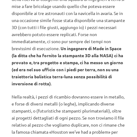
mise a fare bricolage usando quello che poteva essere
disponibile ai tre astronauti con la navicella in avaria. Se in
una occasione simile fosse stata disponibile una stampante
3D (con tutti i file giusti, aggiungo io) i pezzi necessari
avrebbero potuto essere replicati. Forse non
immediatamente, ci sono pur sempre dei tempi non
brevissimi di esecuzione.
Un ingegnere di Made in Space
(la ditta che ha fornito la stampante 3D alla NASA) ci ha
provato e, tra progetto e stampa, ci ha messo un giorno
(ed era nel suo ufficio con i piedi per terra, non su una
traiettoria balistica terra-luna senza possibilità di
inversione di rotta)
.
Nella realtà, i pezzi di ricambio dovranno essere in metallo,
e forse di diversi metalli (o leghe), implicando diverse
stampanti, o (futuristiche stampanti plurimateriali), oltre
ai progetti dettagliati di ogni pezzo. Se non troviamo il file
relativo al pezzo che vogliamo duplicare, non ci rimane che
la famosa chiamata «Houston we’ve had a problem» per