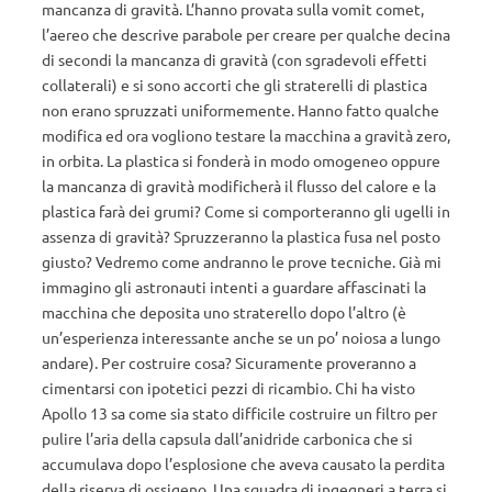
mancanza di gravità. L’hanno provata sulla vomit comet,
l’aereo che descrive parabole per creare per qualche decina
di secondi la mancanza di gravità (con sgradevoli effetti
collaterali) e si sono accorti che gli straterelli di plastica
non erano spruzzati uniformemente. Hanno fatto qualche
modifica ed ora vogliono testare la macchina a gravità zero,
in orbita. La plastica si fonderà in modo omogeneo oppure
la mancanza di gravità modificherà il flusso del calore e la
plastica farà dei grumi? Come si comporteranno gli ugelli in
assenza di gravità? Spruzzeranno la plastica fusa nel posto
giusto? Vedremo come andranno le prove tecniche. Già mi
immagino gli astronauti intenti a guardare affascinati la
macchina che deposita uno straterello dopo l’altro (è
un’esperienza interessante anche se un po’ noiosa a lungo
andare). Per costruire cosa? Sicuramente proveranno a
cimentarsi con ipotetici pezzi di ricambio. Chi ha visto
Apollo 13 sa come sia stato difficile costruire un filtro per
pulire l’aria della capsula dall’anidride carbonica che si
accumulava dopo l’esplosione che aveva causato la perdita
della riserva di ossigeno. Una squadra di ingegneri a terra si