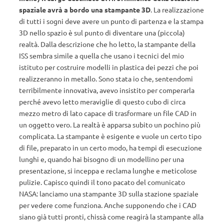
spaziale avrà a bordo una stampante 3D
. La realizzazione
di tutti i sogni deve avere un punto di partenza e la stampa
3D nello spazio è sul punto di diventare una (piccola)
realtà. Dalla descrizione che ho letto, la stampante della
ISS sembra simile a quella che usano i tecnici del mio
istituto per costruire modelli in plastica dei pezzi che poi
realizzeranno in metallo. Sono stata io che, sentendomi
terribilmente innovativa, avevo insistito per comperarla
perché avevo letto meraviglie di questo cubo di circa
mezzo metro di lato capace di trasformare un file CAD in
un oggetto vero. La realtà è apparsa subito un pochino più
complicata. La stampante è esigente e vuole un certo tipo
di file, preparato in un certo modo, ha tempi di esecuzione
lunghi e, quando hai bisogno di un modellino per una
presentazione, si inceppa e reclama lunghe e meticolose
pulizie. Capisco quindi il tono pacato del comunicato
NASA: lanciamo una stampante 3D sulla stazione spaziale
per vedere come funziona. Anche supponendo che i CAD
siano già tutti pronti, chissà come reagirà la stampante alla