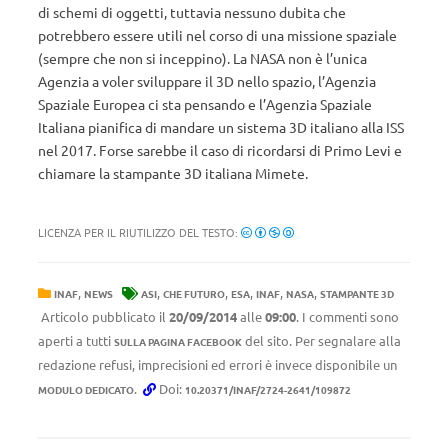
di schemi di oggetti, tuttavia nessuno dubita che
potrebbero essere utili nel corso di una missione spaziale
(sempre che non si inceppino). La NASA non è l’unica
Agenzia a voler sviluppare il 3D nello spazio, l’Agenzia
Spaziale Europea ci sta pensando e l’Agenzia Spaziale
Italiana pianifica di mandare un sistema 3D italiano alla ISS
nel 2017. Forse sarebbe il caso di ricordarsi di Primo Levi e
chiamare la stampante 3D italiana Mimete.
LICENZA PER IL RIUTILIZZO DEL TESTO:
,
,
,
,
,
,
INAF
NEWS
ASI
CHE FUTURO
ESA
INAF
NASA
STAMPANTE 3D
Articolo pubblicato il
20/09/2014
alle
09:00
. I commenti sono
aperti a tutti
del sito. Per segnalare alla
SULLA PAGINA FACEBOOK
redazione refusi, imprecisioni ed errori è invece disponibile un
.
Doi:
MODULO DEDICATO
10.20371/INAF/2724-2641/109872