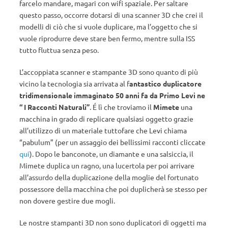
farcelo mandare, magari con wifi spaziale. Per saltare
questo passo, occorre dotarsi di una scanner 3D che crei il
modelli di ciò che si vuole duplicare, ma l’oggetto che si
vuole riprodurre deve stare ben fermo, mentre sulla ISS
tutto fluttua senza peso.
L’accoppiata scanner e stampante 3D sono quanto di più
vicino la tecnologia sia arrivata al f
antastico duplicatore
tridimensionale immaginato 50 anni fa da Primo Levi ne
“ I Racconti Naturali”
. É lì che troviamo il
Mimete
una
macchina in grado di replicare qualsiasi oggetto grazie
all’utilizzo di un materiale tuttofare che Levi chiama
“pabulum” (per un assaggio dei bellissimi racconti cliccate
qui
). Dopo le banconote, un diamante e una salsiccia, il
Mimete duplica un ragno, una lucertola per poi arrivare
all’assurdo della duplicazione della moglie del fortunato
possessore della macchina che poi duplicherà se stesso per
non dovere gestire due mogli.
Le nostre stampanti 3D non sono duplicatori di oggetti ma