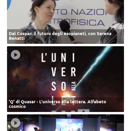
Dal Cospar: il futuro degli esopianeti, con Serena
Benatti
‘Q’ di Quasar - L'universo alla lettera. Alfabeto
cosmico