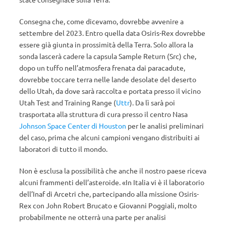
Consegna che, come dicevamo, dovrebbe avvenire a
settembre del 2023. Entro quella data Osiris-Rex dovrebbe
essere già giunta in prossimità della Terra. Solo allora la
sonda lascerà cadere la capsula Sample Return (Src) che,
dopo un tuffo nell’atmosfera frenata dai paracadute,
dovrebbe toccare terra nelle lande desolate del deserto
dello Utah, da dove sarà raccolta e portata presso il vicino
Utah Test and Training Range (
Uttr
). Da lì sarà poi
trasportata alla struttura di cura presso il centro Nasa
Johnson Space Center di Houston
per le analisi preliminari
del caso, prima che alcuni campioni vengano distribuiti ai
laboratori di tutto il mondo.
Non è esclusa la possibilità che anche il nostro paese riceva
alcuni frammenti dell’asteroide. «In Italia vi è il laboratorio
dell’Inaf di Arcetri che, partecipando alla missione Osiris-
Rex con John Robert Brucato e Giovanni Poggiali, molto
probabilmente ne otterrà una parte per analisi