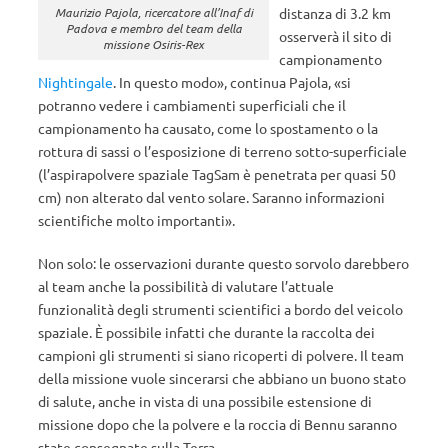
distanza di 3.2 km
Maurizio Pajola, ricercatore all’Inaf di
Padova e membro del team della
osserverà il sito di
missione Osiris-Rex
campionamento
Nightingale
. In questo modo», continua Pajola, «si
potranno vedere i cambiamenti superficiali che il
campionamento ha causato, come lo spostamento o la
rottura di sassi o l’esposizione di terreno sotto-superficiale
(l’aspirapolvere spaziale TagSam è penetrata per quasi 50
cm) non alterato dal vento solare. Saranno informazioni
scientifiche molto importanti».
Non solo: le osservazioni durante questo sorvolo darebbero
al team anche la possibilità di valutare l’attuale
funzionalità degli strumenti scientifici a bordo del veicolo
spaziale. È possibile infatti che durante la raccolta dei
campioni gli strumenti si siano ricoperti di polvere. Il team
della missione vuole sincerarsi che abbiano un buono stato
di salute, anche in vista di una possibile estensione di
missione dopo che la polvere e la roccia di Bennu saranno
state consegnate sulla Terra.