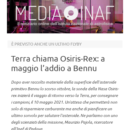
Il notiziario online dell’Istituto nazionale di astrofisica
Vai al contenuto
È PREVISTO ANCHE UN ULTIMO FLYBY
Terra chiama Osiris-Rex: a
maggio l’addio a Bennu
Dopo aver raccolto materiale dalla superficie dell’asteroide
primitivo Bennu lo scorso ottobre, la sonda della Nasa Osiris-
rex inizierà il viaggio di ritorno verso la Terra, per consegnare
i campioni, il 10 maggio 2021. Un’attesa che permetterà non
solo di risparmiare carburante ma anche di pianificare un
ultimo sorvolo per salutare l’asteroide. Ne parliamo con uno
degli scienziati della missione, Maurizio Pajola, ricercatore
all’Inaf di Padova