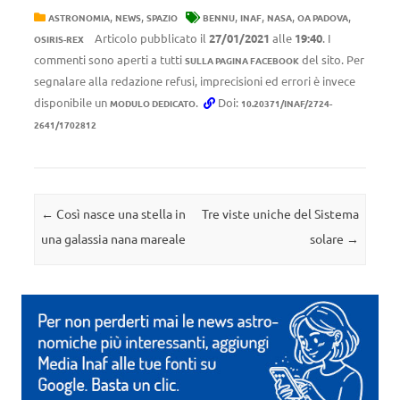
,
,
,
,
,
,
ASTRONOMIA
NEWS
SPAZIO
BENNU
INAF
NASA
OA PADOVA
Articolo pubblicato il
27/01/2021
alle
19:40
. I
OSIRIS-REX
commenti sono aperti a tutti
del sito. Per
SULLA PAGINA FACEBOOK
segnalare alla redazione refusi, imprecisioni ed errori è invece
disponibile un
.
Doi:
MODULO DEDICATO
10.20371/INAF/2724-
2641/1702812
Navigazione articolo
←
Così nasce una stella in
Tre viste uniche del Sistema
una galassia nana mareale
solare
→