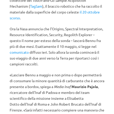
collettore del Touch-and-Go Sample Acquisition
Mechanism (
TagSam
), il braccio robotico che ha raccolto il
materiale dalla superficie del corpo celeste
il 20 ottobre
scorso
.
Ora la Nasa annuncia che l’Origins, Spectral Interpretation,
Resource Identification, Security, Regolith Explorer –
questo il nome per esteso della sonda – lascerà Bennu fra
più di due mesi. Esattamente il 10 maggio, si legge nel
comunicato
diffuso ieri. Solo allora la sonda comincerà il
suo viaggio di due anni verso la Terra per riportarci così i
campioni raccolti.
«Lasciare Bennu a maggio e non prima o dopo permetterà
di consumare la minore quantità di carburante che è ancora
presente a bordo», spiega a
Media Inaf
Maurizio Pajola
,
ricercatore dell’Inaf di Padova e membro del team
scientifico della missione insieme a Elisabetta
Dotto dell’Inaf di Roma e John Robert Brucato dell’Inaf di
Firenze. «Sarà infatti necessario compiere una manovra che