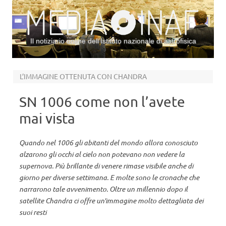
Il notiziario online dell’Istituto nazionale di astrofisica
Vai al contenuto
L’IMMAGINE OTTENUTA CON CHANDRA
SN 1006 come non l’avete
mai vista
Quando nel 1006 gli abitanti del mondo allora conosciuto
alzarono gli occhi al cielo non potevano non vedere la
supernova. Più brillante di venere rimase visibile anche di
giorno per diverse settimana. E molte sono le cronache che
narrarono tale avvenimento. Oltre un millennio dopo il
satellite Chandra ci offre un'immagine molto dettagliata dei
suoi resti