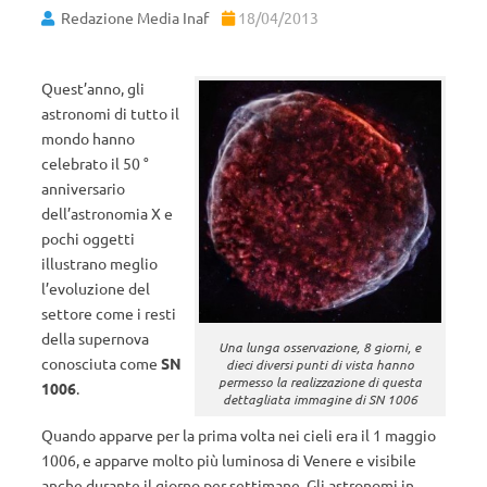
Redazione Media Inaf
18/04/2013
Quest’anno, gli
astronomi di tutto il
mondo hanno
celebrato il 50 °
anniversario
dell’astronomia X e
pochi oggetti
illustrano meglio
l’evoluzione del
settore come i resti
della supernova
Una lunga osservazione, 8 giorni, e
conosciuta come
SN
dieci diversi punti di vista hanno
permesso la realizzazione di questa
1006
.
dettagliata immagine di SN 1006
Quando apparve per la prima volta nei cieli era il 1 maggio
1006, e apparve molto più luminosa di Venere e visibile
anche durante il giorno per settimane. Gli astronomi in