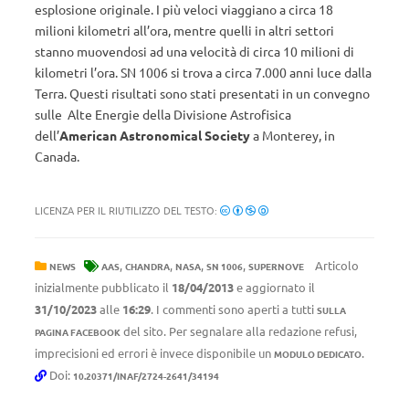
esplosione originale. I più veloci viaggiano a circa 18
milioni kilometri all’ora, mentre quelli in altri settori
stanno muovendosi ad una velocità di circa 10 milioni di
kilometri l’ora. SN 1006 si trova a circa 7.000 anni luce dalla
Terra. Questi risultati sono stati presentati in un convegno
sulle Alte Energie della Divisione Astrofisica
dell’
American Astronomical Society
a Monterey, in
Canada.
LICENZA PER IL RIUTILIZZO DEL TESTO:
,
,
,
,
Articolo
NEWS
AAS
CHANDRA
NASA
SN 1006
SUPERNOVE
inizialmente pubblicato il
18/04/2013
e aggiornato il
31/10/2023
alle
16:29
. I commenti sono aperti a tutti
SULLA
del sito. Per segnalare alla redazione refusi,
PAGINA FACEBOOK
imprecisioni ed errori è invece disponibile un
.
MODULO DEDICATO
Doi:
10.20371/INAF/2724-2641/34194