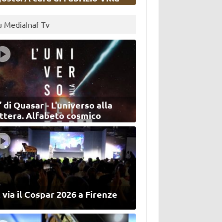
u MediaInaf Tv
’ di Quasar - L'universo alla
ettera. Alfabeto cosmico
 via il Cospar 2026 a Firenze