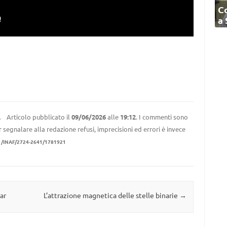
C
a
Articolo pubblicato il
09/06/2026
alle
19:12
. I commenti sono
A
r segnalare alla redazione refusi, imprecisioni ed errori è invece
1/INAF/2724-2641/1781921
ar
L’attrazione magnetica delle stelle binarie
→