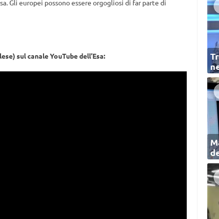
a. Gli europei possono essere orgogliosi di far parte di
Tr
lese) sul canale YouTube dell’Esa:
ne
Ma
de