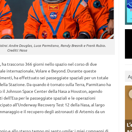
inistra: Andre Douglas, Luca Parmitano, Randy Bresnik e Frank Rubio.
Crediti: Nasa
 ha trascorso 366 giorni nello spazio nel corso di due
ziale internazionale, Volare e Beyond. Durante queste
A
rimenti, ha effettuato sei passeggiate spaziali per un totale
ella Stazione. Da quando è tornato sulla Terra, Parmitano ha
sso il Johnson Space Center della Nasa a Houston, agendo
dell’Esa per le passeggiate spaziali e le operazioni
cipato all’Underway Recovery Test 12 della Nasa, al largo
’ammaraggio e il recupero degli astronauti di Artemis da un
L’
ag
ggio e allo stesso tempo mi sento umile: i miei compagni di