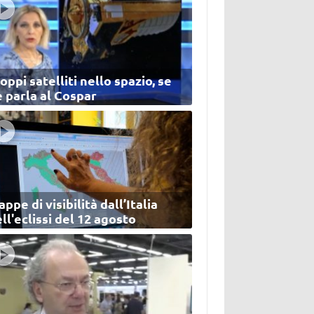
oppi satelliti nello spazio, se
 parla al Cospar
ppe di visibilità dall’Italia
ll'eclissi del 12 agosto