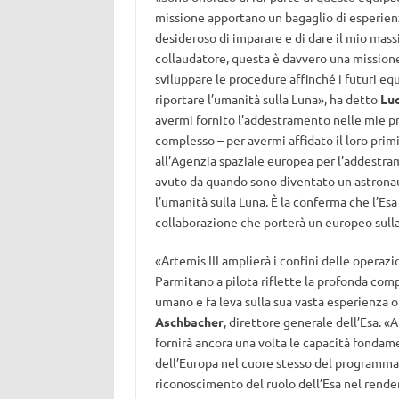
missione apportano un bagaglio di esperienze
desideroso di imparare e di dare il mio mass
collaudatore, questa è davvero una missione
sviluppare le procedure affinché i futuri equ
riportare l’umanità sulla Luna», ha detto
Lu
avermi fornito l’addestramento nelle mie prime
complesso – per avermi affidato il loro prim
all’Agenzia spaziale europea per l’addestram
avuto da quando sono diventato un astronaut
l’umanità sulla Luna. È la conferma che l’Esa
collaborazione che porterà un europeo sull
«Artemis III amplierà i confini delle operazi
Parmitano a pilota riflette la profonda com
umano e fa leva sulla sua vasta esperienza o
Aschbacher
, direttore generale dell’Esa. «
fornirà ancora una volta le capacità fondam
dell’Europa nel cuore stesso del programma 
riconoscimento del ruolo dell’Esa nel render