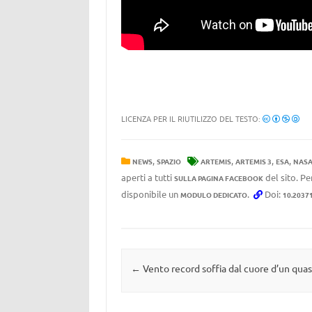
LICENZA PER IL RIUTILIZZO DEL TESTO:
,
,
,
,
NEWS
SPAZIO
ARTEMIS
ARTEMIS 3
ESA
NAS
aperti a tutti
del sito. Pe
SULLA PAGINA FACEBOOK
disponibile un
.
Doi:
MODULO DEDICATO
10.2037
Navigazione articolo
←
Vento record soffia dal cuore d’un quas