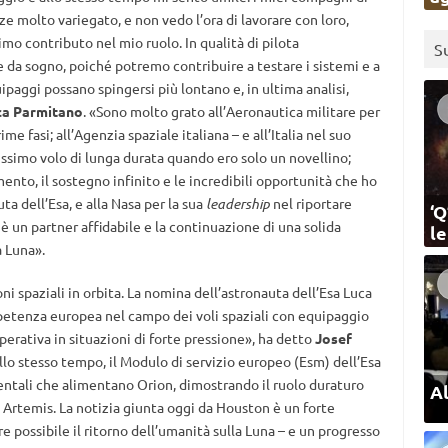
 molto variegato, e non vedo l’ora di lavorare con loro,
imo contributo nel mio ruolo. In qualità di pilota
S
 da sogno, poiché potremo contribuire a testare i sistemi e a
ipaggi possano spingersi più lontano e, in ultima analisi,
ca Parmitano
. «Sono molto grato all’Aeronautica militare per
 fasi; all’Agenzia spaziale italiana – e all’Italia nel suo
issimo volo di lunga durata quando ero solo un novellino;
ento, il sostegno infinito e le incredibili opportunità che ho
a dell’Esa, e alla Nasa per la sua
leadership
nel riportare
‘Q
 è un partner affidabile e la continuazione di una solida
l
a Luna».
oni spaziali in orbita. La nomina dell’astronauta dell’Esa Luca
petenza europea nel campo dei voli spaziali con equipaggio
perativa in situazioni di forte pressione», ha detto
Josef
Allo stesso tempo, il Modulo di servizio europeo (Esm) dell’Esa
entali che alimentano Orion, dimostrando il ruolo duraturo
Al
Artemis. La notizia giunta oggi da Houston è un forte
e possibile il ritorno dell’umanità sulla Luna – e un progresso