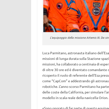
L’equipaggio della missione Artemis III. Da s
Luca Parmitano, astronauta italiano dell’Esa,
missioni di lunga durata sulla Stazione spa
missioni, ha collaborato a centinaia di espe
di oltre 30 ore ed è diventato comandante d
ricoperto il ruolo di referente dell’Esa pre
come “CapCom” e addestrando gli astronauti 
robotiche. L’anno scorso Parmitano ha parte
delle coste della California, per simulare l
modello in scala reale della navicella Orion.
«Sono onorato di far parte di questo equipa