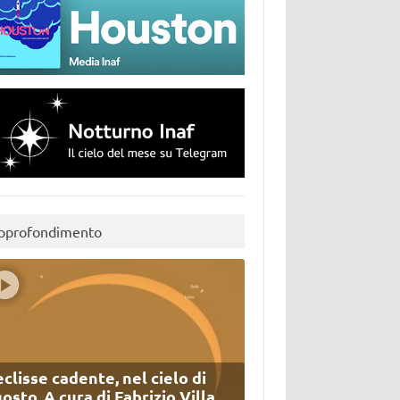
pprofondimento
eclisse cadente, nel cielo di
osto. A cura di Fabrizio Villa