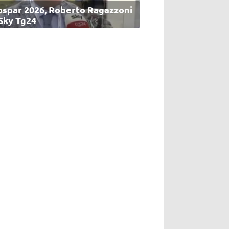
ospar 2026, Roberto Ragazzoni
 Sky Tg24