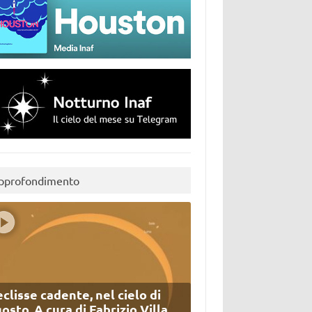
pprofondimento
eclisse cadente, nel cielo di
osto. A cura di Fabrizio Villa