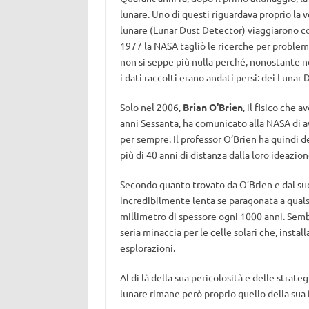
lunare. Uno di questi riguardava proprio la ve
lunare (Lunar Dust Detector) viaggiarono co
1977 la NASA tagliò le ricerche per problem
non si seppe più nulla perché, nonostante n
i dati raccolti erano andati persi: dei Lunar
Solo nel 2006,
Brian O’Brien
, il fisico che
anni Sessanta, ha comunicato alla NASA di a
per sempre. Il professor O’Brien ha quindi de
più di 40 anni di distanza dalla loro ideazion
Secondo quanto trovato da O’Brien e dal suo
incredibilmente lenta se paragonata a qualsi
millimetro di spessore ogni 1000 anni. Semb
seria minaccia per le celle solari che, instal
esplorazioni.
Al di là della sua pericolosità e delle strate
lunare rimane però proprio quello della sua