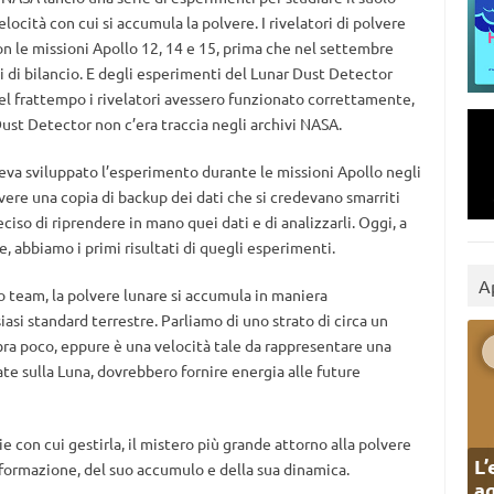
locità con cui si accumula la polvere. I rivelatori di polvere
n le missioni Apollo 12, 14 e 15, prima che nel settembre
i di bilancio. E degli esperimenti del Lunar Dust Detector
el frattempo i rivelatori avessero funzionato correttamente,
 Dust Detector non c’era traccia negli archivi NASA.
 aveva sviluppato l’esperimento durante le missioni Apollo negli
vere una copia di backup dei dati che si credevano smarriti
ciso di riprendere in mano quei dati e di analizzarli. Oggi, a
e, abbiamo i primi risultati di quegli esperimenti.
A
 team, la polvere lunare si accumula in maniera
asi standard terrestre. Parliamo di uno strato di circa un
ra poco, eppure è una velocità tale da rappresentare una
late sulla Luna, dovrebbero fornire energia alle future
gie con cui gestirla, il mistero più grande attorno alla polvere
L’
 formazione, del suo accumulo e della sua dinamica.
ag