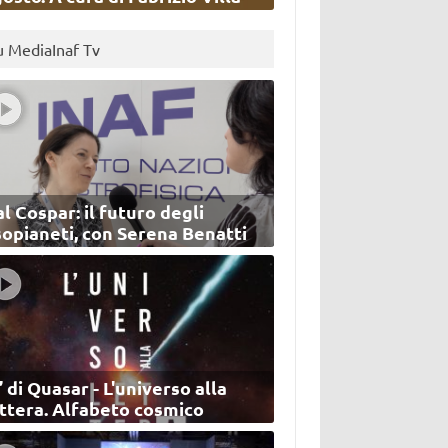
u MediaInaf Tv
l Cospar: il futuro degli
sopianeti, con Serena Benatti
’ di Quasar - L'universo alla
ettera. Alfabeto cosmico