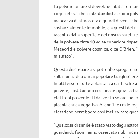
La polvere lunare si dovrebbe infatti formare
corpi celesti che schiantandosi al suolo polv
mancanza di atmosfera e quindi di venti che
sostanzialmente immobile, e a questi detri
raccolto dalla superficie del nostro satelli
della polvere circa 10 volte superiore rispe
Meteoriti e polvere cosmica, dice O’Brien, 
misurato”.
Questa discrepanza si potrebbe spiegare, se
sulla Luna, idea ormai popolare tra gli scien
infatti essere forte abbastanza da riuscire a
polvere, costituendo così una leggera carica 
elettroni provenienti dal vento solare, potr
piccola carica negativa. Al confine tra le re
elettriche potrebbero così far lievitare ques
“Qualcosa di simile è stato visto dagli astro
guardando fuori hanno osservato nubi incand