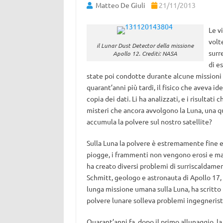
Matteo De Giuli
21/11/2013
Le v
volt
il Lunar Dust Detector della missione
surr
Apollo 12. Crediti: NASA
di e
state poi condotte durante alcune missioni A
quarant’anni più tardi, il fisico che aveva 
copia dei dati. Li ha analizzati, e i risultat
misteri che ancora avvolgono la Luna, una 
accumula la polvere sul nostro satellite?
Sulla Luna la polvere è estremamente fine e 
piogge, i frammenti non vengono erosi e ma
ha creato diversi problemi di surriscaldamen
Schmitt, geologo e astronauta di Apollo 17, 
lunga missione umana sulla Luna, ha scritto n
polvere lunare solleva problemi ingegneristic
Quarant’anni fa, dopo il primo allunaggio, la