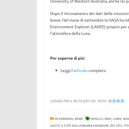
University of Western Australia, anche lei pa
Dopo il ritrovamento dei dati delle missioni
breve. Nel mese di settembre la NASA ha inf
Environment Explorer (LADEE) proprio per a
l’atmosfera della Luna.
Per saperne di più:
Leggi l
’articolo
completo
LICENZA PER IL RIUTILIZZO DEL TESTO:
,
,
,
,
IN EVIDENZA
NEWS
APOLLO
INAF
LUNA
NAS
aperti a tutti
del sito. Pe
SULLA PAGINA FACEBOOK