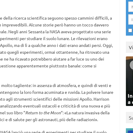
ie della ricerca scientifica seguono spesso cammini difficili, a
e imprevedibili. Alcune storie però hanno un tocco davvero
eale. Negli anni Sessanta la NASA aveva progettato una serie
sperimenti per studiare il suolo lunare. Le rilevazioni erano
pollo, ma di lì a qualche anno i dati erano andati persi. Oggi,
V
ideato quegli esperimenti, ormai ottantenne, ha ritrovato una
i che ne ha ricavato potrebbero aiutare a far luce su uno dei
questione apparentemente piuttosto banale: come si
molto tagliente: in assenza di atmosfera, e quindi di venti e
ntengono la loro forma acuminata e ruvida. La polvere lunare
In
to agli strumenti scientifici delle missioni Apollo. Harrison
a 
analizzando eventuali ostacoli e criticità di una nuova e più
el suo libro “
Return to the Moon
“: «La natura invasiva della
S
i e di salute per gli astronauti, più delle radiazioni».
 NASA lanciò una serie di esperimenti per studiare il suolo