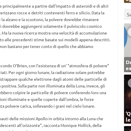
 principalmente a partire dall’impatto di asteroidi e di altri
erizzano rocce e detriti contenenti ferro e silicio. Data la
S
 la alzano e la scuotono, la polvere dovrebbe rimanere
ti dovrebbe aggiungersi solamente il pulviscolo cosmico
te. Ma la nuova ricerca mostra una velocità di accumulazione
tto alle precedenti stime basate sui modelli appena descritti.
“non bastano per tener conto di quello che abbiamo
Da
condo O’Brien, con l’esistenza di un’ “atmosfera di polvere”
e
ziati. Per ogni giorno lunare, la radiazione solare potrebbe
 strappare qualche elettrone dagli atomi delle particelle di
positiva. Sulla parte non illuminata della Luna, invece, gli
ebbero colpire le particelle di polvere conferendo loro una
gioni illuminate e quelle coperte dall’ombra, le forze
ta polvere carica, sollevando i grani nel cielo lunare.
‘Q
nauti delle missioni Apollo in orbita intorno alla Luna che
l
escenti all’orizzonte”, racconta Monique Hollick, della