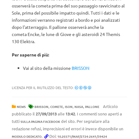
osserverà la cometa prima del suo passaggio ravvicinato al
Sole, prima del possibile impatto quindi. Tutti i dati e le
informazioni verranno registrati a bordo e poi analizzati
dopo l’atterraggio. Il pallone osserverà anche la
cometa Encke, le lune di Giove e gli asteroidi 24 Themis
130 Elektra.
Per saperne di più:
Vai al sito della missione
BRISSON
LICENZA PER IL RIUTILIZZO DEL TESTO:
,
,
,
,
Articolo
NEWS
BRISSON
COMETE
ISON
NASA
PALLONE
pubblicato il
27/09/2013
alle
13:42
. I commenti sono aperti a
tutti
del sito. Per segnalare alla
SULLA PAGINA FACEBOOK
redazione refusi, imprecisioni ed errori è invece disponibile un
.
Doi:
MODULO DEDICATO
10.20371/INAF/2724-2641/39424