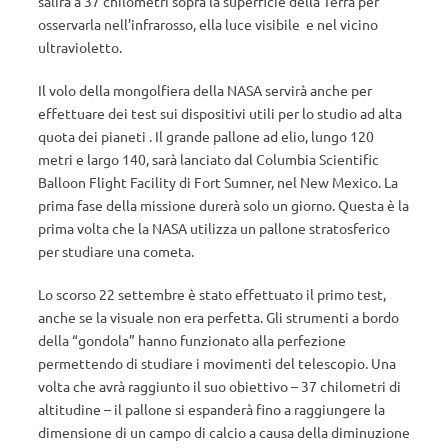
salirà a 37 chilometri sopra la superficie della Terra per
osservarla nell’infrarosso, ella luce visibile e nel vicino
ultravioletto.
Il volo della mongolfiera della NASA servirà anche per
effettuare dei test sui dispositivi utili per lo studio ad alta
quota dei pianeti . Il grande pallone ad elio, lungo 120
metri e largo 140, sarà lanciato dal Columbia Scientific
Balloon Flight Facility di Fort Sumner, nel New Mexico. La
prima fase della missione durerà solo un giorno. Questa è la
prima volta che la NASA utilizza un pallone stratosferico
per studiare una cometa.
Lo scorso 22 settembre è stato effettuato il primo test,
anche se la visuale non era perfetta. Gli strumenti a bordo
della “gondola” hanno funzionato alla perfezione
permettendo di studiare i movimenti del telescopio. Una
volta che avrà raggiunto il suo obiettivo – 37 chilometri di
altitudine – il pallone si espanderà fino a raggiungere la
dimensione di un campo di calcio a causa della diminuzione