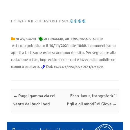
LICENZA PER IL RIUTILIZZO DEL TESTO:
,
,
,
,
NEWS
SPAZIO
ALLUNAGGIO
ARTEMIS
NASA
STARSHIP
Articolo pubblicato il
10/11/2021
alle
18:39
. I commenti sono
aperti a tutti
del sito. Per segnalare alla
SULLA PAGINA FACEBOOK
redazione refusi, imprecisioni ed errori è invece disponibile un
.
Doi:
MODULO DEDICATO
10.20371/INAF/2724-2641/1715645
Navigazione articolo
←
Raggi gamma via col
Ecco Janus, fotograferà “i
vento dei buchi neri
figli e gli amori” di Giove
→