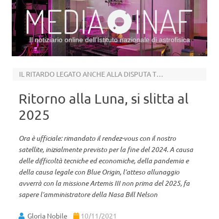
Il notiziario online dell’Istituto nazionale di astrofisica
Vai al contenuto
IL RITARDO LEGATO ANCHE ALLA DISPUTA TRA JEFF BEZOS ED ELON MUSK
Ritorno alla Luna, si slitta al
2025
Ora è ufficiale: rimandato il rendez-vous con il nostro
satellite, inizialmente previsto per la fine del 2024. A causa
delle difficoltà tecniche ed economiche, della pandemia e
della causa legale con Blue Origin, l’atteso allunaggio
avverrà con la missione Artemis III non prima del 2025, fa
sapere l’amministratore della Nasa Bill Nelson
Gloria Nobile
10/11/2021