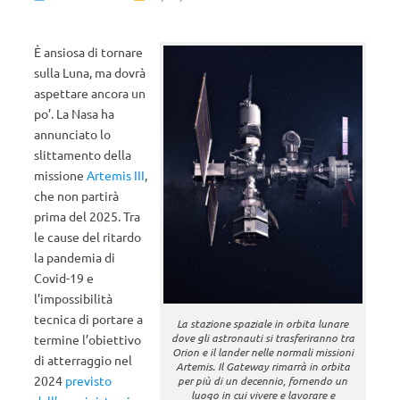
È ansiosa di tornare
sulla Luna, ma dovrà
aspettare ancora un
po’. La Nasa ha
annunciato lo
slittamento della
missione
Artemis III
,
che non partirà
prima del 2025. Tra
le cause del ritardo
la pandemia di
Covid-19 e
l’impossibilità
tecnica di portare a
La stazione spaziale in orbita lunare
dove gli astronauti si trasferiranno tra
termine l’obiettivo
Orion e il lander nelle normali missioni
di atterraggio nel
Artemis. Il Gateway rimarrà in orbita
2024
previsto
per più di un decennio, fornendo un
luogo in cui vivere e lavorare e