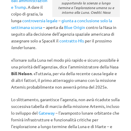
dall’amministrazion
supportando la scienza a lungo
e Trump
. A dare il
termine e l’esplorazione umana su e
intorno alla Luna. Crediti: Nasa
colpo di grazia, la
lunga
controversia legale
–
giunta a conclusione solo la
settimana scorsa
– aperta da
Blue Origin
contro la Nasa in
seguito alla decisione dell’agenzia spaziale americana di
assegnare solo a SpaceX il
contratto Hls
per il prossimo
lander
lunare.
«Tornare sulla Luna nel modo più rapido e sicuro possibile è
una priorità dell’agenzia», dice l’amministratore della Nasa
Bill Nelson
. «Tuttavia, per via della recente causa legale e
di altri fattori, il primo atterraggio umano con la missione
Artemis probabilmente non avverrà prima del 2025».
Lo slittamento, garantisce l’agenzia, non avrà ricadute sulla
successiva tabella di marcia della missione Artemis, incluso
lo sviluppo del
Gateway
– l’avamposto lunare orbitante che
fornirà infrastrutture e funzionalità critiche per
l’esplorazione a lungo termine della Luna e di Marte – e