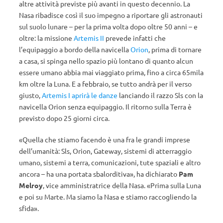
altre attività previste più avanti in questo decennio. La
Nasa ribadisce così il suo impegno a riportare gli astronauti
sul suolo lunare – per la prima volta dopo oltre 50 anni – e
oltre: la missione
Artemis II
prevede infatti che
l’equipaggio a bordo della navicella
Orion
, prima di tornare
a casa, si spinga nello spazio più lontano di quanto alcun
essere umano abbia mai viaggiato prima, fino a circa 65mila
km oltre la Luna. E a febbraio, se tutto andrà per il verso
giusto,
Artemis I aprirà le danze
lanciando il razzo Sls con la
navicella Orion senza equipaggio. Il ritorno sulla Terra è
previsto dopo 25 giorni circa.
«Quella che stiamo facendo è una fra le grandi imprese
dell’umanità: Sls, Orion, Gateway, sistemi di atterraggio
umano, sistemi a terra, comunicazioni, tute spaziali e altro
ancora – ha una portata sbalorditiva», ha dichiarato
Pam
Melroy
, vice amministratrice della Nasa. «Prima sulla Luna
e poi su Marte. Ma siamo la Nasa e stiamo raccogliendo la
sfida».